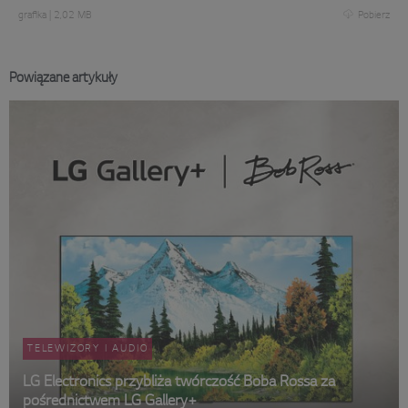
grafika
|
2,02 MB
Pobierz
Powiązane artykuły
TELEWIZORY I AUDIO
LG Electronics przybliża twórczość Boba Rossa za
pośrednictwem LG Gallery+