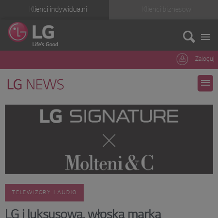
Klienci indywidualni
Klienci biznesowi
Zaloguj
TELEWIZORY I AUDIO
LG i luksusowa, włoska marka