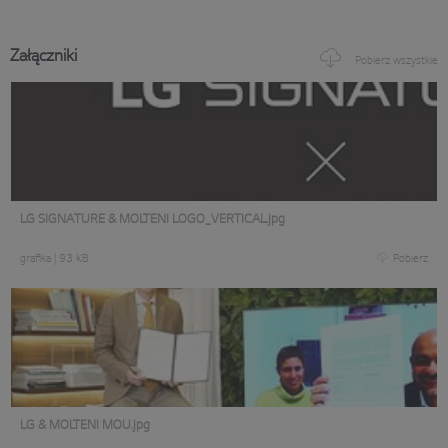
Załączniki
Pobierz wszystkie
LG SIGNATURE & MOLTENI LOGO_VERTICAL.jpg
grafika
|
93 KB
Pobierz
LG & MOLTENI MOU.jpg