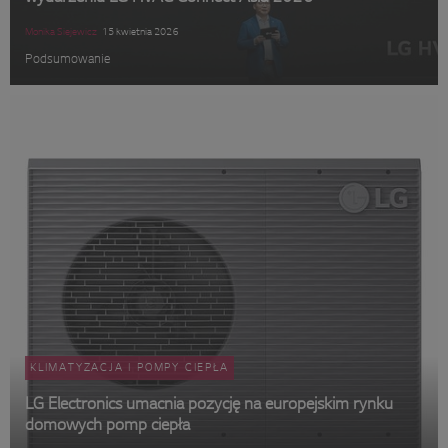
Monika Siejewicz
15 kwietnia 2026
Podsumowanie
KLIMATYZACJA I POMPY CIEPŁA
LG Electronics umacnia pozycję na europejskim rynku
domowych pomp ciepła