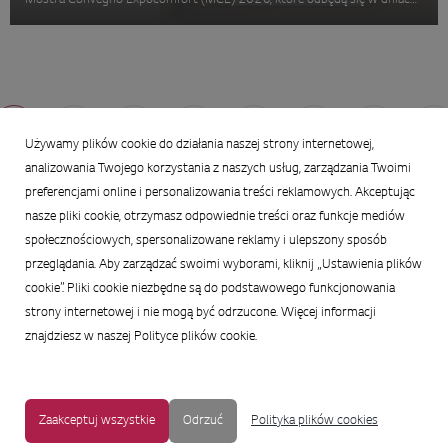
Mostra Convegno Expocomfort (MCE) 2026, które odbędą się w dniach
24-27 marca w Mediolanie we Włoszech. Jednostki Combi, Hydro i
Control poszer...
1
2
3
4
5
6
7
Używamy plików cookie do działania naszej strony internetowej,
analizowania Twojego korzystania z naszych usług, zarządzania Twoimi
preferencjami online i personalizowania treści reklamowych. Akceptując
MAPA STRONY
|
OCHRONA PRYWATNOŚCI
|
NOTKA PRAWNA
|
nasze pliki cookie, otrzymasz odpowiednie treści oraz funkcje mediów
UŁATWIENIA DOSTĘPU
społecznościowych, spersonalizowane reklamy i ulepszony sposób
przeglądania. Aby zarządzać swoimi wyborami, kliknij „Ustawienia plików
Copyright © 2009-2017 LG Electronics. Wszelkie prawa zastrzeżone.
cookie”. Pliki cookie niezbędne są do podstawowego funkcjonowania
To oficjalna strona główna firmy LG Electronics. Aby przejść do strony
strony internetowej i nie mogą być odrzucone. Więcej informacji
korporacyjnej LG Corp lub stron innych spółek LG, proszę kliknąć
znajdziesz w naszej Polityce plików cookie.
Zaakceptuj wszystkie
Odrzuć
Polityka plików cookies