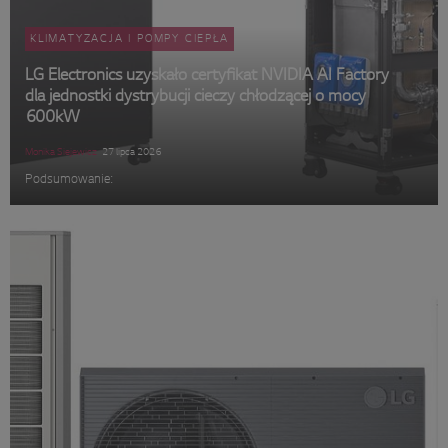
KLIMATYZACJA I POMPY CIEPŁA
LG Electronics uzyskało certyfikat NVIDIA AI Factory
dla jednostki dystrybucji cieczy chłodzącej o mocy
600kW
Monika Siejewicz
27 lipca 2026
Podsumowanie: