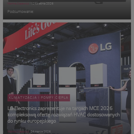
Monika Siejewicz
10 kwietnia 2026
Podsumowanie:
KLIMATYZACJA I POMPY CIEPŁA
LG Electronics zaprezentuje na targach MCE 2026
kompleksową ofertę rozwiązań HVAC dostosowanych
do rynku europejskiego
Monika Siejewicz
24 marca 2026