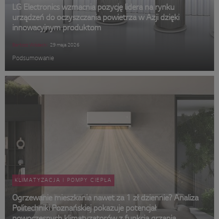
LG Electronics wzmacnia pozycję lidera na rynku
urządzeń do oczyszczania powietrza w Azji dzięki
innowacyjnym produktom
Bartosz Wódecki
29 maja 2026
Podsumowanie
KLIMATYZACJA I POMPY CIEPŁA
Ogrzewanie mieszkania nawet za 1 zł dziennie? Analiza
Politechniki Poznańskiej pokazuje potencjał