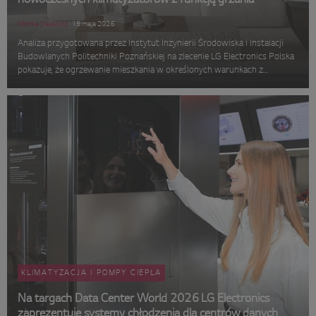
nowoczesnych klimatyzatorów z funkcją grzania
Monika Siejewicz
19 maja 2026
Analiza przygotowana przez Instytut Inżynierii Środowiska i Instalacji
Budowlanych Politechniki Poznańskiej na zlecenie LG Electronics Polska
pokazuje, że ogrzewanie mieszkania w określonych warunkach z
wykorzystaniem klimatyzatora LG DUALCOOL AI Premium H12S1PA
(pompa c...
KLIMATYZACJA I POMPY CIEPŁA
Na targach Data Center World 2026 LG Electronics
zaprezentuje systemy chłodzenia dla centrów danych