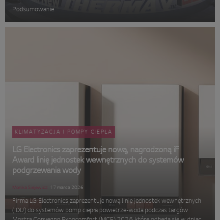
Podsumowanie
KLIMATYZACJA I POMPY CIEPŁA
LG Electronics zaprezentuje nową, nagrodzoną iF
Award linię jednostek wewnętrznych do systemów
podgrzewania wody
Monika Siejewicz
17 marca 2026
Firma LG Electronics zaprezentuje nową linię jednostek wewnętrznych
(IDU) do systemów pomp ciepła powietrze-woda podczas targów