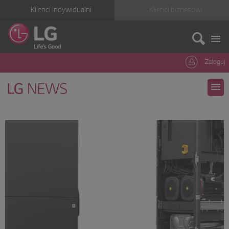
Klienci indywidualni
Klienci biznesowi
Zaloguj