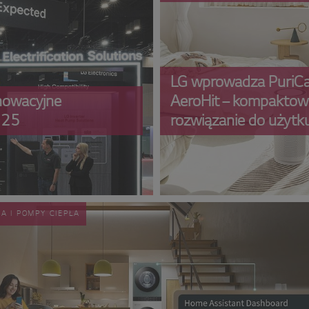
LG wprowadza PuriC
nnowacyjne
AeroHit – kompaktow
025
rozwiązanie do użytk
domowego, zapewnia
czystsze powietrze.
A I POMPY CIEPŁA