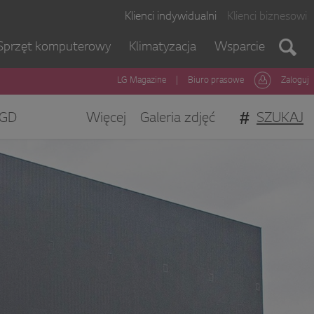
Klienci indywidualni
Klienci biznesowi
Sprzęt komputerowy
Klimatyzacja
Wsparcie
LG Magazine
|
Biuro prasowe
Zaloguj
#
SZUKAJ
GD
Więcej
Galeria zdjęć
gi Klienta