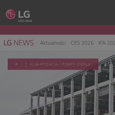
Aktualności
CES 2026
IFA 20
Klimatyzacja i pompy ciepła
Sprz
CES 2025
KLIMATYZACJA I POMPY CIEPŁA