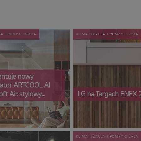
A I POMPY CIEPŁA
KLIMATYZACJA I POMPY CIEPŁA
entuje nowy
zator ARTCOOL AI
oft Air: stylowy
LG na Targach ENEX 
 i wydajność
na inteligentnymi
ogiami
KLIMATYZACJA I POMPY CIEPŁA