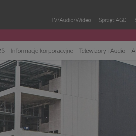
TV/Audio/Wideo
Sprzęt AGD
25
Informacje korporacyjne
Telewizory i Audio
A
ęt IT
ESG/CSR
Kontakt dla mediów
Biuro Obsłu