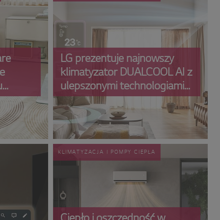
are
LG prezentuje najnowszy
e
klimatyzator DUALCOOL AI z
u
ulepszonymi technologiami
jące
AI
KLIMATYZACJA I POMPY CIEPŁA
Ciepło i oszczędność w