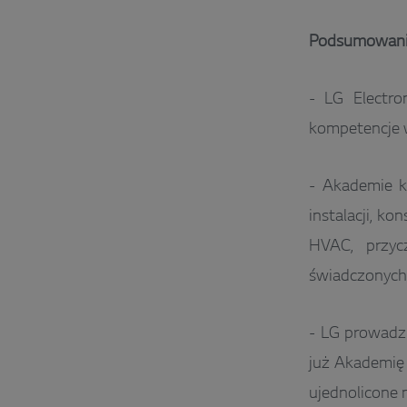
Podsumowan
- LG Electro
kompetencje w 
- Akademie k
instalacji, k
HVAC, przycz
świadczonych 
- LG prowadz
już Akademię 
ujednolicone 