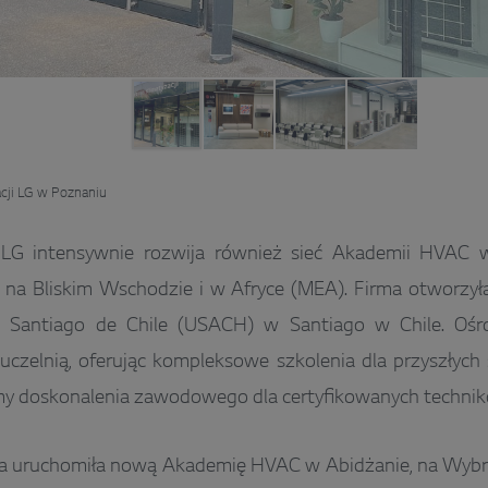
acji LG w Poznaniu
G intensywnie rozwija również sieć Akademii HVAC w
 na Bliskim Wschodzie i w Afryce (MEA). Firma otworz
e Santiago de Chile (USACH) w Santiago w Chile. Oś
uczelnią, oferując kompleksowe szkolenia dla przyszłych
my doskonalenia zawodowego dla certyfikowanych technik
a uruchomiła nową Akademię HVAC w Abidżanie, na Wybrz