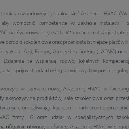
tronics rozbudowuje globalną sieć Akademii HVAC (Wenty
 aby wzmocnić kompetencje w zakresie instalacji i 
AC na światowych rynkach. W ramach realizacji strategi
e ośrodki szkoleniowe oraz przeniosła istniejące placówki 
 rynkach Azji, Europy, Ameryki Łacińskiej (LATAM) oraz
. Działania te wspierają rozwój lokalnych kompetencj
soki i spójny standard usług serwisowych w poszczególnyc
tworzyło w czerwcu nową Akademię HVAC w Taichung n
fy ekspozycyjne produktów, sale szkoleniowe oraz przes
tycznych, umożliwiając klientom i partnerom zapoznanie
AC firmy LG oraz udział w specjalistycznych szkole
a oficjalnie otworzyła również Akademię HVAC w Singapu