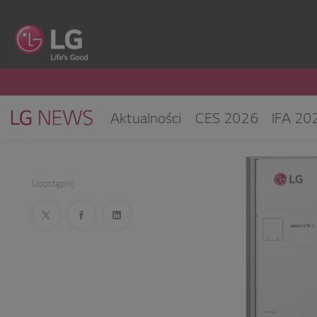
Aktualności
CES 2026
IFA 20
Klimatyzacja i pompy ciepła
Sprz
CES 2025
Udostępnij