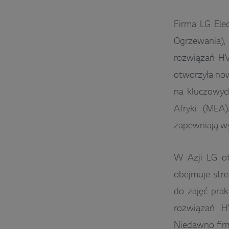
Firma LG Elec
Ogrzewania),
rozwiązań HV
otworzyła now
na kluczowych
Afryki (MEA)
zapewniają wy
W Azji LG o
obejmuje stre
do zajęć prak
rozwiązań HV
Niedawno firm