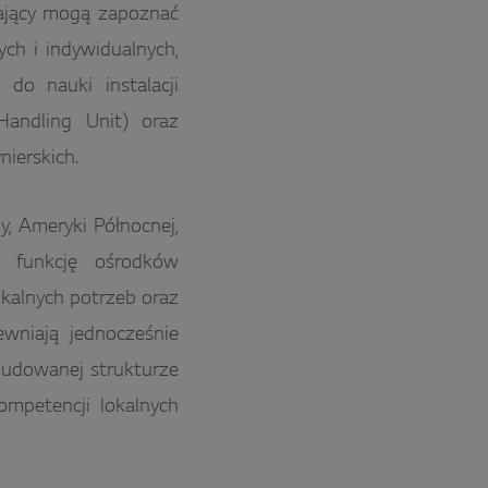
zający mogą zapoznać
ch i indywidualnych,
 do nauki instalacji
Handling Unit) oraz
nierskich.
, Ameryki Północnej,
ą funkcję ośrodków
kalnych potrzeb oraz
ewniają jednocześnie
zbudowanej strukturze
ompetencji lokalnych