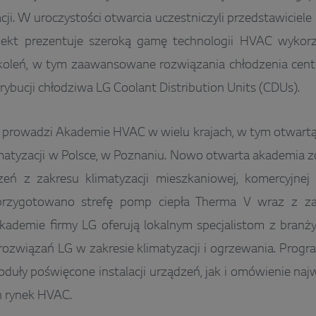
cji. W uroczystości otwarcia uczestniczyli przedstawiciele
ekt prezentuje szeroką gamę technologii HVAC wykor
koleń, w tym zaawansowane rozwiązania chłodzenia centr
trybucji chłodziwa LG Coolant Distribution Units (CDUs).
prowadzi Akademie HVAC w wielu krajach, w tym otwartą 
matyzacji w Polsce, w Poznaniu. Nowo otwarta akademia 
zeń z zakresu klimatyzacji mieszkaniowej, komercyjne
rzygotowano strefę pomp ciepła Therma V wraz z z
kademie firmy LG oferują lokalnym specjalistom z branż
ozwiązań LG w zakresie klimatyzacji i ogrzewania. Prog
duły poświęcone instalacji urządzeń, jak i omówienie na
h rynek HVAC.