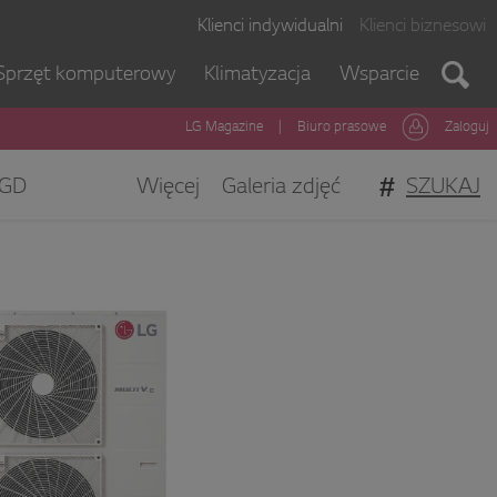
Klienci indywidualni
Klienci biznesowi
Sprzęt komputerowy
Klimatyzacja
Wsparcie
LG Magazine
|
Biuro prasowe
Zaloguj
#
SZUKAJ
GD
Więcej
Galeria zdjęć
gi Klienta