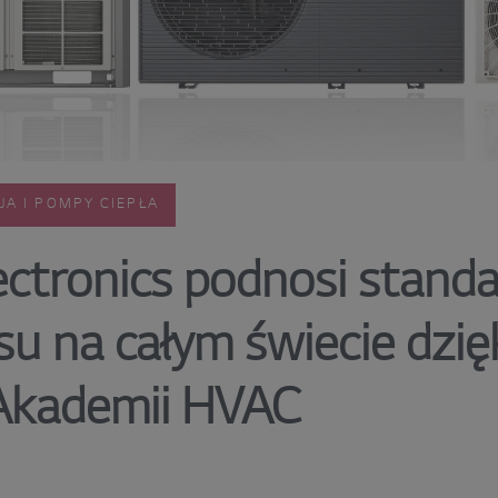
JA I POMPY CIEPŁA
ctronics podnosi standard
su na całym świecie dzi
 Akademii HVAC