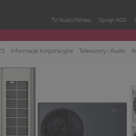
TV/Audio/Wideo
Sprzęt AGD
25
Informacje korporacyjne
Telewizory i Audio
A
ęt IT
ESG/CSR
Kontakt dla mediów
Biuro Obsłu