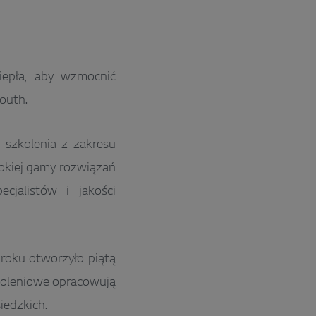
iepła, aby wzmocnić
South.
 szkolenia z zakresu
rokiej gamy rozwiązań
ecjalistów i jakości
roku otworzyło piątą
zkoleniowe opracowują
iedzkich.