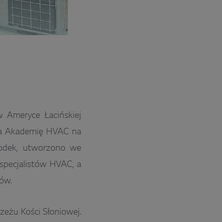
 Ameryce Łacińskiej
yła Akademię HVAC na
rodek, utworzono we
 specjalistów HVAC, a
ów.
eżu Kości Słoniowej.