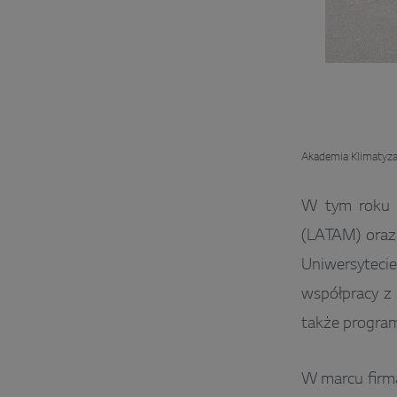
​Akademia Klimatyz
W tym roku L
(LATAM) oraz
Uniwersyteci
współpracy z 
także progra
W marcu firm