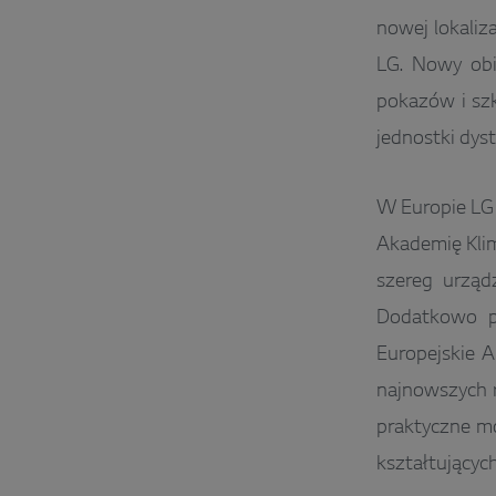
nowej lokaliza
LG. Nowy obi
pokazów i sz
jednostki dys
W Europie LG 
Akademię Kli
szereg urząd
Dodatkowo p
Europejskie A
najnowszych r
praktyczne mo
kształtującyc