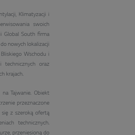
lacji, Klimatyzacji i
serwisowania swoich
i Global South firma
do nowych lokalizacji
 Bliskiego Wschodu i
i technicznych oraz
h krajach.
a Tajwanie. Obiekt
trzenie przeznaczone
 się z szeroką ofertą
niach technicznych.
rze, przeniesioną do