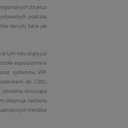
 regionalnych struktur
zystywanych podczas
ów danych, takie jak
w tym roku piątą już
została wyposażona w
j oraz systemów VRF.
asobnikami do CWU.
y szkolenia dotyczące
ram obejmuje zarówno
jważniejszych trendów