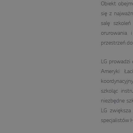
Obiekt obejm
się z najważ
salę szkoleń
orurowania i
przestrzeń do
LG prowadzi 
Ameryki Łac
koordynacyjny
szkoląc inst
niezbędne szk
LG zwiększa 
specjalistów 