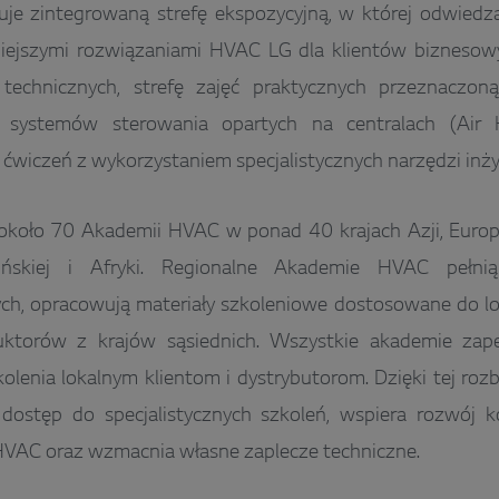
uje zintegrowaną strefę ekspozycyjną, w której odwied
niejszymi rozwiązaniami HVAC LG dla klientów biznesowy
 technicznych, strefę zajęć praktycznych przeznaczoną
 systemów sterowania opartych na centralach (Air 
 ćwiczeń z wykorzystaniem specjalistycznych narzędzi inży
około 70 Akademii HVAC w ponad 40 krajach Azji, Europy
ińskiej i Afryki. Regionalne Akademie HVAC pełni
ch, opracowują materiały szkoleniowe dostosowane do lo
ruktorów z krajów sąsiednich. Wszystkie akademie zap
olenia lokalnym klientom i dystrybutorom. Dzięki tej ro
dostęp do specjalistycznych szkoleń, wspiera rozwój k
HVAC oraz wzmacnia własne zaplecze techniczne.