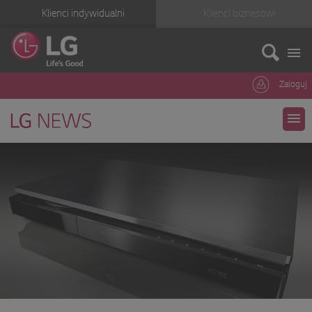
Klienci indywidualni
Klienci biznesowi
Zaloguj