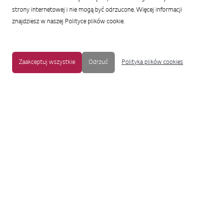
strony internetowej i nie mogą być odrzucone. Więcej informacji
znajdziesz w naszej Polityce plików cookie.
Zaakceptuj wszystkie
Odrzuć
Polityka plików cookies
MAPA STRONY
|
OCHRONA PRYWATNOŚCI
|
NOTKA PRAWNA
|
UŁATWIENIA DOSTĘPU
Copyright © 2009-2017 LG Electronics. Wszelkie prawa zastrzeżone.
To oficjalna strona główna firmy LG Electronics. Aby przejść do strony
korporacyjnej LG Corp lub stron innych spółek LG, proszę kliknąć