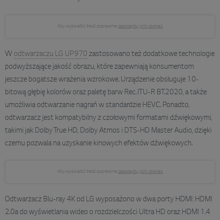
Aby wyświetlić treść poprawnie
zaakceptuj pliki cookies.
W
odtwarzaczu LG UP970
zastosowano też dodatkowe technologie
podwyższające jakość obrazu, które zapewniają konsumentom
jeszcze bogatsze wrażenia wzrokowe. Urządzenie obsługuje 10-
bitową głębię kolorów oraz paletę barw Rec. ITU-R BT.2020, a także
umożliwia odtwarzanie nagrań w standardzie HEVC. Ponadto,
odtwarzacz jest kompatybilny z czołowymi formatami dźwiękowymi,
takimi jak Dolby True HD, Dolby Atmos i DTS-HD Master Audio, dzięki
czemu pozwala na uzyskanie kinowych efektów dźwiękowych.
Aby wyświetlić treść poprawnie
zaakceptuj pliki cookies.
Odtwarzacz Blu-ray 4K od LG wyposażono w dwa porty HDMI: HDMI
2.0a do wyświetlania wideo o rozdzielczości Ultra HD oraz HDMI 1.4