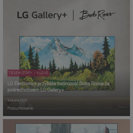
TELEWIZORY I AUDIO
LG Electronics przybliża twórczość Boba Rossa za
pośrednictwem LG Gallery+
3 sierpnia 2026
Podsumowanie: