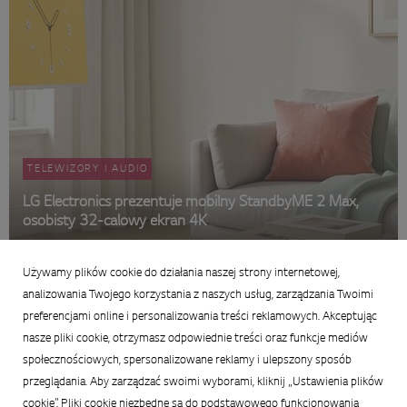
TELEWIZORY I AUDIO
LG Electronics prezentuje mobilny StandbyME 2 Max,
osobisty 32-calowy ekran 4K
29 czerwca 2026
Używamy plików cookie do działania naszej strony internetowej,
Podsumowanie
analizowania Twojego korzystania z naszych usług, zarządzania Twoimi
preferencjami online i personalizowania treści reklamowych. Akceptując
nasze pliki cookie, otrzymasz odpowiednie treści oraz funkcje mediów
społecznościowych, spersonalizowane reklamy i ulepszony sposób
przeglądania. Aby zarządzać swoimi wyborami, kliknij „Ustawienia plików
cookie”. Pliki cookie niezbędne są do podstawowego funkcjonowania