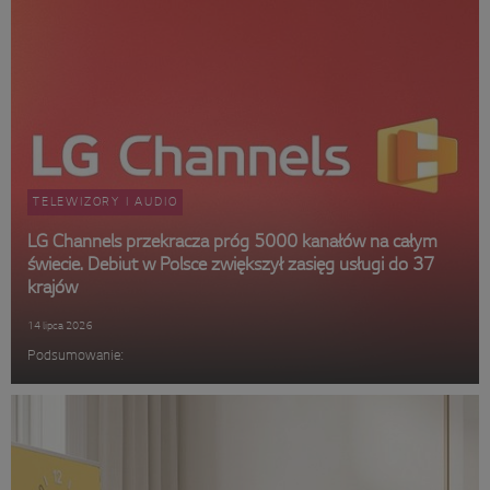
TELEWIZORY I AUDIO
LG Channels przekracza próg 5000 kanałów na całym
świecie. Debiut w Polsce zwiększył zasięg usługi do 37
krajów
14 lipca 2026
Podsumowanie: