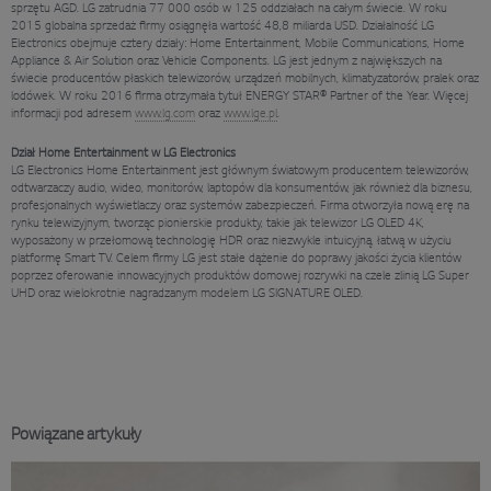
sprzętu AGD. LG zatrudnia 77 000 osób w 125 oddziałach na całym świecie. W roku
2015 globalna sprzedaż firmy osiągnęła wartość 48,8 miliarda USD. Działalność LG
Electronics obejmuje cztery działy: Home Entertainment, Mobile Communications, Home
Appliance & Air Solution oraz Vehicle Components. LG jest jednym z największych na
świecie producentów płaskich telewizorów, urządzeń mobilnych, klimatyzatorów, pralek oraz
lodówek. W roku 2016 firma otrzymała tytuł ENERGY STAR® Partner of the Year. Więcej
informacji pod adresem
www.lg.com
oraz
www.lge.pl
.
Dział Home Entertainment w LG Electronics
LG Electronics Home Entertainment jest głównym światowym producentem telewizorów,
odtwarzaczy audio, wideo, monitorów, laptopów dla konsumentów, jak również dla biznesu,
profesjonalnych wyświetlaczy oraz systemów zabezpieczeń. Firma otworzyła nową erę na
rynku telewizyjnym, tworząc pionierskie produkty, takie jak telewizor LG OLED 4K,
wyposażony w przełomową technologię HDR oraz niezwykle intuicyjną, łatwą w użyciu
platformę Smart TV. Celem firmy LG jest stałe dążenie do poprawy jakości życia klientów
poprzez oferowanie innowacyjnych produktów domowej rozrywki na czele zlinią LG Super
UHD oraz wielokrotnie nagradzanym modelem LG SIGNATURE OLED.
Powiązane artykuły