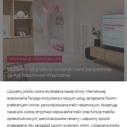
INFORMACJE KORPORACYJNE
LG Electronics przenosi koreański trend parapetówek
do Azji Południowo-Wschodniej
21 maja 2026
Używamy plików cookie do działania naszej strony internetowej,
Podsumowanie:
analizowania Twojego korzystania z naszych usług, zarządzania Twoimi
preferencjami online i personalizowania treści reklamowych. Akceptując
nasze pliki cookie, otrzymasz odpowiednie treści oraz funkcje mediów
społecznościowych, spersonalizowane reklamy i ulepszony sposób
przeglądania. Aby zarządzać swoimi wyborami, kliknij „Ustawienia plików