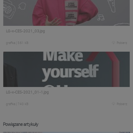
LG-x-CES-2021_03.jpg
grafika
|
561 KB
Pobierz
LG-x-CES-2021_01-1.jpg
grafika
|
740 KB
Pobierz
Powiązane artykuły