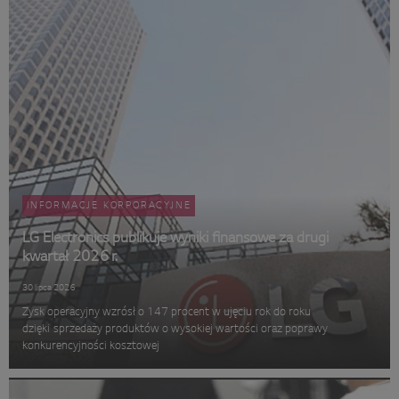
INFORMACJE KORPORACYJNE
LG Electronics publikuje wyniki finansowe za drugi
kwartał 2026 r.
30 lipca 2026
Zysk operacyjny wzrósł o 147 procent w ujęciu rok do roku
dzięki sprzedaży produktów o wysokiej wartości oraz poprawy
konkurencyjności kosztowej