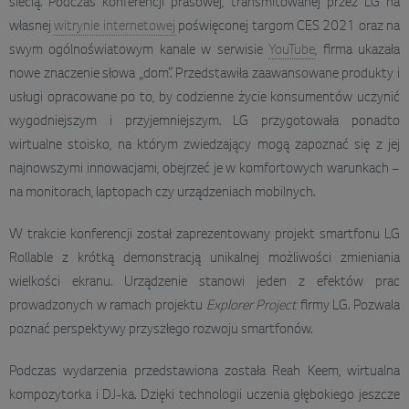
siecią. Podczas konferencji prasowej, transmitowanej przez LG na
własnej
witrynie internetowej
poświęconej targom CES 2021 oraz na
swym ogólnoświatowym kanale w serwisie
YouTube
, firma ukazała
nowe znaczenie słowa „dom”. Przedstawiła zaawansowane produkty i
usługi opracowane po to, by codzienne życie konsumentów uczynić
wygodniejszym i przyjemniejszym. LG przygotowała ponadto
wirtualne stoisko, na którym zwiedzający mogą zapoznać się z jej
najnowszymi innowacjami, obejrzeć je w komfortowych warunkach –
na monitorach, laptopach czy urządzeniach mobilnych.
W trakcie konferencji został zaprezentowany projekt smartfonu LG
Rollable z krótką demonstracją unikalnej możliwości zmieniania
wielkości ekranu. Urządzenie stanowi jeden z efektów prac
prowadzonych w ramach projektu
Explorer Project
firmy LG. Pozwala
poznać perspektywy przyszłego rozwoju smartfonów.
Podczas wydarzenia przedstawiona została Reah Keem, wirtualna
kompozytorka i DJ-ka. Dzięki technologii uczenia głębokiego jeszcze