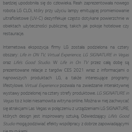
bardziej upodobniła się do człowieka. Reah zaprezentowała nowego
robota LG CLOi, który przy użyciu lampy emitującej promieniowanie
ultrafioletowe (UV-C) dezynfekuje często dotykane powierzchnie w
obiektach użyteczności publicznej, takich jak pokoje hotelowe czy
restauracje.
Internetowa ekspozycja firmy LG została podzielona na cztery
obszary:
Life in ON TV, Virtual Experience, LG SIGNATURE in Vegas
oraz
Life’s Good Studio.
W
Life in On TV
przez całą dobę są
prezentowane relacje z targów CES 2021 wraz z informacjami o
najnowszych produktach LG, a także interesujące programy
lifestylowe.
Virtual Experience
pozwala na zwiedzanie interaktywnej
wystawy podzielonej na cztery strefy produktowe.
LG SIGNATURE in
Vegas
to z kolei niesamowita witryna online. Można w niej zachwycać
się atrakcjami Las Vegas w połączeniu z urządzeniami LG SIGNATURE,
których design jest inspirowany sztuką. Odwiedzający
Life’s Good
Studio
mogą podziwiać efekty współpracy z dobrze zapowiadającymi