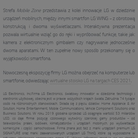
Strefa
Mobile Zone
przedstawia z kolei innowacje LG w dziedzinie
urządzeń mobilnych, między innymi smartfon LG WING – z obrotową
konstrukcją i dwoma wyświetlaczami. Interaktywna prezentacja
pozwala wirtualnie wziąć go do ręki i wypróbować funkcje, takie jak:
kamera z elektronicznym gimbalem czy nagrywanie jednocześnie
dwoma aparatami. W ten zupełnie nowy sposób przekonamy się o
wyjątkowości smartfona.
Nowoczesną ekspozycję firmy LG można obejrzeć na komputerze lub
smartfonie, odwiedzając
wirtualne stoisko LG na targach CES 2021
.
LG Electronics, Inc.Firma LG Electronics, światowy innowator w dziedzinie technologii i
elektroniki użytkowej, obecna jest w prawie wszystkich krajach świata. Zatrudnia 74 tysiące
osób na różnorodnych stanowiskach. Składa się z pięciu działów: Home Appliance & Air
Solution, Home Entertainment, Mobile Communications, Vehicle Component Solutions oraz
Business Solutions. W roku 2019 globalna sprzedaż LG osiągnęła wartość 53 miliardów
USD, co daje firmie pozycję czołowego wytwórcy szerokiej gamy produktów – od
telewizorów, pralek, lodówek, klimatyzatorów i urządzeń mobilnych, po wyświetlacze
komercyjne i części samochodowe. Firma znana jest też z marki urządzeń premium LG
SIGNATURE oraz marki zaawansowanych urządzeń LG ThinQ, które są wyposażone w