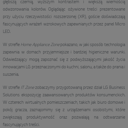
głębszą czernią, wyższym kontrastem i większą wiernością
odwzorowania kolorów. Oglądając ożywione treści prezentowane
przy użyciu rzeczywistości rozszerzonej (XR), goście doświadczają
fascynujących wrażeń wzrokowych zapewnianych przez panel Micro
LED.
W strefie
Home Appliance Zone
pokazano, w jaki sposób technologia
zapewnia w domach przyjemniejsze i bardziej higieniczne warunki.
Odwiedzający mogą zapoznać się z podwyższającymi jakość życia
innowacjami LG przeznaczonymi do kuchni, salonu, a także do prania i
suszenia.
W strefie
IT Zone
zobaczymy przygotowaną przez dział LG Business
Solutions ekspozycję zaawansowanych produktów konsumenckich.
W czterech wirtualnych pomieszczeniach, takich jak biuro domowe i
pokój gracza, zaznajomimy się z urządzeniami osobistymi, które
zwiększają produktywność oraz pozwalają na odtwarzanie
fascynujących treści.