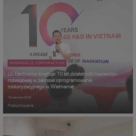
INFORMACJE KORPORACYJNE
LG Electronics świętuje 10 lat działalności badawczo-
rozwojowej w zakresie oprogramowania
motoryzacyjnego w Wietnamie
18 czerwca 2026
Podsumowanie