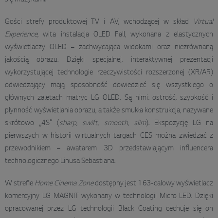
się muzykami.
Gości strefy produktowej TV i AV, wchodzącej w skład
Virtual
Experience
, wita instalacja OLED Fall, wykonana z elastycznych
wyświetlaczy OLED – zachwycająca widokami oraz niezrównaną
jakością obrazu. Dzięki specjalnej, interaktywnej prezentacji
wykorzystującej technologie rzeczywistości rozszerzonej (XR/AR)
odwiedzający mają sposobność dowiedzieć się wszystkiego o
głównych zaletach matryc LG OLED. Są nimi: ostrość, szybkość i
płynność wyświetlania obrazu, a także smukła konstrukcja, nazywane
skrótowo „4S” (
sharp, swift, smooth, slim
). Ekspozycję LG na
pierwszych w historii wirtualnych targach CES można zwiedzać z
przewodnikiem – awatarem 3D przedstawiającym influencera
technologicznego Linusa Sebastiana.
W strefie
Home Cinema Zone
dostępny jest 163-calowy wyświetlacz
komercyjny LG MAGNIT wykonany w technologii Micro LED. Dzięki
opracowanej przez LG technologii Black Coating cechuje się on