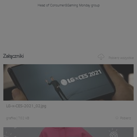
Head of Consumer&Gaming
Monday group
Załączniki
Pobierz wszystkie
LG-x-CES-2021_02.jpg
grafika
|
702 KB
Pobierz