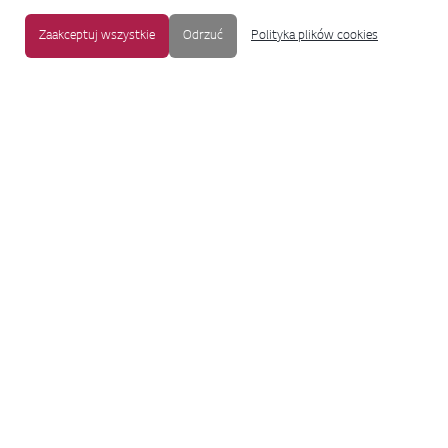
Zaakceptuj wszystkie
Odrzuć
Polityka plików cookies
MAPA STRONY
|
OCHRONA PRYWATNOŚCI
|
NOTKA PRAWNA
|
UŁATWIENIA DOSTĘPU
Copyright © 2009-2017 LG Electronics. Wszelkie prawa zastrzeżone.
To oficjalna strona główna firmy LG Electronics. Aby przejść do strony
korporacyjnej LG Corp lub stron innych spółek LG, proszę kliknąć