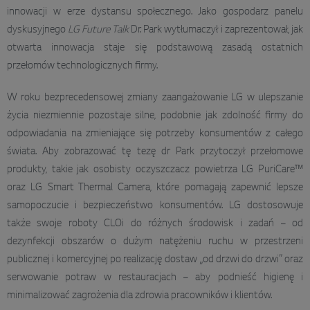
innowacji w erze dystansu społecznego. Jako gospodarz panelu
dyskusyjnego
LG Future Talk
Dr. Park wytłumaczył i zaprezentował, jak
otwarta innowacja staje się podstawową zasadą ostatnich
przełomów technologicznych firmy.
W roku bezprecedensowej zmiany zaangażowanie LG w ulepszanie
życia niezmiennie pozostaje silne, podobnie jak zdolność firmy do
odpowiadania na zmieniające się potrzeby konsumentów z całego
świata. Aby zobrazować tę tezę dr Park przytoczył przełomowe
produkty, takie jak osobisty oczyszczacz powietrza LG PuriCare™
oraz LG Smart Thermal Camera, które pomagają zapewnić lepsze
samopoczucie i bezpieczeństwo konsumentów. LG dostosowuje
także swoje roboty CLOi do różnych środowisk i zadań – od
dezynfekcji obszarów o dużym natężeniu ruchu w przestrzeni
publicznej i komercyjnej po realizację dostaw „od drzwi do drzwi” oraz
serwowanie potraw w restauracjach – aby podnieść higienę i
minimalizować zagrożenia dla zdrowia pracowników i klientów.