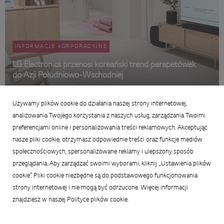
INFORMACJE KORPORACYJNE
LG Electronics przenosi koreański trend parapetówek
do Azji Południowo-Wschodniej
21 maja 2026
Używamy plików cookie do działania naszej strony internetowej,
Podsumowanie:
analizowania Twojego korzystania z naszych usług, zarządzania Twoimi
preferencjami online i personalizowania treści reklamowych. Akceptując
nasze pliki cookie, otrzymasz odpowiednie treści oraz funkcje mediów
społecznościowych, spersonalizowane reklamy i ulepszony sposób
przeglądania. Aby zarządzać swoimi wyborami, kliknij „Ustawienia plików
cookie”. Pliki cookie niezbędne są do podstawowego funkcjonowania
strony internetowej i nie mogą być odrzucone. Więcej informacji
znajdziesz w naszej Polityce plików cookie.