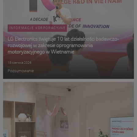
INFORMACJE KORPORACYJNE
LG Electronics świętuje 10 lat działalności badawczo-
rozwojowej w zakresie oprogramowania
motoryzacyjnego w Wietnamie
18 czerwca 2026
Podsumowanie