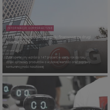
INFORMACJE KORPORACYJNE
LG Electronics publikuje wyniki finansowe za drugi
kwartał 2026 r.
30 lipca 2026
Zysk operacyjny wzrósł o 147 procent w ujęciu rok do roku
dzięki sprzedaży produktów o wysokiej wartości oraz poprawy
konkurencyjności kosztowej