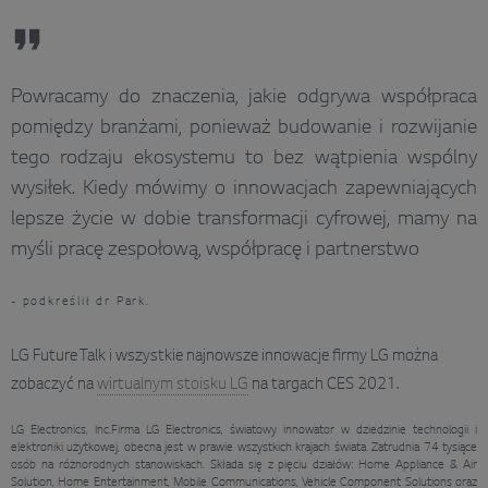
Powracamy do znaczenia, jakie odgrywa współpraca
pomiędzy branżami, ponieważ budowanie i rozwijanie
tego rodzaju ekosystemu to bez wątpienia wspólny
wysiłek. Kiedy mówimy o innowacjach zapewniających
lepsze życie w dobie transformacji cyfrowej, mamy na
myśli pracę zespołową, współpracę i partnerstwo
- podkreślił dr Park.
LG Future Talk i wszystkie najnowsze innowacje firmy LG można
zobaczyć na
wirtualnym stoisku LG
na targach CES 2021.
LG Electronics, Inc.Firma LG Electronics, światowy innowator w dziedzinie technologii i
elektroniki użytkowej, obecna jest w prawie wszystkich krajach świata. Zatrudnia 74 tysiące
osób na różnorodnych stanowiskach. Składa się z pięciu działów: Home Appliance & Air
Solution, Home Entertainment, Mobile Communications, Vehicle Component Solutions oraz