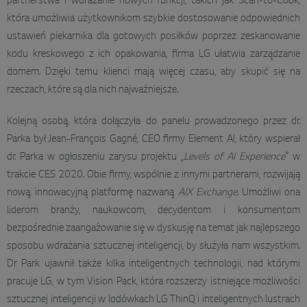
partnerstwa i wdrażanie nowych funkcji, takich jak Scan-to-Cook,
która umożliwia użytkownikom szybkie dostosowanie odpowiednich
ustawień piekarnika dla gotowych posiłków poprzez zeskanowanie
kodu kreskowego z ich opakowania, firma LG ułatwia zarządzanie
domem. Dzięki temu klienci mają więcej czasu, aby skupić się na
rzeczach, które są dla nich najważniejsze.
Kolejną osobą, która dołączyła do panelu prowadzonego przez dr.
Parka był Jean-François Gagné, CEO firmy Element AI, który wspierał
dr. Parka w ogłoszeniu zarysu projektu „
Levels of AI Experience
” w
trakcie CES 2020. Obie firmy, wspólnie z innymi partnerami, rozwijają
nową, innowacyjną platformę nazwaną
AIX Exchange
. Umożliwi ona
liderom branży, naukowcom, decydentom i konsumentom
bezpośrednie zaangażowanie się w dyskusję na temat jak najlepszego
sposobu wdrażania sztucznej inteligencji, by służyła nam wszystkim.
Dr Park ujawnił także kilka inteligentnych technologii, nad którymi
pracuje LG, w tym Vision Pack, która rozszerzy istniejące możliwości
sztucznej inteligencji w lodówkach LG ThinQ i inteligentnych lustrach