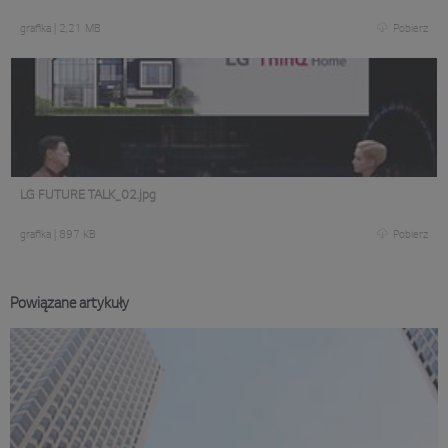
grafika
|
2,21 MB
Pobierz
LG FUTURE TALK_02.jpg
grafika
|
897 KB
Pobierz
Powiązane artykuły