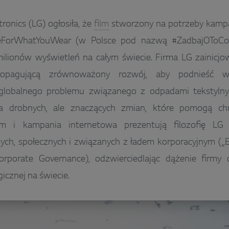
ronics (LG) ogłosiła, że
film
stworzony na potrzeby kampa
eForWhatYouWear (w Polsce pod nazwą #ZadbajOToCoNo
milionów wyświetleń na całym świecie. Firma LG zainicj
ropagującą zrównoważony rozwój, aby podnieść 
lobalnego problemu związanego z odpadami tekstylnym
 drobnych, ale znaczących zmian, które pomogą chr
lm i kampania internetowa prezentują filozofię LG
ych, społecznych i związanych z ładem korporacyjnym („
orporate Governance), odzwierciedlając dążenie firmy
gicznej na świecie.