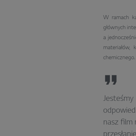
W ramach ka
głównych inte
a jednocześni
materiałów, 
chemicznego.
Jesteśm
odpowiedz
nasz film
przesłani