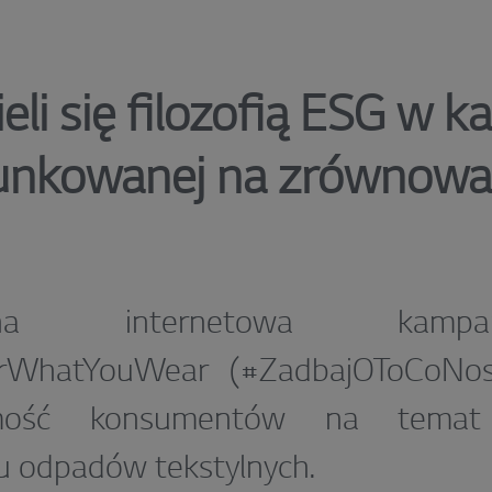
eli się filozofią ESG w k
unkowanej na zrównowa
larna internetowa kam
rWhatYouWear (#ZadbajOToCoNosi
mość konsumentów na temat 
u odpadów tekstylnych.