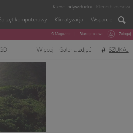
Klienci indywidualni
Klienci biznesowi
Sprzęt komputerowy
Klimatyzacja
Wsparcie
LG Magazine
|
Biuro prasowe
Zaloguj
#
SZUKAJ
GD
Więcej
Galeria zdjęć
gi Klienta