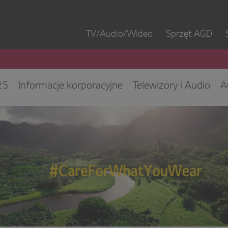
TV/Audio/Wideo
Sprzęt AGD
25
Informacje korporacyjne
Telewizory i Audio
A
ęt IT
ESG/CSR
Kontakt dla mediów
Biuro Obsłu