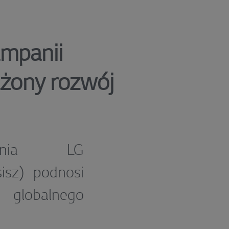
ampanii
żony rozwój
pania LG
sz) podnosi
globalnego