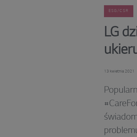
ESG/CSR
LG dzi
ukier
13 kwietnia 2021
Popu
#CareFo
świado
problem