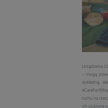
Urządzenia LG 
– mogą przed
dokładną, al
#CareForWhat
ruchu na rzec
ich ulubione 