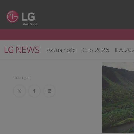
Aktualności
CES 2026
IFA 20
Klimatyzacja i pompy ciepła
Sprz
CES 2025
Udostępnij