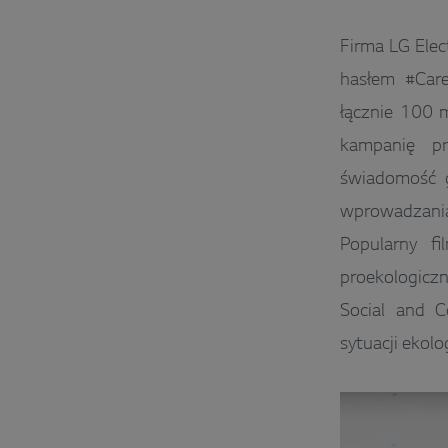
Firma LG Elect
hasłem #Car
łącznie 100 
kampanię p
świadomość g
wprowadzania
Popularny fi
proekologiczn
Social and C
sytuacji ekolo