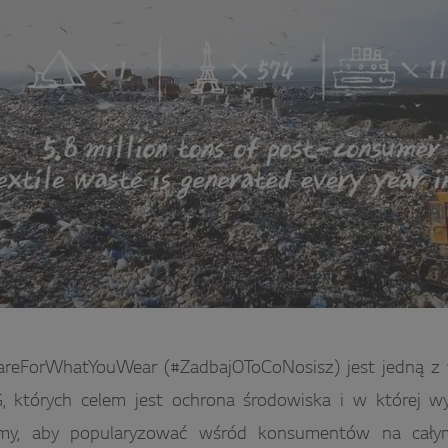
reForWhatYouWear (#ZadbajOToCoNosisz) jest jedną z w
, których celem jest ochrona środowiska i w której w
irmy, aby popularyzować wśród konsumentów na całym