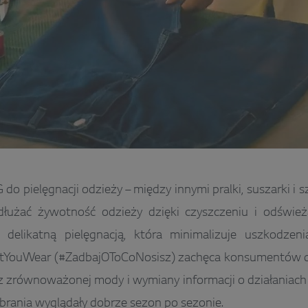
do pielęgnacji odzieży – między innymi pralki, suszarki i 
łużać żywotność odzieży dzięki czyszczeniu i odśwież
e delikatną pielęgnacją, która minimalizuje uszkodzeni
YouWear (#ZadbajOToCoNosisz) zachęca konsumentów do 
z zrównoważonej mody i wymiany informacji o działaniac
ubrania wyglądały dobrze sezon po sezonie.