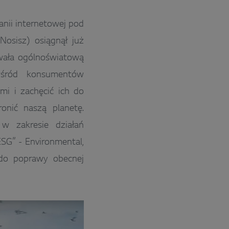
nii internetowej pod
sisz) osiągnął już
owała ogólnoświatową
wśród konsumentów
i i zachęcić ich do
onić naszą planetę.
 w zakresie działań
ESG” - Environmental,
 do poprawy obecnej