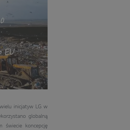
ielu inicjatyw LG w
ykorzystano globalną
 świecie koncepcję