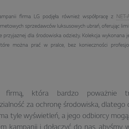
mpanii firma LG podjęła również współpracę z
NET-
rnetowych sprzedawców luksusowych ubrań, oferując limit
e przyjaznej dla środowiska odzieży. Kolekcja wykonana j
które można prać w pralce, bez konieczności profesjo
y firmą, która bardzo poważnie tr
ialność za ochronę środowiska, dlatego c
 ma tyle wyświetleń, a jego odbiorcy mogą
em kampanii i dołączyć do nas, abyśmy w