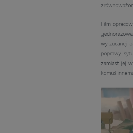
zrównoważoneg
Film opracow
„jednorazowa 
wyrzucanej o
poprawy sytu
zamiast jej w
komuś innemu