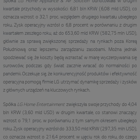
Spółka
LG Home Appliance & Air Solution
odnotowała w drugim
kwartale przychody w wysokości 6,81 bln KRW (6,08 mld USD), co
oznacza wzrost o 32,1 proc. względem drugiego kwartału ubiegłego
roku. Zysk operacyjny wzrósł o 6,8 procent w porównaniu z drugim
kwartałem zeszłego roku, aż do 653,60 mld KRW (582,75 mln USD),
głównie za sprawą zwiększonej sprzedaży na rynkach poza Koreą
Południową oraz lepszemu zarządzaniu zasobami. Można jednak
spodziewać się, że koszty będą wzrastać w miarę wyczerpywania się
surowców, podczas gdy świat zacznie wracać do normalności po
pandemii. Oczekuje się, że konkurencyjność produktów i efektywność
operacyjna pomogą firmie LG utrzymać dynamikę sprzedaży i zysków
z głównych urządzeń na kluczowych rynkach.
Spółka
LG Home Entertainment
zwiększyła swoje przychody do 4,04
bln KRW (3,60 mld USD) w drugim kwartale, co stanowi znaczący
wzrost o 79,1 proc. w porównaniu z tym samym okresem ubiegłego
roku. Zysk operacyjny wzrósł do 333,50 mld KRW (297,35 mln USD),
co oznacza wzrost o 216,4 procent w ujęciu rok do roku, do czego