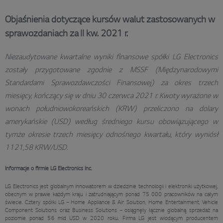
Objaśnienia dotyczące kursów walut zastosowanych w
sprawozdaniach za II kw. 2021 r.
Niezaudytowane kwartalne wyniki finansowe spółki LG Electronics
zostały przygotowane zgodnie z MSSF (Międzynarodowymi
Standardami Sprawozdawczości Finansowej) za okres trzech
miesięcy, kończący się w dniu 30 czerwca 2021 r. Kwoty wyrażone w
wonach południowokoreańskich (KRW) przeliczono na dolary
amerykańskie (USD) według średniego kursu obowiązującego w
tymże okresie trzech miesięcy odnośnego kwartału, który wyniósł
1121,58 KRW/USD.
Informacje o firmie LG Electronics Inc.
LG Electronics jest globalnym innowatorem w dziedzinie technologii i elektroniki użytkowej,
obecnym w prawie każdym kraju i zatrudniającym ponad 75 000 pracowników na całym
świecie. Cztery spółki LG – Home Appliance & Air Solution, Home Entertainment, Vehicle
Component Solutions oraz Business Solutions – osiągnęły łącznie globalną sprzedaż na
poziomie ponad 56 mld USD w 2020 roku. Firma LG jest wiodącym producentem