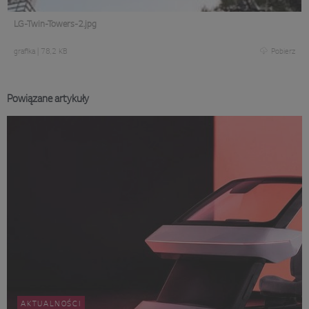
LG-Twin-Towers-2.jpg
grafika
|
78,2 KB
Pobierz
Powiązane artykuły
AKTUALNOŚCI