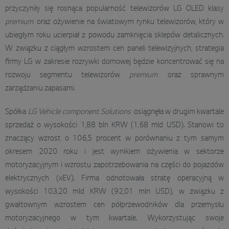
przyczyniły się rosnąca popularność telewizorów LG OLED klasy
premium
oraz ożywienie na światowym rynku telewizorów, który w
ubiegłym roku ucierpiał z powodu zamknięcia sklepów detalicznych.
W związku z ciągłym wzrostem cen paneli telewizyjnych, strategia
firmy LG w zakresie rozrywki domowej będzie koncentrować się na
rozwoju segmentu telewizorów
premium
oraz sprawnym
zarządzaniu zapasami.
Spółka
LG Vehicle component Solutions
osiągnęła w drugim kwartale
sprzedaż o wysokości 1,88 bln KRW (1,68 mld USD). Stanowi to
znaczący wzrost o 106,5 procent w porównaniu z tym samym
okresem 2020 roku i jest wynikiem ożywienia w sektorze
motoryzacyjnym i wzrostu zapotrzebowania na części do pojazdów
elektrycznych (xEV). Firma odnotowała stratę operacyjną w
wysokości 103,20 mld KRW (92,01 mln USD), w związku z
gwałtownym wzrostem cen półprzewodników dla przemysłu
motoryzacyjnego w tym kwartale. Wykorzystując swoje