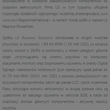
doświadczenie w dziedzinie zaawansowanych komponentów do
pojazdów elektrycznych, firma LG w tym tygodniu oficjalnie
rozpoczęła działalność ogłoszonego wcześniej przedsięwzięcia
joint
venture
z Magna International – w ramach nowej spółki o nazwie LG
Magna e-Powertrain.
Spółka
LG Business Solutions
odnotowała w drugim kwartale
przychody w wysokości 1,69 bln KRW (1,50 mld USD), co oznacza
solidny wzrost o 28,9% w porównaniu z rokiem ubiegłym, głównie
dzięki utrzymującemu się silnemu popytowi na komputery
stacjonarne, monitory oraz stopniowemu ożywieniu w branży Digital
Signage i telewizorów hotelowych. Zysk operacyjny spadł jednak do
61,70 mld KRW (55,01 mln USD) z powodu podwyższonych cen
kluczowych komponentów, takich jak panele LCD i płytki krzemowe.
Plany dotyczące wzrostu rentowności w drugiej połowie roku są
uzależnione od dalszego ożywienia w sektorze B2B, a także od
stabilizacji dostaw głównych komponentów i aktywnej redukcji
kosztów.