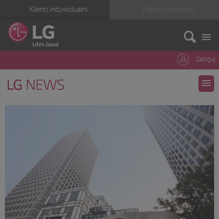
Klienci indywidualni
Klienci biznesowi
Zaloguj