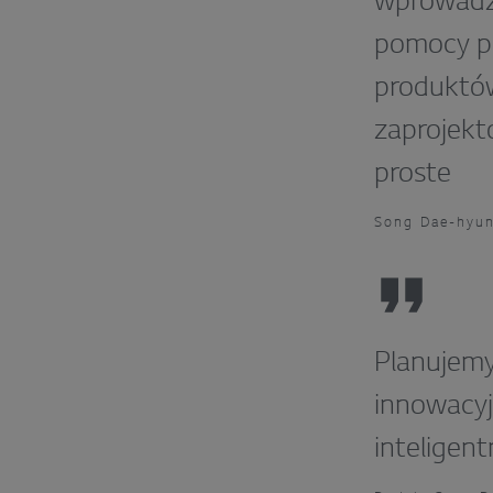
wprowadzi
pomocy pr
produktów
zaprojekt
proste
Song Dae-hyun
Planujemy
innowacyj
inteligen