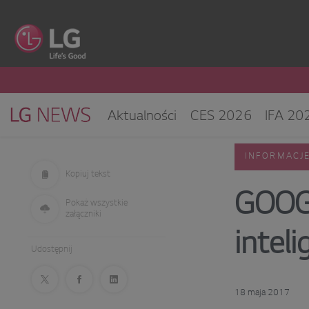
Aktualności
CES 2026
IFA 20
Klimatyzacja i pompy ciepła
Sprz
INFORMACJ
CES 2025
Kopiuj tekst
GOOGL
Pokaż wszystkie
załączniki
inteli
Udostępnij
18 maja 2017