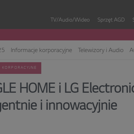
TV/Audio/Wideo
Sprzęt AGD
25
Informacje korporacyjne
Telewizory i Audio
A
ęt IT
ESG/CSR
Kontakt dla mediów
Biuro Obsłu
E KORPORACYJNE
E HOME i LG Electronic
gentnie i innowacyjnie