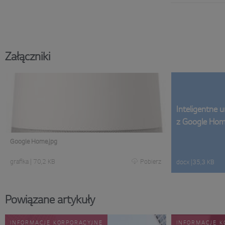
Załączniki
Inteligentne 
z Google Hom
Google Home.jpg
grafika
|
70,2 KB
Pobierz
docx
|
35,3 KB
Powiązane artykuły
INFORMACJE KORPORACYJNE
INFORMACJE K