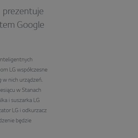
 prezentuje
entem Google
inteligentnych
niom LG współczesne
ę w nich urządzeń.
esiącu w Stanach
lka i suszarka LG
zator LG i odkurzacz
dzenie będzie