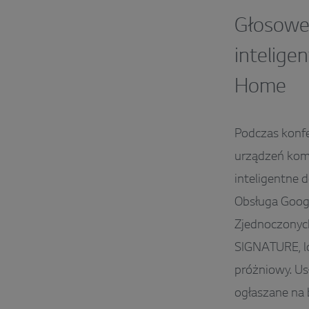
Głosowe 
intelige
Home
Podczas konfe
urządzeń kom
inteligentne 
Obsługa Goog
Zjednoczonych.
SIGNATURE, lo
próżniowy. Us
ogłaszane na 