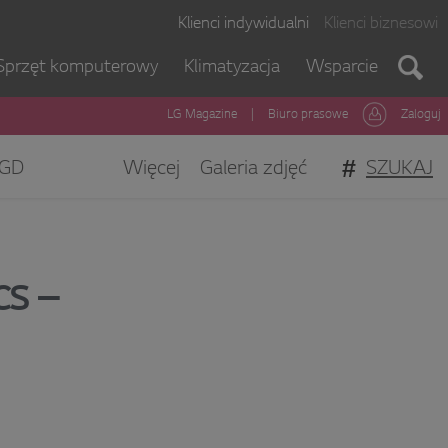
Klienci indywidualni
Klienci biznesowi
Sprzęt komputerowy
Klimatyzacja
Wsparcie
LG Magazine
|
Biuro prasowe
Zaloguj
#
SZUKAJ
GD
Więcej
Galeria zdjęć
gi Klienta
s –