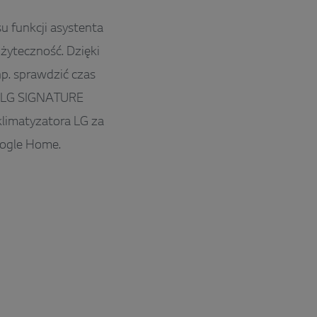
 funkcji asystenta
żyteczność. Dzięki
p. sprawdzić czas
ce LG SIGNATURE
klimatyzatora LG za
oogle Home.