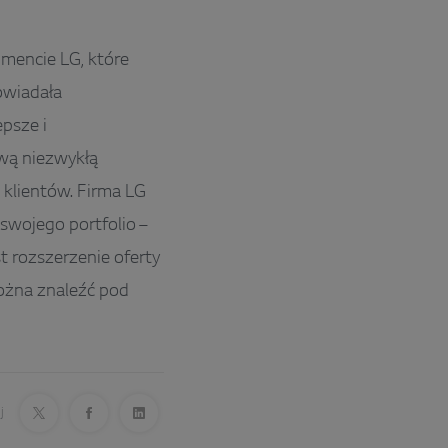
encie LG, które
owiadała
psze i
swą niezwykłą
 klientów. Firma LG
wojego portfolio –
t rozszerzenie oferty
ożna znaleźć pod
j