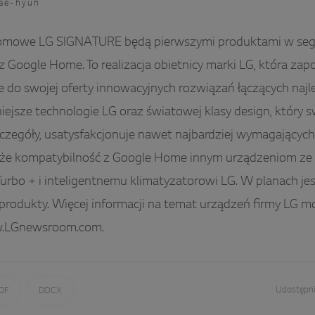
ae-hyun
omowe LG SIGNATURE będą pierwszymi produktami w segm
z Google Home. To realizacja obietnicy marki LG, która zap
do swojej oferty innowacyjnych rozwiązań łączących najle
ejsze technologie LG oraz światowej klasy design, który 
zczegóły, usatysfakcjonuje nawet najbardziej wymagających
że kompatybilność z Google Home innym urządzeniom ze s
rbo + i inteligentnemu klimatyzatorowi LG. W planach jes
rodukty. Więcej informacji na temat urządzeń firmy LG m
.LGnewsroom.com.
Udostępni
DF
DOCX