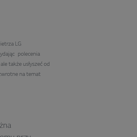
ietrza LG
ydając polecenia
ale także usłyszeć od
 zwrotne na temat
ożna