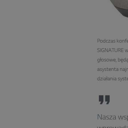
Podczas konfe
SIGNATURE ws
głosowe, będą
asystenta naj
działania sys
Nasza wsp