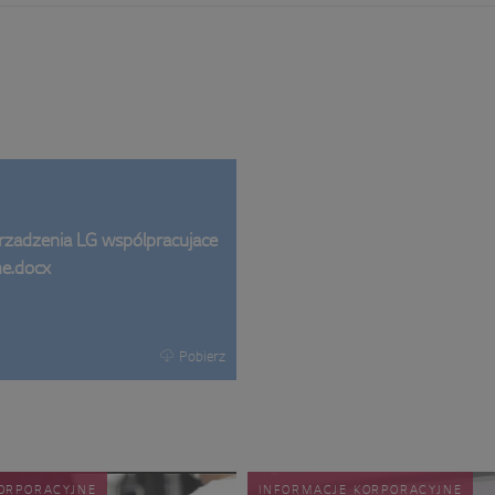
urzadzenia LG wspólpracujace
e.docx
Pobierz
ORPORACYJNE
INFORMACJE KORPORACYJNE