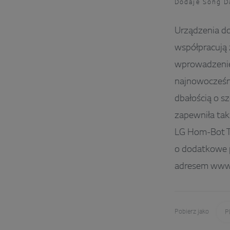
Dodaje Song D
Urządzenia d
współpracują 
wprowadzenie 
najnowocześni
dbałością o s
zapewniła tak
LG Hom-Bot Tu
o dodatkowe p
adresem www
Pobierz jako
P