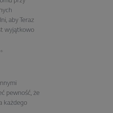
domu przy
pnych
i, aby Teraz
st wyjątkowo
ns
innymi
ieć pewność, że
la każdego