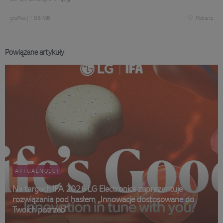
grafika
|
1,96 MB
Pobierz
Powiązane artykuły
AKTUALNOŚCI
Na targach IFA 2026 LG Electronics zaprezentuje
rozwiązania pod hasłem „Innowacje dostosowane do
Twoich potrzeb”