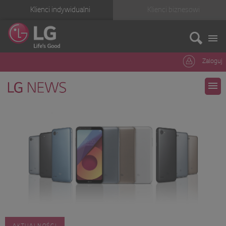
Klienci indywidualni
Klienci biznesowi
Zaloguj
AKTUALNOŚCI