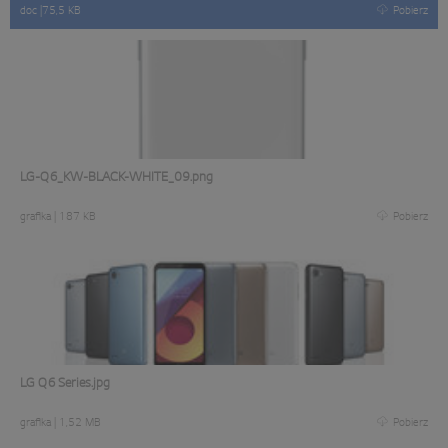
doc
|
75,5 KB
Pobierz
LG-Q6_KW-BLACK-WHITE_09.png
grafika
|
187 KB
Pobierz
LG Q6 Series.jpg
grafika
|
1,52 MB
Pobierz