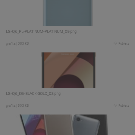
LG-Q6_PL-PLATINUM-PLATINUM_09.png
grafika
|
383 KB
Pobierz
LG-Q6_KG-BLACK GOLD_03.png
grafika
|
503 KB
Pobierz