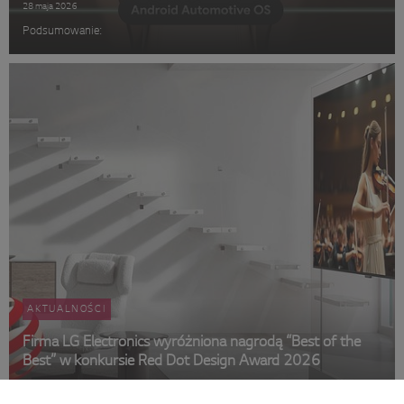
28 maja 2026
Podsumowanie:
AKTUALNOŚCI
Firma LG Electronics wyróżniona nagrodą “Best of the
Best” w konkursie Red Dot Design Award 2026
4 maja 2026