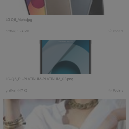
LG Q6_Alpha.jpg
grafika
|
1,74 MB
Pobierz
LG-Q6_PL-PLATINUM-PLATINUM_03.png
grafika
|
447 KB
Pobierz