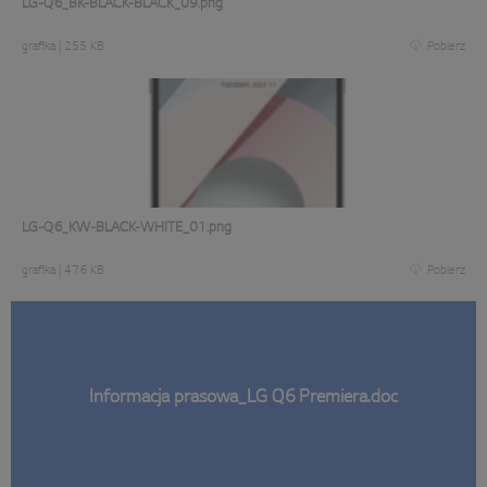
LG-Q6_BK-BLACK-BLACK_09.png
grafika
|
255 KB
Pobierz
LG-Q6_KW-BLACK-WHITE_01.png
grafika
|
476 KB
Pobierz
Informacja prasowa_LG Q6 Premiera.doc