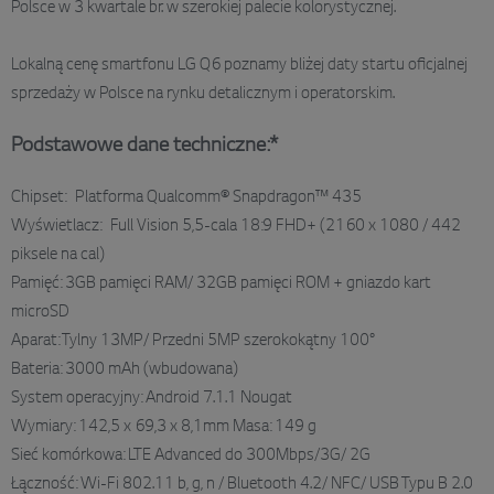
Polsce w 3 kwartale br. w szerokiej palecie kolorystycznej.
Lokalną cenę smartfonu LG Q6 poznamy bliżej daty startu oficjalnej
sprzedaży w Polsce na rynku detalicznym i operatorskim.
Podstawowe dane techniczne:*
Chipset: Platforma Qualcomm® Snapdragon™ 435
Wyświetlacz: Full Vision 5,5-cala 18:9 FHD+ (2160 x 1080 / 442
piksele na cal)
Pamięć: 3GB pamięci RAM/ 32GB pamięci ROM + gniazdo kart
microSD
Aparat: Tylny 13MP/ Przedni 5MP szerokokątny 100°
Bateria: 3000 mAh (wbudowana)
System operacyjny: Android 7.1.1 Nougat
Wymiary: 142,5 x 69,3 x 8,1mm Masa: 149 g
Sieć komórkowa: LTE Advanced do 300Mbps/3G/ 2G
Łączność: Wi-Fi 802.11 b, g, n / Bluetooth 4.2/ NFC/ USB Typu B 2.0