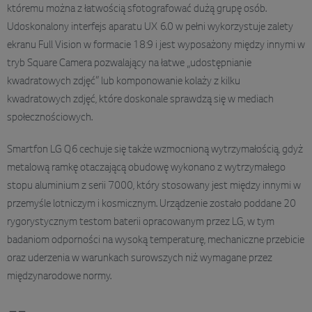
któremu można z łatwością sfotografować dużą grupę osób.
Udoskonalony interfejs aparatu UX 6.0 w pełni wykorzystuje zalety
ekranu Full Vision w formacie 18:9 i jest wyposażony między innymi w
tryb Square Camera pozwalający na łatwe „udostępnianie
kwadratowych zdjęć” lub komponowanie kolaży z kilku
kwadratowych zdjęć, które doskonale sprawdzą się w mediach
społecznościowych.
Smartfon LG Q6 cechuje się także wzmocnioną wytrzymałością, gdyż
metalową ramkę otaczającą obudowę wykonano z wytrzymałego
stopu aluminium z serii 7000, który stosowany jest między innymi w
przemyśle lotniczym i kosmicznym. Urządzenie zostało poddane 20
rygorystycznym testom baterii opracowanym przez LG, w tym
badaniom odporności na wysoką temperaturę, mechaniczne przebicie
oraz uderzenia w warunkach surowszych niż wymagane przez
międzynarodowe normy.