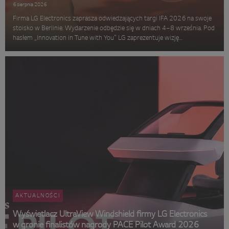
6 sierpnia 2026
Firma LG Electronics zaprasza odwiedzających targi IFA 2026 na swoje
stoisko w Berlinie. Wydarzenie odbędzie się w dniach 4–8 września. Pod
hasłem „Innovation in Tune with You” LG zaprezentuje wizję
inteligentnego domu opartego na sztucznej inteligencji. Koncepcja,
rozwi...
AKTUALNOŚCI
Wyświetlacz UltraView Windshield firmy LG Electronics
w gronie finalistów nagrody PACE Pilot Award 2026