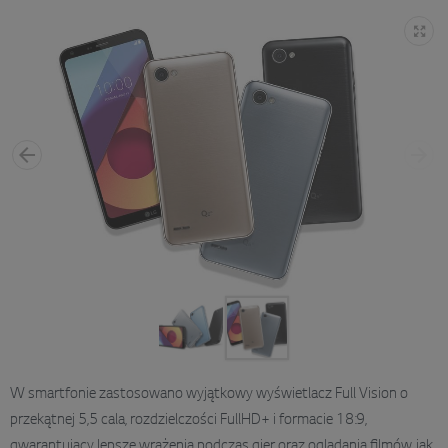
W smartfonie zastosowano wyjątkowy wyświetlacz Full Vision o
przekątnej 5,5 cala, rozdzielczości FullHD+ i formacie 18:9,
gwarantujący lepsze wrażenia podczas gier oraz oglądania filmów, jak