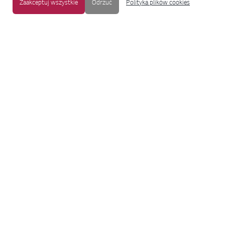
Zaakceptuj wszystkie
Odrzuć
Polityka plików cookies
MAPA STRONY
|
OCHRONA PRYWATNOŚCI
|
NOTKA PRAWNA
|
UŁATWIENIA DOSTĘPU
Copyright © 2009-2017 LG Electronics. Wszelkie prawa zastrzeżone.
To oficjalna strona główna firmy LG Electronics. Aby przejść do strony
korporacyjnej LG Corp lub stron innych spółek LG, proszę kliknąć