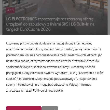
AGD
LG ELECTRONICS zaprezentuje rozszerzoną ofertę
urządzeń do zabudowy z liniami SKS i LG Built-In na
targach EuroCucina 2026
21 kwietnia 2026
Używamy plików cookie do działania naszej strony internetowej,
Podsumowanie
analizowania Twojego korzystania z naszych usług, zarządzania Twoimi
preferencjami online i personalizowania treści reklamowych. Akceptując
nasze pliki cookie, otrzymasz odpowiednie treści oraz funkcje mediów
społecznościowych, spersonalizowane reklamy i ulepszony sposób
przeglądania. Aby zarządzać swoimi wyborami, kliknij „Ustawienia plików
cookie”. Pliki cookie niezbędne są do podstawowego funkcjonowania
strony internetowej i nie mogą być odrzucone. Więcej informacji
znajdziesz w naszej Polityce plików cookie.