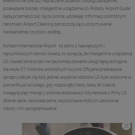
wielokrotnie było już nagradzane za jakość obsługi pasażerów,
przekazane zostały inteligentne urządzenia LG. Roboty Airport Guide
będą przemieszczać się po porcie, udzielając informacji podróżnym,
natomiast Airport Cleaning zatroszczą się o utrzymywanie
nieskazitelnej czystości podłóg.
Incheon International Airport to jedno z największych i
najruchliwszych lotnisk świata, co oznacza, że inteligentne urządzenia
LG i świadczone przez nie zautomatyzowane usługi będą dostępne
dla około 57 milionów podróżnych rocznie. Oficjalne przekazanie
sprzętu odbyło się dziś, jednak wsparcie robotów LG było widoczne w
porcie IIA już od lutego, gdy rozpoczęto testy beta. W trakcie
trwającej pięć miesięcy próbnej eksploatacji inżynierowie z firmy LG
zbierali dane i doświadczenia, na podstawie których udoskonali
roboty i ich oprogramowanie.