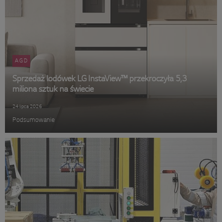
AGD
Sprzedaż lodówek LG InstaView™ przekroczyła 5,3
miliona sztuk na świecie
24 lipca 2026
Podsumowanie