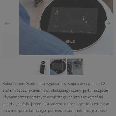
Robot Airport Guide został wyposażony w opracowany przez LG
system rozpoznawania mowy obsługujący cztery języki najczęściej
używane przez podróżnych odwiedzających lotnisko: koreański,
angielski, chiński i japoński. Urządzenie może łączyć się z centralnym
serwerem portu lotniczego i pobierać aktualne informację o czasie