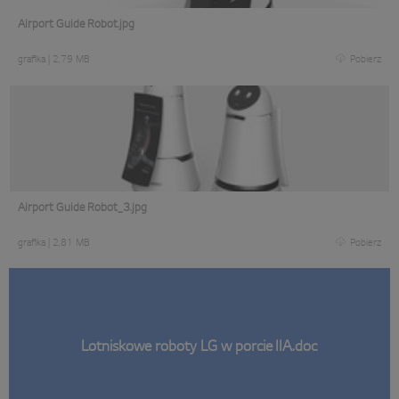
Airport Guide Robot.jpg
grafika
|
2,79 MB
Pobierz
Airport Guide Robot_3.jpg
grafika
|
2,81 MB
Pobierz
Lotniskowe roboty LG w porcie IIA.doc