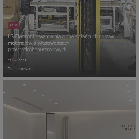
AGD
LG Electronics wzmacnia globalny łańcuch dostaw
materiałów o właściwościach
przeciwdrobnoustrojowych
23 lipca 2026
Podsumowanie: