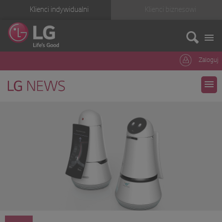
Klienci indywidualni
Klienci biznesowi
Zaloguj