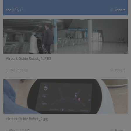
doc
|
76,5 KB
Pobierz
Airport Guide Robot_1.JPEG
grafika
|
263 KB
Pobierz
Airport Guide Robot_2.jpg
grafika
|
1,12 MB
Pobierz