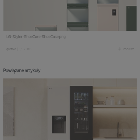
LG-Styler-ShoeCare-ShoeCase.png
grafika
|
3,52 MB
Pobierz
Powiązane artykuły