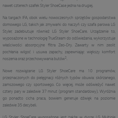
nawet czterech szafek Styler ShoeCase jedna na drugiej.
Na targach IFA, obok wielu nowoczesnych sprzętów gospodarstwa
domowego LG, takich jak zmywarki do naczyń czy szafa parowa LG
Styler, zadebiutuje również LG Styler ShoeCare. Urządzenie to,
wyposażone w technologię TrueSteam do odświeżania, wykorzystuje
właściwości absorpcyjne filtra Zeo-Dry. Zawarty w nim zeolit
pochłania wilgoć i usuwa zapachy, zapewniając większy komfort
2
noszenia oraz przechowywania butów
.
Nowe rozwiązanie LG Styler ShoeCare ma 10 programów,
przeznaczonych do pielęgnacji różnych typów obuwia: skórzanego,
zamszowego czy sportowego. Co więcej, może odświeżyć nawet
cztery pary w zaledwie 37 minut (program standardowy). Wyróżnia
go ponadto cicha praca, bowiem generuje dźwięk na poziomie
zaledwie 35 decybeli.
LG Styler ShoeCare wyposażone jest także w dyszę LG Multiple