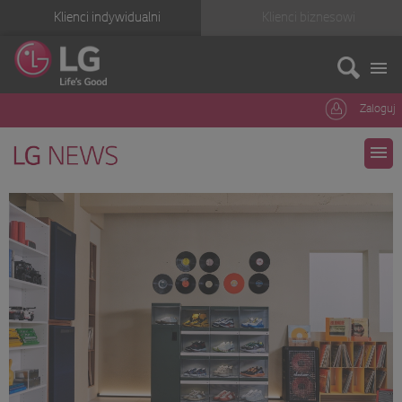
Klienci indywidualni
Klienci biznesowi
Zaloguj