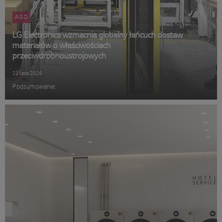
AGD
LG Electronics wzmacnia globalny łańcuch dostaw
materiałów o właściwościach
przeciwdrobnoustrojowych
23 lipca 2026
Podsumowanie: