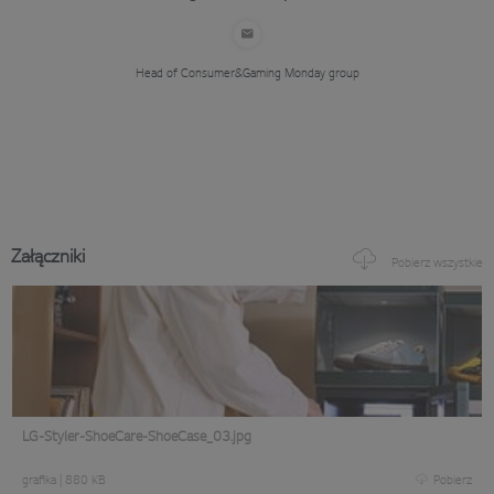
Head of Consumer&Gaming
Monday group
Załączniki
Pobierz wszystkie
LG-Styler-ShoeCare-ShoeCase_03.jpg
grafika
|
880 KB
Pobierz