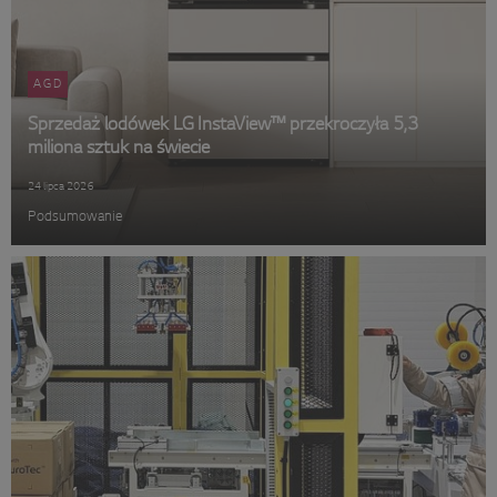
AGD
Sprzedaż lodówek LG InstaView™ przekroczyła 5,3
miliona sztuk na świecie
24 lipca 2026
Podsumowanie