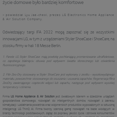
życie domowe było bardziej komfortowe
– powiedział Lyu Jae-cheol, prezes LG Electronics Home Appliance
& Air Solution Company.
Odwiedzający targi IFA 2022 mogą zapoznać się ze wszystkimi
innowacjami LG, w tym z urządzeniami Styler ShoeCase i ShoeCare, na
stoisku firmy w hali 18 Messe Berlin.
1. Panele LG Styler ShoeCase mają powłokę pochłaniającą promieniowanie ultrafioletowe,
co zapobiega blaknięciu obuwia pod wpływem światła słonecznego lub oświetlenia
fluorescencyjnego.
2. Filtr Zeo-Dry stosowany w Styler ShoeCare jest wykonany z zeolitu – wysokowydajnego
materiału, powszechnie stosowanego do osuszania i usuwania zapachów. Regeneracja filtra
ZeoDry, zawierającego cząsteczki wilgoci lub zapachu, następuje pod wpływem wysokiej
temperatury i ciśnienia.
Firma
LG Home Appliance & Air Solution
jest światowym liderem w dziedzinie urządzeń
gospodarstwa domowego, rozwiązań do inteligentnych domów, rozwiązań z zakresu
klimatyzacji i uzdatniania powietrza oraz wizjonerskich produktów wyposażonych w sztuczną
inteligencję LG ThinQ AI. Firma tworzy szeroką gamę rozwiązań na bazie wiodących w
branży technologii podstawowych, dążąc do poprawy jakości życia i zdrowia konsumentów