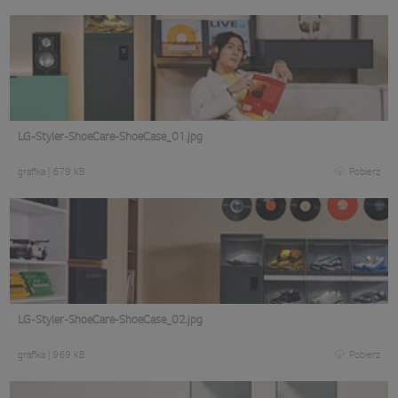
LG-Styler-ShoeCare-ShoeCase_01.jpg
grafika
|
679 KB
Pobierz
LG-Styler-ShoeCare-ShoeCase_02.jpg
grafika
|
969 KB
Pobierz