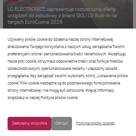
LG ELECTRONICS zaprezentuje rozszerzoną ofertę
urządzeń do zabudowy z liniami SKS i LG Built-In na
targach EuroCucina 2026
21 kwietnia 2026
Używamy plików cookie do działania naszej strony internetowej,
Podsumowanie
analizowania Twojego korzystania z naszych usług, zarządzania Twoimi
preferencjami online i personalizowania treści reklamowych. Akceptując
nasze pliki cookie, otrzymasz odpowiednie treści oraz funkcje mediów
społecznościowych, spersonalizowane reklamy i ulepszony sposób
przeglądania. Aby zarządzać swoimi wyborami, kliknij „Ustawienia plików
cookie”. Pliki cookie niezbędne są do podstawowego funkcjonowania
strony internetowej i nie mogą być odrzucone. Więcej informacji
znajdziesz w naszej Polityce plików cookie.
Zaakceptuj wszystkie
Odrzuć
Polityka plików cookies