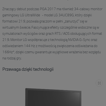
Znaczący debiut podczas PGA 2017 ma również 34-calowy monitor
gamingowy LG UltraWide - model LG 34UC89G, który dzięki
formatowi 21:9, pozwala graczom w pełni „zanurzyć” się w
wirtualnym świecie. Fascynujące efekty szczególnie widoczne są w
symulatorach wyścigów oraz grach RTS / AOS obsługujących format
21:9. Monitor LG współpracuje z technologią NVIDIA G-Sync oraz
odświeżaniem 144 Hz z możliwością zwiększenia odświeżania do
166Hz*, dzięki czemu gwarantuje wyjątkowe wrażenia bez względu
na rodzaj gry.
Przewaga dzięki technologii