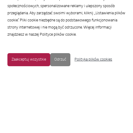
społecznościowych, spersonalizowane reklamy i ulepszony sposób
przeglądania. Aby zarządzać swoimi wyborami, kliknij „Ustawienia plików
cookie”. Pliki cookie niezbędne są do podstawowego funkcjonowania
strony internetowej i nie mogą być odrzucone. Więcej informacji
znajdziesz w naszej Polityce plików cookie.
Zaakceptuj wszystkie
Odrzuć
Polityka plików cookies
MAPA STRONY
|
OCHRONA PRYWATNOŚCI
|
NOTKA PRAWNA
|
UŁATWIENIA DOSTĘPU