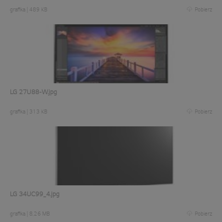
grafika
|
489 KB
Pobierz
LG 27U88-W.jpg
grafika
|
313 KB
Pobierz
LG 34UC99_4.jpg
grafika
|
8,26 MB
Pobierz