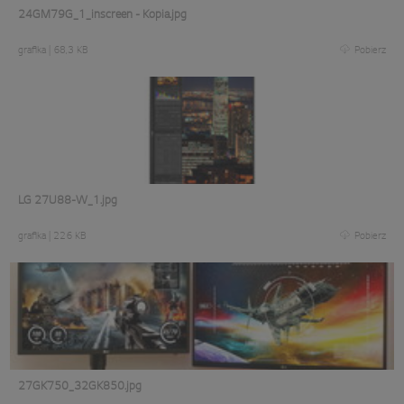
24GM79G_1_inscreen - Kopia.jpg
grafika
|
68,3 KB
Pobierz
LG 27U88-W_1.jpg
grafika
|
226 KB
Pobierz
27GK750_32GK850.jpg