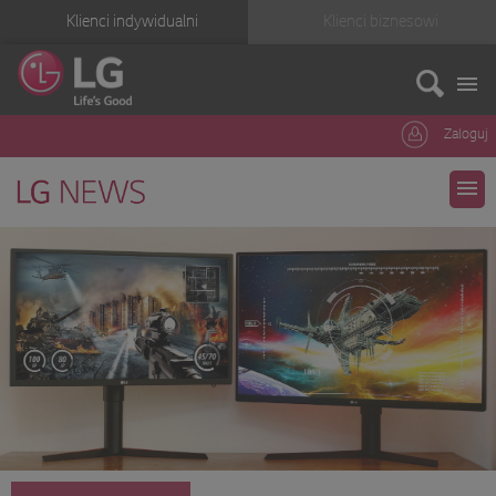
Klienci indywidualni
Klienci biznesowi
Zaloguj