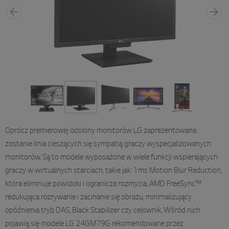
Oprócz premierowej odsłony monitorów LG zaprezentowana
zostanie linia cieszących się sympatią graczy wyspecjalizowanych
monitorów. Są to modele wyposażone w wiele funkcji wspierających
graczy w wirtualnych starciach, takie jak: 1ms Motion Blur Reduction,
która eliminuje powidoki i ogranicza rozmycia, AMD FreeSync™
redukująca rozrywanie i zacinanie się obrazu, minimalizujący
opóźnienia tryb DAS, Black Stabilizer czy celownik. Wśród nich
pojawią się modele LG 24GM79G rekomendowane przez