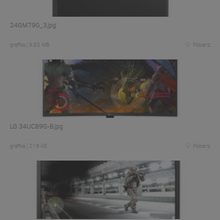
24GM79G_3.jpg
grafika
|
9,85 MB
Pobierz
LG 34UC89G-B.jpg
grafika
|
219 KB
Pobierz