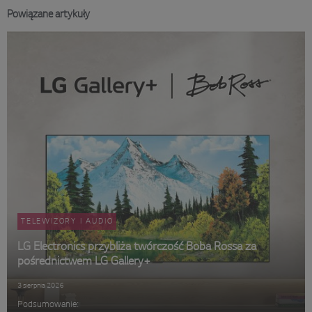
Powiązane artykuły
TELEWIZORY I AUDIO
LG Electronics przybliża twórczość Boba Rossa za
pośrednictwem LG Gallery+
3 sierpnia 2026
Podsumowanie: