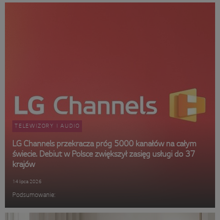
TELEWIZORY I AUDIO
LG Channels przekracza próg 5000 kanałów na całym
świecie. Debiut w Polsce zwiększył zasięg usługi do 37
krajów
14 lipca 2026
Podsumowanie: