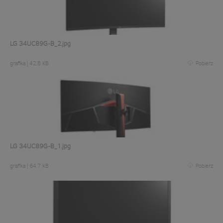
LG 34UC89G-B_2.jpg
grafika
|
42,8 KB
Pobierz
LG 34UC89G-B_1.jpg
grafika
|
64,7 KB
Pobierz