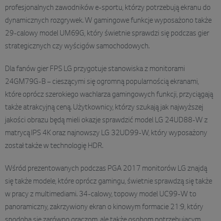
profesjonalnych zawodników e-sportu, którzy potrzebują ekranu do
dynamicznych rozgrywek. W gamingowe funkcje wyposażono także
29-calowy model UM69G, który świetnie sprawdzi się podczas gier
strategicznych czy wyścigów samochodowych.
Dla fanów gier FPS LG przygotuje stanowiska z monitorami
24GM79G-B – cieszącymi się ogromną popularnością ekranami,
które oprócz szerokiego wachlarza gamingowych funkcji, przyciągają
także atrakcyjną ceną. Użytkownicy, którzy szukają jak najwyższej
jakości obrazu będą mieli okazje sprawdzić model LG 24UD88-W z
matrycą IPS 4K oraz najnowszy LG 32UD99-W, który wyposażony
został także w technologię HDR.
Wśród prezentowanych podczas PGA 2017 monitorów LG znajdą
się także modele, które oprócz gamingu, świetnie sprawdzą się także
w pracy z multimediami. 34-calowy, topowy model UC99-W to
panoramiczny, zakrzywiony ekran o kinowym formacie 21:9, który
spodoba się zarówno graczom, ale także osobom potrzebującym