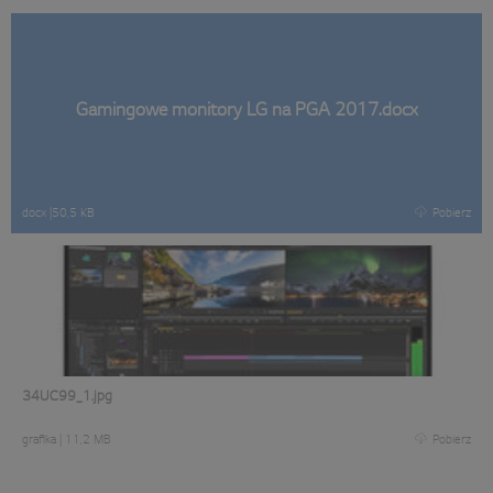
Gamingowe monitory LG na PGA 2017.docx
docx
|
50,5 KB
Pobierz
34UC99_1.jpg
grafika
|
11,2 MB
Pobierz