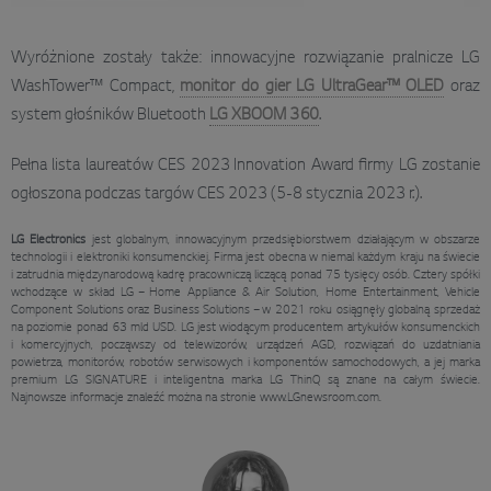
Wyróżnione zostały także: innowacyjne rozwiązanie pralnicze LG
WashTower™ Compact,
monitor do gier LG UltraGear™ OLED
oraz
system głośników Bluetooth
LG XBOOM 360
.
Pełna lista laureatów CES 2023 Innovation Award firmy LG zostanie
ogłoszona podczas targów CES 2023 (5-8 stycznia 2023 r.).
LG Electronics
jest globalnym, innowacyjnym przedsiębiorstwem działającym w obszarze
technologii i elektroniki konsumenckiej. Firma jest obecna w niemal każdym kraju na świecie
i zatrudnia międzynarodową kadrę pracowniczą liczącą ponad 75 tysięcy osób. Cztery spółki
wchodzące w skład LG – Home Appliance & Air Solution, Home Entertainment, Vehicle
Component Solutions oraz Business Solutions – w 2021 roku osiągnęły globalną sprzedaż
na poziomie ponad 63 mld USD. LG jest wiodącym producentem artykułów konsumenckich
i komercyjnych, począwszy od telewizorów, urządzeń AGD, rozwiązań do uzdatniania
powietrza, monitorów, robotów serwisowych i komponentów samochodowych, a jej marka
premium LG SIGNATURE i inteligentna marka LG ThinQ są znane na całym świecie.
Najnowsze informacje znaleźć można na stronie www.LGnewsroom.com.