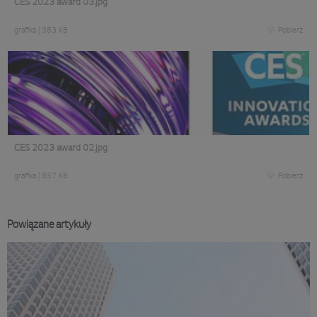
CES 2023 award 03.jpg
grafika
|
383 KB
Pobierz
CES 2023 award 02.jpg
grafika
|
857 KB
Pobierz
Powiązane artykuły