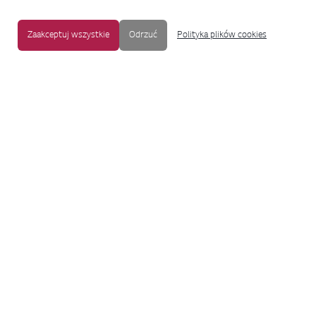
Zaakceptuj wszystkie
Odrzuć
Polityka plików cookies
MAPA STRONY
|
OCHRONA PRYWATNOŚCI
|
NOTKA PRAWNA
|
UŁATWIENIA DOSTĘPU
Copyright © 2009-2017 LG Electronics. Wszelkie prawa zastrzeżone.
To oficjalna strona główna firmy LG Electronics. Aby przejść do strony
korporacyjnej LG Corp lub stron innych spółek LG, proszę kliknąć