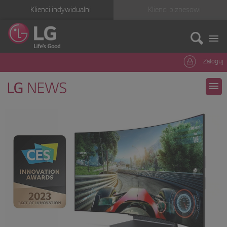
Klienci indywidualni
Klienci biznesowi
Zaloguj