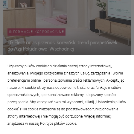
INFORMACJE KORPORACYJNE
LG Electronics przenosi koreański trend parapetówek
do Azji Południowo-Wschodniej
21 maja 2026
Używamy plików cookie do działania naszej strony internetowej,
Podsumowanie:
analizowania Twojego korzystania z naszych usług, zarządzania Twoimi
preferencjami online i personalizowania treści reklamowych. Akceptując
nasze pliki cookie, otrzymasz odpowiednie treści oraz funkcje mediów
społecznościowych, spersonalizowane reklamy i ulepszony sposób
przeglądania. Aby zarządzać swoimi wyborami, kliknij „Ustawienia plików
cookie”. Pliki cookie niezbędne są do podstawowego funkcjonowania
strony internetowej i nie mogą być odrzucone. Więcej informacji
znajdziesz w naszej Polityce plików cookie.