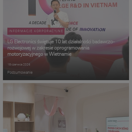
INFORMACJE KORPORACYJNE
LG Electronics świętuje 10 lat działalności badawczo-
rozwojowej w zakresie oprogramowania
motoryzacyjnego w Wietnamie
18 czerwca 2026
Podsumowanie