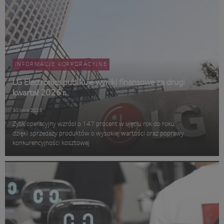
INFORMACJE KORPORACYJNE
LG Electronics publikuje wyniki finansowe za drugi
kwartał 2026 r.
30 lipca 2026
Zysk operacyjny wzrósł o 147 procent w ujęciu rok do roku
dzięki sprzedaży produktów o wysokiej wartości oraz poprawy
konkurencyjności kosztowej