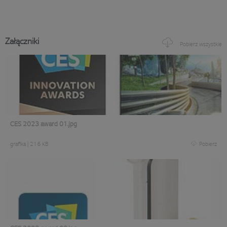
Załączniki
Pobierz wszystkie
CES 2023 award 01.jpg
grafika
|
216 KB
Pobierz