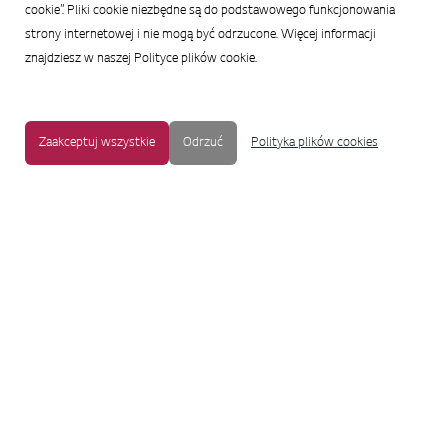
cookie”. Pliki cookie niezbędne są do podstawowego funkcjonowania
strony internetowej i nie mogą być odrzucone. Więcej informacji
znajdziesz w naszej Polityce plików cookie.
Zaakceptuj wszystkie
Odrzuć
Polityka plików cookies
MAPA STRONY
|
OCHRONA PRYWATNOŚCI
|
NOTKA PRAWNA
|
UŁATWIENIA DOSTĘPU
Copyright © 2009-2017 LG Electronics. Wszelkie prawa zastrzeżone.
To oficjalna strona główna firmy LG Electronics. Aby przejść do strony