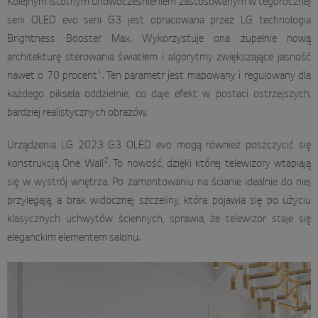
Kolejnym istotnym unowocześnieniem zastosowanym w tegorocznej
serii OLED evo serii G3 jest opracowana przez LG technologia
Brightness Booster Max. Wykorzystuje ona zupełnie nową
architekturę sterowania światłem i algorytmy zwiększające jasność
1
nawet o 70 procent
. Ten parametr jest mapowany i regulowany dla
każdego piksela oddzielnie, co daje efekt w postaci ostrzejszych,
bardziej realistycznych obrazów.
Urządzenia LG 2023 G3 OLED evo mogą również poszczycić się
2
konstrukcją One Wall
. To nowość, dzięki której telewizory wtapiają
się w wystrój wnętrza. Po zamontowaniu na ścianie idealnie do niej
przylegają, a brak widocznej szczeliny, która pojawia się po użyciu
klasycznych uchwytów ściennych, sprawia, że telewizor staje się
eleganckim elementem salonu.