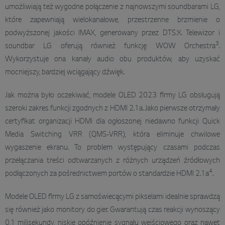
umożliwiają też wygodne połączenie z najnowszymi soundbarami LG,
które zapewniają wielokanałowe, przestrzenne brzmienie o
podwyższonej jakości IMAX, generowany przez DTS:X. Telewizor i
3
soundbar LG oferują również funkcję WOW Orchestra
.
Wykorzystuje ona kanały audio obu produktów, aby uzyskać
mocniejszy, bardziej wciągający dźwięk.
Jak można było oczekiwać, modele OLED 2023 firmy LG obsługują
szeroki zakres funkcji zgodnych z HDMI 2.1a. Jako pierwsze otrzymały
certyfikat organizacji HDMI dla ogłoszonej niedawno funkcji Quick
Media Switching VRR (QMS-VRR), która eliminuje chwilowe
wygaszenie ekranu. To problem występujący czasami podczas
przełączania treści odtwarzanych z różnych urządzeń źródłowych
4
podłączonych za pośrednictwem portów o standardzie HDMI 2.1a
.
Modele OLED firmy LG z samoświecącymi pikselami idealnie sprawdzą
się również jako monitory do gier. Gwarantują czas reakcji wynoszący
0,1 milisekundy, niskie opóźnienie sygnału wejściowego oraz nawet