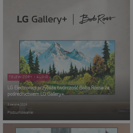
TELEWIZORY I AUDIO
LG Electronics przybliża twórczość Boba Rossa za
pośrednictwem LG Gallery+
3 sierpnia 2026
Podsumowanie: