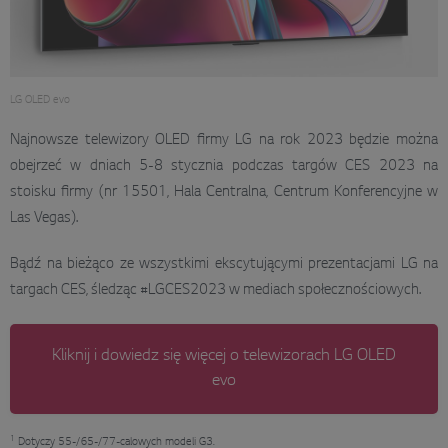
LG OLED evo
Najnowsze telewizory OLED firmy LG na rok 2023 będzie można
obejrzeć w dniach 5-8 stycznia podczas targów CES 2023 na
stoisku firmy (nr 15501, Hala Centralna, Centrum Konferencyjne w
Las Vegas).
Bądź na bieżąco ze wszystkimi ekscytującymi prezentacjami LG na
targach CES, śledząc #LGCES2023 w mediach społecznościowych.
Kliknij i dowiedz się więcej o telewizorach LG OLED
evo
1
Dotyczy 55-/65-/77-calowych modeli G3.