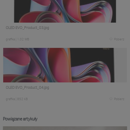
OLED EVO_Product_03.jpg
grafika
|
1,02 MB
Pobierz
OLED EVO_Product_04.jpg
grafika
|
852 KB
Pobierz
Powiązane artykuły