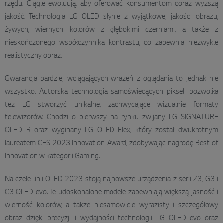
rzędu. Ciągle ewoluują, aby oferować konsumentom coraz wyższą
jakość. Technologia LG OLED słynie z wyjątkowej jakości obrazu,
żywych, wiernych kolorów z głębokimi czerniami, a także z
nieskończonego współczynnika kontrastu, co zapewnia niezwykle
realistyczny obraz.
Gwarancja bardziej wciągających wrażeń z oglądania to jednak nie
wszystko. Autorska technologia samoświecących pikseli pozwoliła
też LG stworzyć unikalne, zachwycające wizualnie formaty
telewizorów. Chodzi o pierwszy na rynku zwijany LG SIGNATURE
OLED R oraz wyginany LG OLED Flex, który został dwukrotnym
laureatem CES 2023 Innovation Award, zdobywając nagrodę Best of
Innovation w kategorii Gaming.
Na czele linii OLED 2023 stoją najnowsze urządzenia z serii Z3, G3 i
C3 OLED evo. Te udoskonalone modele zapewniają większą jasność i
wierność kolorów, a także niesamowicie wyrazisty i szczegółowy
obraz dzięki precyzji i wydajności technologii LG OLED evo oraz