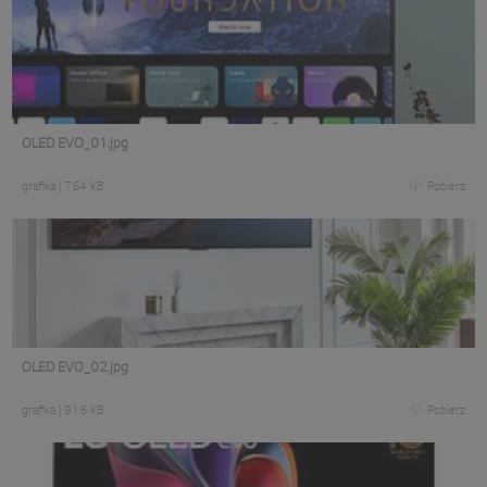
OLED EVO_01.jpg
grafika
|
764 KB
Pobierz
OLED EVO_02.jpg
grafika
|
916 KB
Pobierz