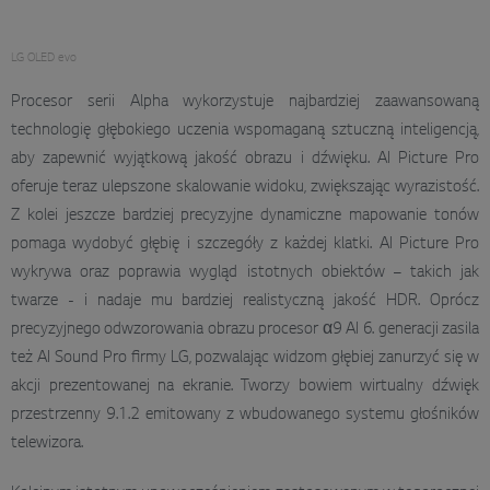
LG OLED evo
Procesor serii Alpha wykorzystuje najbardziej zaawansowaną
technologię głębokiego uczenia wspomaganą sztuczną inteligencją,
aby zapewnić wyjątkową jakość obrazu i dźwięku. AI Picture Pro
oferuje teraz ulepszone skalowanie widoku, zwiększając wyrazistość.
Z kolei jeszcze bardziej precyzyjne dynamiczne mapowanie tonów
pomaga wydobyć głębię i szczegóły z każdej klatki. AI Picture Pro
wykrywa oraz poprawia wygląd istotnych obiektów – takich jak
twarze - i nadaje mu bardziej realistyczną jakość HDR. Oprócz
precyzyjnego odwzorowania obrazu procesor α9 AI 6. generacji zasila
też AI Sound Pro firmy LG, pozwalając widzom głębiej zanurzyć się w
akcji prezentowanej na ekranie. Tworzy bowiem wirtualny dźwięk
przestrzenny 9.1.2 emitowany z wbudowanego systemu głośników
telewizora.