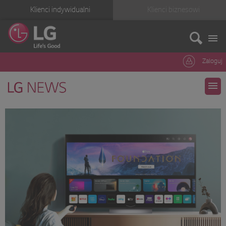
Klienci indywidualni
Klienci biznesowi
Zaloguj