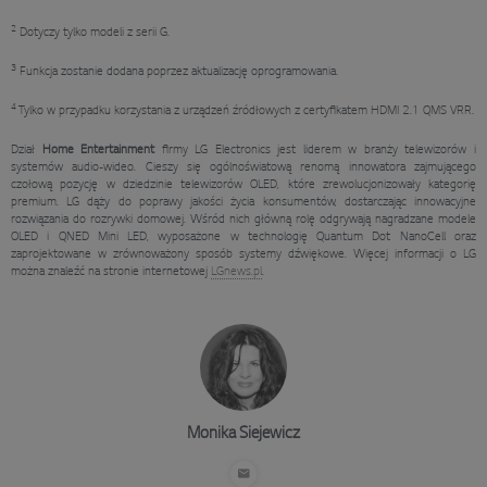
2
Dotyczy tylko modeli z serii G.
3
Funkcja zostanie dodana poprzez aktualizację oprogramowania.
4
Tylko w przypadku korzystania z urządzeń źródłowych z certyfikatem HDMI 2.1 QMS VRR.
Dział
Home Entertainment
firmy LG Electronics jest liderem w branży telewizorów i
systemów audio-wideo. Cieszy się ogólnoświatową renomą innowatora zajmującego
czołową pozycję w dziedzinie telewizorów OLED, które zrewolucjonizowały kategorię
premium. LG dąży do poprawy jakości życia konsumentów, dostarczając innowacyjne
rozwiązania do rozrywki domowej. Wśród nich główną rolę odgrywają nagradzane modele
OLED i QNED Mini LED, wyposażone w technologię Quantum Dot NanoCell oraz
zaprojektowane w zrównoważony sposób systemy dźwiękowe. Więcej informacji o LG
można znaleźć na stronie internetowej
LGnews.pl
.
Monika Siejewicz