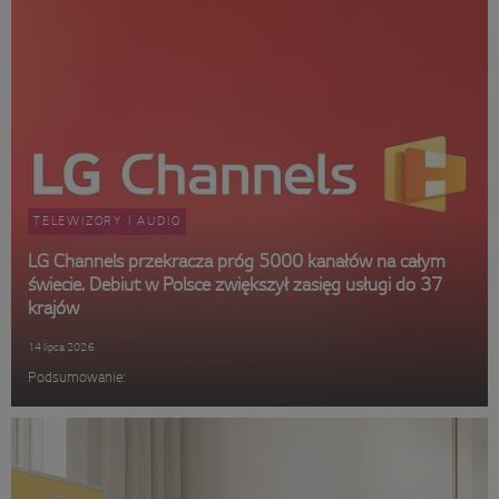
TELEWIZORY I AUDIO
LG Channels przekracza próg 5000 kanałów na całym
świecie. Debiut w Polsce zwiększył zasięg usługi do 37
krajów
14 lipca 2026
Podsumowanie: