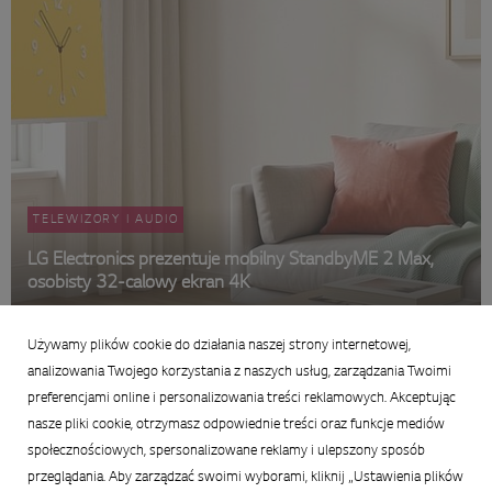
TELEWIZORY I AUDIO
LG Electronics prezentuje mobilny StandbyME 2 Max,
osobisty 32-calowy ekran 4K
29 czerwca 2026
Używamy plików cookie do działania naszej strony internetowej,
Podsumowanie
analizowania Twojego korzystania z naszych usług, zarządzania Twoimi
preferencjami online i personalizowania treści reklamowych. Akceptując
nasze pliki cookie, otrzymasz odpowiednie treści oraz funkcje mediów
społecznościowych, spersonalizowane reklamy i ulepszony sposób
przeglądania. Aby zarządzać swoimi wyborami, kliknij „Ustawienia plików