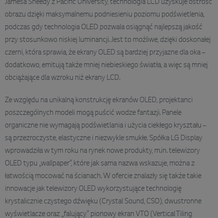
Jamesa Sheedy z Pacific University, technologia LCD uzyskuje ostrość
obrazu dzięki maksymalnemu podniesieniu poziomu podświetlenia,
podczas gdy technologia OLED pozwala osiągnąć najlepszą jakość
przy stosunkowo niskiej luminancji. Jest to możliwe, dzięki doskonałej
czerni, która sprawia, że ekrany OLED są bardziej przyjazne dla oka –
dodatkowo, emitują także mniej niebieskiego światła, a więc są mniej
obciążające dla wzroku niż ekrany LCD.
Ze względu na unikalną konstrukcję ekranów OLED, projektanci
poszczególnych modeli mogą puścić wodze fantazji. Panele
organiczne nie wymagają podświetlania i użycia ciekłego kryształu –
są przezroczyste, elastyczne i niezwykle smukłe. Spółka LG Display
wprowadziła w tym roku na rynek nowe produkty, m.in. telewizory
OLED typu „wallpaper”, które jak sama nazwa wskazuje, można z
łatwością mocować na ścianach. W ofercie znalazły się także takie
innowacje jak telewizory OLED wykorzystujące technologię
krystalicznie czystego dźwięku (Crystal Sound, CSO), dwustronne
wyświetlacze oraz „falujący” pionowy ekran VTO (Vertical Tiling