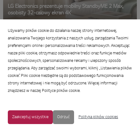
LG Electronics prezentuje mobilny StandbyME 2 Max,
osobisty 32-calowy ekran 4K
29 czerwca 2026
Używamy plików cookie do działania naszej strony internetowej,
Podsumowanie
analizowania Twojego korzystania z naszych usług, zarządzania Twoimi
preferencjami online i personalizowania treści reklamowych. Akceptując
nasze pliki cookie, otrzymasz odpowiednie treści oraz funkcje mediów
społecznościowych, spersonalizowane reklamy i ulepszony sposób
przeglądania. Aby zarządzać swoimi wyborami, kliknij „Ustawienia plików
cookie”. Pliki cookie niezbędne są do podstawowego funkcjonowania
strony internetowej i nie mogą być odrzucone. Więcej informacji
znajdziesz w naszej Polityce plików cookie.
Zaakceptuj wszystkie
Odrzuć
Polityka plików cookies