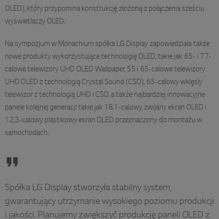
OLED), który przypomina konstrukcję złożoną z połączenia sześciu
wyświetlaczy OLED.
Na sympozjum w Monachium spółka LG Display zapowiedziała także
nowe produkty wykorzystujące technologię OLED, takie jak 65- i 77-
calowe telewizory UHD OLED Wallpaper, 55 i 65-calowe telewizory
UHD OLED z technologią Crystal Sound (CSO), 65-calowy wklęsły
telewizor z technologią UHD i CSO, a także najbardziej innowacyjne
panele kolejnej generacji takie jak 18,1-calowy, zwijany ekran OLED i
12,3-calowy plastikowy ekran OLED przeznaczony do montażu w
samochodach.
Spółka LG Display stworzyła stabilny system,
gwarantujący utrzymanie wysokiego poziomu produkcji
i jakości. Planujemy zwiększyć produkcję paneli OLED z