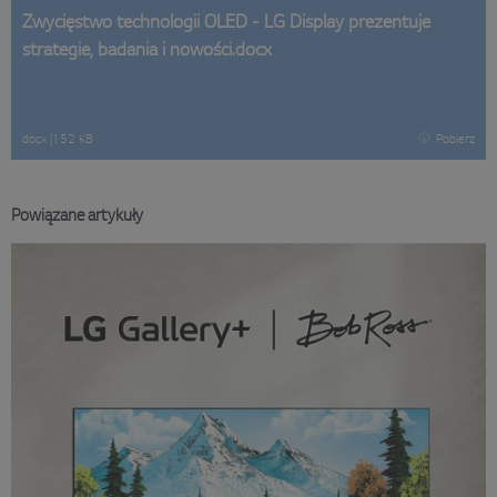
Zwycięstwo technologii OLED - LG Display prezentuje
strategie, badania i nowości.docx
docx
|
152 KB
Pobierz
Powiązane artykuły