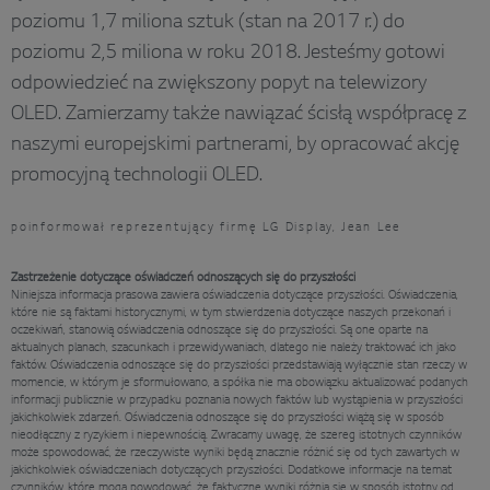
poziomu 1,7 miliona sztuk (stan na 2017 r.) do
poziomu 2,5 miliona w roku 2018. Jesteśmy gotowi
odpowiedzieć na zwiększony popyt na telewizory
OLED. Zamierzamy także nawiązać ścisłą współpracę z
naszymi europejskimi partnerami, by opracować akcję
promocyjną technologii OLED.
poinformował reprezentujący firmę LG Display, Jean Lee
Zastrzeżenie dotyczące oświadczeń odnoszących się do przyszłości
Niniejsza informacja prasowa zawiera oświadczenia dotyczące przyszłości. Oświadczenia,
które nie są faktami historycznymi, w tym stwierdzenia dotyczące naszych przekonań i
oczekiwań, stanowią oświadczenia odnoszące się do przyszłości. Są one oparte na
aktualnych planach, szacunkach i przewidywaniach, dlatego nie należy traktować ich jako
faktów. Oświadczenia odnoszące się do przyszłości przedstawiają wyłącznie stan rzeczy w
momencie, w którym je sformułowano, a spółka nie ma obowiązku aktualizować podanych
informacji publicznie w przypadku poznania nowych faktów lub wystąpienia w przyszłości
jakichkolwiek zdarzeń. Oświadczenia odnoszące się do przyszłości wiążą się w sposób
nieodłączny z ryzykiem i niepewnością. Zwracamy uwagę, że szereg istotnych czynników
może spowodować, że rzeczywiste wyniki będą znacznie różnić się od tych zawartych w
jakichkolwiek oświadczeniach dotyczących przyszłości. Dodatkowe informacje na temat
czynników, które mogą powodować, że faktyczne wyniki różnią się w sposób istotny od