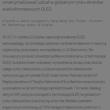
zmaksymalizować udział w globalnym rynku ekranów
wielkoformatowych OLED
przyznał w swoim wystąpieniu Sang-Deog Yeo, Prezes i Dyrektor
ds. Marketingu spółki LG Display
W 2013 r. spółka LG Display zapoczątkowała erę OLED,
wprowadzając do sprzedaży pierwszy na świecie telewizor z matrycą
organiczną, opracowany we współpracy z LG Electronics. Ten
innowacyjny produkt utwierdził spółkę w przekonaniu, iż technologia
OLED na dobre zmieni standardy wyświetlania obrazu oraz oblicze
całego rynku telewizorów. Liczba producentów telewizorów
wykorzystujących panele OLED stale rośnie. Podczas ostatnich
Międzynarodowych Targów Elektroniki IFA w Berlinie swoje produkty
wyposażone w tę technologię zaprezentowało 13 marek. Według
danych GfK, pozycja rozwiązań z technologią OLED na globalnym
rynku telewizorów znacznie się umocniła. Modele z panelem
organicznym stanowią już 74% kategorii telewizorów premium z