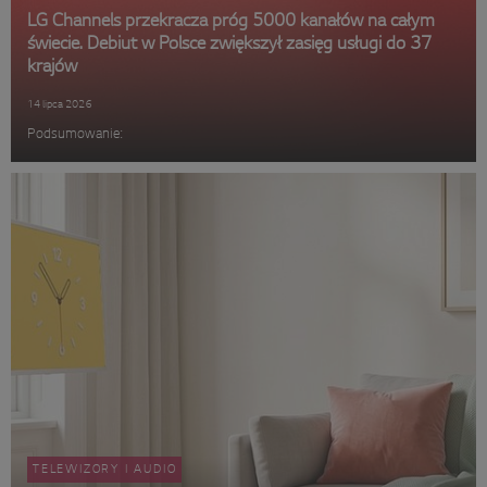
LG Channels przekracza próg 5000 kanałów na całym
świecie. Debiut w Polsce zwiększył zasięg usługi do 37
krajów
14 lipca 2026
Podsumowanie:
TELEWIZORY I AUDIO