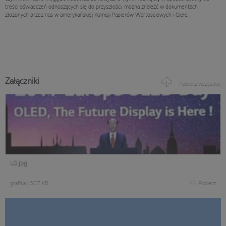
treści oświadczeń odnoszących się do przyszłości, można znaleźć w dokumentach
złożonych przez nas w amerykańskiej Komisji Papierów Wartościowych i Giełd.
Załączniki
Pobierz wszystkie
LG.jpg
grafika
|
507 KB
Pobierz