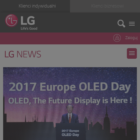
Klienci indywidualni
Klienci biznesowi
Zaloguj