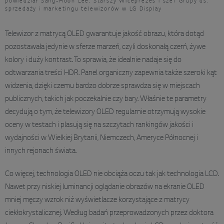
powiedział Sang-Hoon Lee, Starszy Wiceprezes i szef Grupy ds.
sprzedaży i marketingu telewizorów w LG Display
Telewizor z matrycą OLED gwarantuje jakość obrazu, która dotąd
pozostawała jedynie w sferze marzeń, czyli doskonałą czerń, żywe
kolory i duży kontrast. To sprawia, że idealnie nadaje się do
odtwarzania treści HDR. Panel organiczny zapewnia także szeroki kąt
widzenia, dzięki czemu bardzo dobrze sprawdza się w miejscach
publicznych, takich jak poczekalnie czy bary. Właśnie te parametry
decydują o tym, że telewizory OLED regularnie otrzymują wysokie
oceny w testach i plasują się na szczytach rankingów jakości i
wydajności w Wielkiej Brytanii, Niemczech, Ameryce Północnej i
innych rejonach świata.
Co więcej, technologia OLED nie obciąża oczu tak jak technologia LCD.
Nawet przy niskiej luminancji oglądanie obrazów na ekranie OLED
mniej męczy wzrok niż wyświetlacze korzystające z matrycy
ciekłokrystalicznej. Według badań przeprowadzonych przez doktora