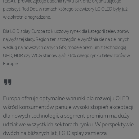
(EISA), prowadzącego badania rynku GfK oraz organizującego
plebiscyt Red Dot, w ramach którego telewizory LG OLED były już
wielokrotnie nagradzane.
Dla LG Display Europa to kluczowy rynek dla kategorii telewizorów
najwyższej klasy. Region ten szczególnie wyróżnia się na tle innych -
według najnowszych danych GfK, modele premium z technologią
UHD, HDR czy WCG stanowią aż 76% całego rynku telewizorów w
Europie.
Europa oferuje optymalne warunki dla rozwoju OLED –
wśród konsumentów panuje wysoki stopień akceptacji
dla nowych technologii, a segment premium ma duży
udział we wszystkich sektorach rynku. W perspektywie
dwóch najbliższych lat, LG Display zamierza