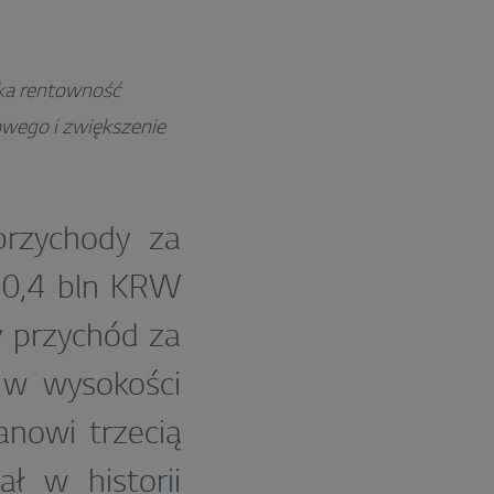
oka rentowność
sowego i zwiększenie
 przychody za
20,4 bln KRW
y przychód za
 w wysokości
nowi trzecią
ł w historii