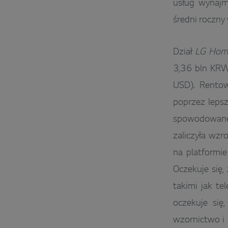
usług wynajmu
średni roczny
Dział
LG Home
3,36 bln KRW
USD). Rentow
poprzez leps
spowodowaneg
zaliczyła wzr
na platformi
Oczekuje się
takimi jak te
oczekuje się
wzornictwo i 