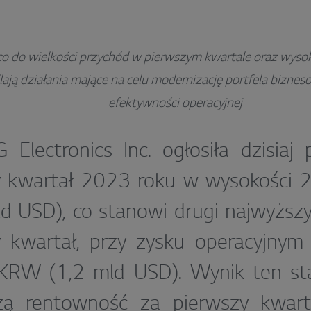
co do wielkości przychód w pierwszym kwartale oraz wys
lają działania mające na celu modernizację portfela bizne
efektywności operacyjnej
 Electronics Inc. ogłosiła dzisiaj
y kwartał 2023 roku w wysokości 
d USD), co stanowi drugi najwyższ
y kwartał, przy zysku operacyjnym
 KRW (1,2 mld USD). Wynik ten sta
zą rentowność za pierwszy kwarta