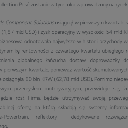
llection Posé zostanie w tym roku wprowadzony na rynek
cle Component Solutions
osiągnął w pierwszym kwartale 
 (1,87 mld USD) i zysk operacyjny w wysokości 54 mld 
 biznesowa odnotowała najwyższe w historii przychody w
ynamikę rentowności z czwartego kwartału ubiegłego rok
nienia globalnego łańcucha dostaw doprowadziły d
w pierwszym kwartale, ponieważ wartość skumulowanych
osiągnęła 80 bln KRW (62,78 mld USD). Pomimo niepewn
owym przemysłem motoryzacyjnym, przewiduje się, ż
będzie rósł. Firma będzie utrzymywać swoją przewa
abilnej oferty, na którą składają się systemy inform
e-Powertrain, reflektory i dedykowane rozwiąza
ego.