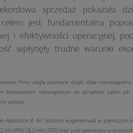
Rekordowa sprzedaż pokazała dzia
 celem jest fundamentalna popra
wej i efektywności operacyjnej, p
ość wpłynęły trudne warunki ek
.
nesowa firmy uległa poprawie dzięki stale rozwijającem
m biznesowym niezwiązanym ze sprzętem, takim jak tre
zny wzrost.
 Appliance & Air Solution
wygenerował w pierwszym k
2 bln KRW (6,3 mld USD) oraz zysk operacyjny w wysokoś