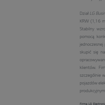
Dział
LG Busin
KRW (1,16 ml
Stabilny wz
pomocą konk
jednoczesnej 
skupić się n
opracowywani
klientów. Fi
szczególnie w
pojazdów elek
produkcyjnymi
Firma LG Electroni