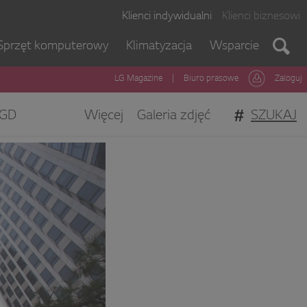
Klienci indywidualni
Klienci biznesowi
Sprzęt komputerowy
Klimatyzacja
Wsparcie
LG Magazine
|
Biuro prasowe
Zaloguj
#
SZUKAJ
GD
Więcej
Galeria zdjęć
gi Klienta