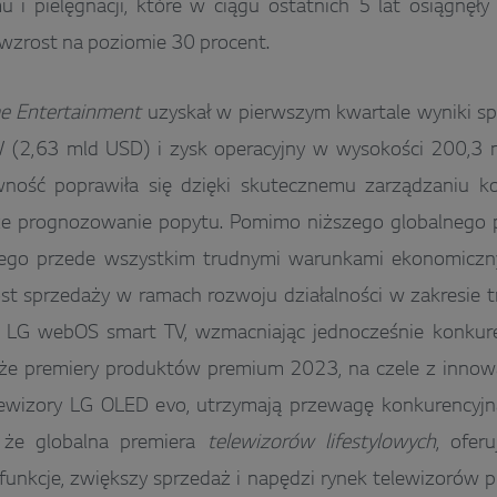
 i pielęgnacji, które w ciągu ostatnich 5 lat osiągnęł
 wzrost na poziomie 30 procent.
 Entertainment
uzyskał w pierwszym kwartale wyniki s
 (2,63 mld USD) i zysk operacyjny w wysokości 200,3
ność poprawiła się dzięki skutecznemu zarządzaniu ko
ze prognozowanie popytu. Pomimo niższego globalnego p
o przede wszystkim trudnymi warunkami ekonomiczny
ost sprzedaży w ramach rozwoju działalności w zakresie tr
e LG webOS smart TV, wzmacniając jednocześnie konkure
, że premiery produktów premium 2023, na czele z innow
lewizory LG OLED evo, utrzymają przewagę konkurencyjną
, że globalna premiera
telewizorów lifestylowych
, ofer
funkcje, zwiększy sprzedaż i napędzi rynek telewizorów 