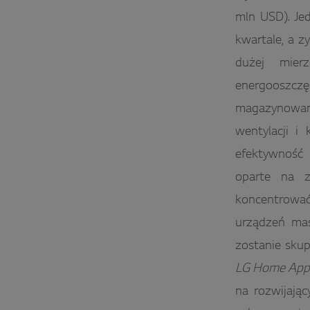
mln USD). Je
kwartale, a z
dużej mier
energooszcz
magazynowan
wentylacji i
efektywność 
oparte na z
koncentrować 
urządzeń mas
zostanie skup
LG Home Appl
na rozwijają