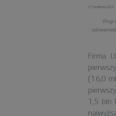
27 kwietnia 2023
Drugi 
odzwiercied
Firma LG
pierwsz
(16,0 ml
pierwsz
1,5 bln
najwyżs