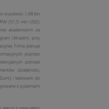
o wysokości 1,48 bln
KRW (51,5 mln USD).
nie akademickim za
am Ultraslim, przy
cyjnej. Firma planuje
formacyjnych poprzez
tencjalnych potrzeb
entów działalności,
Gumi) i ładowarki do
tegrowane z systemami
wej, obecnym w prawie każdym