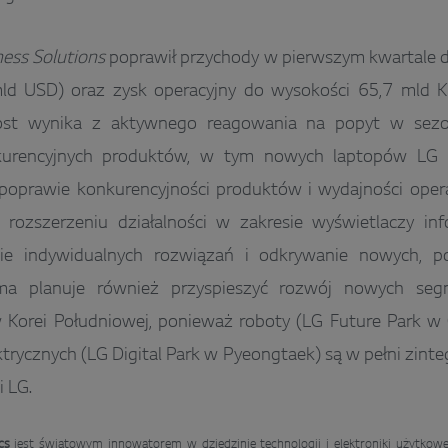
ess Solutions
poprawił przychody w pierwszym kwartale d
d USD) oraz zysk operacyjny do wysokości 65,7 mld 
rost wynika z aktywnego reagowania na popyt w sezo
urencyjnych produktów, w tym nowych laptopów LG gr
poprawie konkurencyjności produktów i wydajności opera
a rozszerzeniu działalności w zakresie wyświetlaczy in
e indywidualnych rozwiązań i odkrywanie nowych, po
rma planuje również przyspieszyć rozwój nowych segm
 Korei Południowej, ponieważ roboty (LG Future Park w 
trycznych (LG Digital Park w Pyeongtaek) są w pełni zin
 LG.
cs
jest światowym innowatorem w dziedzinie technologii i elektroniki użytko