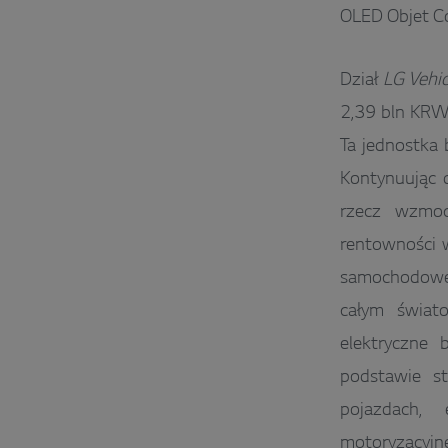
OLED Objet Co
Dział
LG Vehi
2,39 bln KRW
Ta jednostka
Kontynuując d
rzecz wzmoc
rentowności 
samochodowe 
całym świat
elektryczne 
podstawie st
pojazdach, 
motoryzacyjn