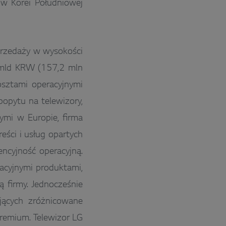
y w Korei Południowej
przedaży w wysokości
 mld KRW (157,2 mln
sztami operacyjnymi
opytu na telewizory,
mi w Europie, firma
eści i usług opartych
ncyjność operacyjną.
acyjnymi produktami,
 firmy. Jednocześnie
ujących zróżnicowane
premium. Telewizor LG