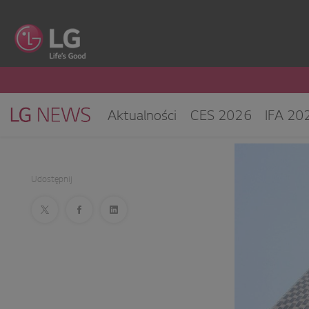
Aktualności
CES 2026
IFA 20
Klimatyzacja i pompy ciepła
Sprz
CES 2025
Udostępnij