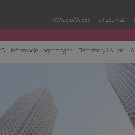
TV/Audio/Wideo
Sprzęt AGD
25
Informacje korporacyjne
Telewizory i Audio
A
ęt IT
ESG/CSR
Kontakt dla mediów
Biuro Obsłu