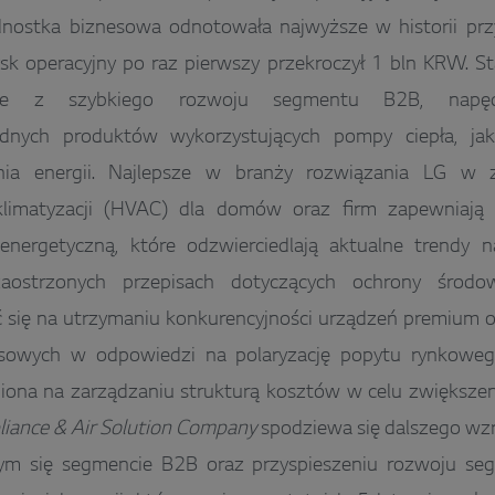
dnostka biznesowa odnotowała najwyższe w historii pr
ysk operacyjny po raz pierwszy przekroczył 1 bln KRW. S
ze z szybkiego rozwoju segmentu B2B, napęd
ędnych produktów wykorzystujących pompy ciepła, ja
ia energii. Najlepsze w branży rozwiązania LG w za
 klimatyzacji (HVAC) dla domów oraz firm zapewniają
energetyczną, które odzwierciedlają aktualne trendy 
aostrzonych przepisach dotyczących ochrony środow
się na utrzymaniu konkurencyjności urządzeń premium or
owych w odpowiedzi na polaryzację popytu rynkoweg
iona na zarządzaniu strukturą kosztów w celu zwiększen
iance & Air Solution Company
spodziewa się dalszego wzr
cym się segmencie B2B oraz przyspieszeniu rozwoju se