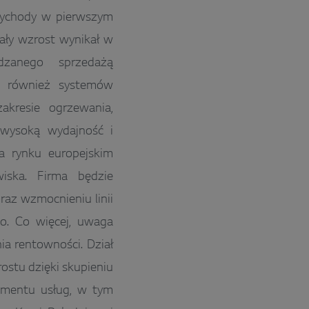
zychody w pierwszym
tały wzrost wynikał w
zanego sprzedażą
k również systemów
kresie ogrzewania,
 wysoką wydajność i
na rynku europejskim
iska. Firma będzie
az wzmocnieniu linii
o. Co więcej, uwaga
ia rentowności. Dział
ostu dzięki skupieniu
gmentu usług, w tym