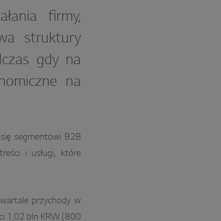
łania firmy,
wa struktury
odczas gdy na
onomiczne na
u się segmentowi B2B
ści i usługi, które
wartale przychody w
ci 1,02 bln KRW (800