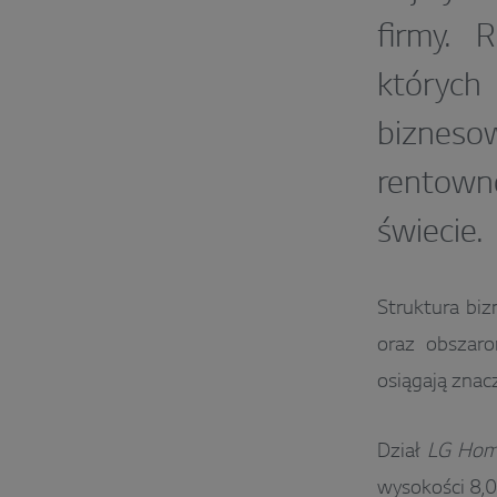
firmy. 
których
bizneso
rentown
świecie
Struktura biz
oraz obszaro
osiągają znac
Dział
LG Home
wysokości 8,0