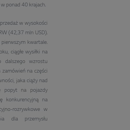
 w ponad 40 krajach.
sprzedaż w wysokości
KRW (42,37 mln USD).
 pierwszym kwartale.
u, ciągłe wysiłki na
o dalszego wzrostu
 zamówień na części
ości, jaka ciąży nad
e popyt na pojazdy
gę konkurencyjną na
acyjno-rozrywkowe w
nia dla przemysłu