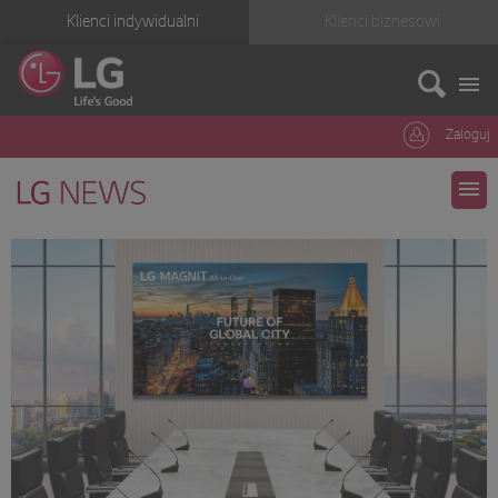
Klienci indywidualni
Klienci biznesowi
Zaloguj