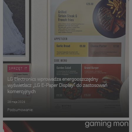
SPRZĘT IT
LG Electronics wprowadza energooszczędny
wyświetlacz „LG E-Paper Display” do zastosowań
komercyjnych
28 maja 2026
Podsumowanie: