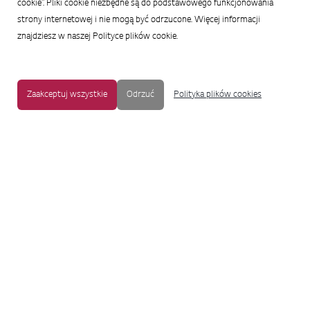
cookie”. Pliki cookie niezbędne są do podstawowego funkcjonowania
strony internetowej i nie mogą być odrzucone. Więcej informacji
znajdziesz w naszej Polityce plików cookie.
Zaakceptuj wszystkie
Odrzuć
Polityka plików cookies
MAPA STRONY
|
OCHRONA PRYWATNOŚCI
|
NOTKA PRAWNA
|
UŁATWIENIA DOSTĘPU
Copyright © 2009-2017 LG Electronics. Wszelkie prawa zastrzeżone.
To oficjalna strona główna firmy LG Electronics. Aby przejść do strony
korporacyjnej LG Corp lub stron innych spółek LG, proszę kliknąć