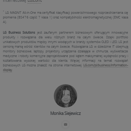
internetowej
LG.com
.
*
LG MAGNIT All-in-One ma certyfikat klasyfikacji powierzchniowego rozprzestrzeniania się
płomienia (BS476 część 7 klasa 1) oraz kompatybilności elektromagnetycznej (EMC klasa
A).
LG Business Solutions
jest zaufanym partnerem biznesowym oferującym innowacyjne
produkty i rozwiązania dla wielu różnych branż na całym świecie. Dzięki portfolio
unikatowych produktów, między innymi wiodących w branży systemów OLED i LED, LG jest
cenioną marką wśród klientów na całym świecie. Rozwiązania LG w dziedzinie IT obejmują
monitory biznesowe, laptopy, projektory, urządzenia działające w chmurze, wyświetlacze
medyczne i roboty komercyjne zaprojektowane pod kątem maksymalnej wydajności pracy i
kształtowania wysokiej wartości dla klienta. Więcej informacji na temat rozwiązań
biznesowych LG można znaleźć na stronie internetowej
LG.com/pl/business/information-
display
.
Monika Siejewicz