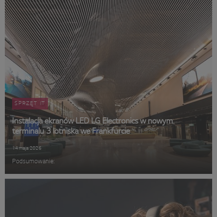
SPRZĘT IT
Instalacja ekranów LED LG Electronics w nowym
terminalu 3 lotniska we Frankfurcie
14 maja 2026
Podsumowanie: