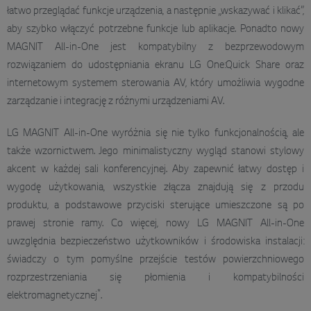
łatwo przeglądać funkcje urządzenia, a następnie „wskazywać i klikać”,
aby szybko włączyć potrzebne funkcje lub aplikacje. Ponadto nowy
MAGNIT All-in-One jest kompatybilny z bezprzewodowym
rozwiązaniem do udostępniania ekranu LG One:Quick Share oraz
internetowym systemem sterowania AV, który umożliwia wygodne
zarządzanie i integrację z różnymi urządzeniami AV.
LG MAGNIT All-in-One wyróżnia się nie tylko funkcjonalnością, ale
także wzornictwem. Jego minimalistyczny wygląd stanowi stylowy
akcent w każdej sali konferencyjnej. Aby zapewnić łatwy dostęp i
wygodę użytkowania, wszystkie złącza znajdują się z przodu
produktu, a podstawowe przyciski sterujące umieszczone są po
prawej stronie ramy. Co więcej, nowy LG MAGNIT All-in-One
uwzględnia bezpieczeństwo użytkowników i środowiska instalacji:
świadczy o tym pomyślne przejście testów powierzchniowego
rozprzestrzeniania się płomienia i kompatybilności
*
elektromagnetycznej
.