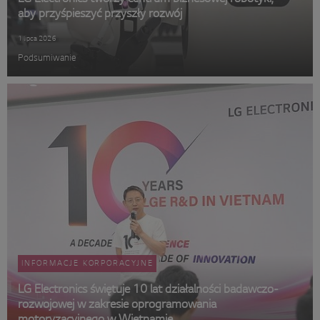
aby przyśpieszyć przyszły rozwój
1 lipca 2026
Podsumiwanie
INFORMACJE KORPORACYJNE
LG Electronics świętuje 10 lat działalności badawczo-
rozwojowej w zakresie oprogramowania