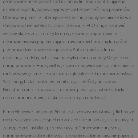
generowane przez ponad 100 milionów linii kodu kontrolującego
działanie pojazdu, zapewniając większe bezpieczeństwo pasażerów.
Oferowane przez LG interfejsy elektryczne, moduły bezpieczeństwa i
sterowania telematyką TCU oraz sterowniki ECU mogą stanowić
zestaw skutecznych narzędzi do wykrywania i raportowania
nieprawidłowości poprzedzających awarię mechaniczną lub próbę
przeprowadzenia hakerskiego ataku. Auto na bieżąco lub w
określonych odstępach czasu przesyła dane do analizy. Dzięki temu
oprogramowanie Honeywell wykrywa nieprawidłowości i zabezpiecza
ruch w wewnętrznej sieci pojazdu, a globalne centra bezpieczeństwa
SOC mogą badać problemy, monitorując całe floty pojazdów.
Nieustanna analiza pozwala zrozumieć przyczyny usterek, dzięki
czemu producent wie, jak skutecznie im przeciwdziałać.
Firma Honeywell od ponad 60 lat jest czołowym dostawcą dla branży
motoryzacyjnej oraz ekspertem w dziedzinie automatyki kluczowych
zabezpieczeń instalacji przemysłowych. Opracowane przez nią
oprogramowanie dla motoryzacji pozwala na diagnozowanie pojazdu