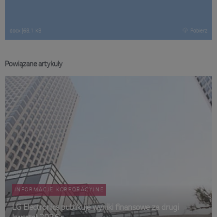
docx
|
68,1 KB
Pobierz
Powiązane artykuły
INFORMACJE KORPORACYJNE
LG Electronics publikuje wyniki finansowe za drugi