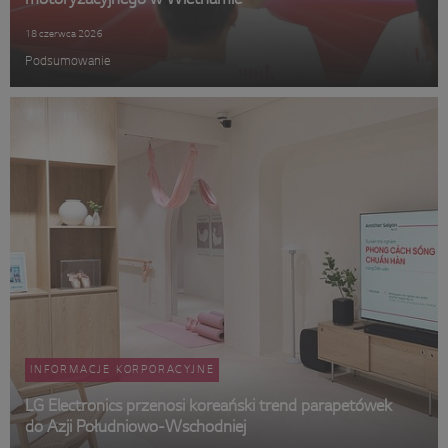
motoryzacyjnego w Wietnamie
18 czerwca 2026
Podsumowanie
INFORMACJE KORPORACYJNE
LG Electronics przenosi koreański trend parapetówek
do Azji Południowo-Wschodniej