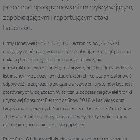
prace nad oprogramowaniem wykrywającym,
zapobiegającym i raportującym ataki
hakerskie.
Firmy Honeywell (NYSE: HON) i LG Electronics Inc. (KSE: KRX)
nawiązały współpracę, w ramach której planują rozpocząć prace nad
unikalną technologią oprogramowania i rozwiązania
infrastrukturalnego dla branży motoryzacyjnej. Obie firmy podpisały
list intencyjny z założeniami działań, których realizacja ma stanowić
odpowiedź na zagrożenia związane z rozwojem systemów łączności
stosowanych w pojazdach. W styczniu, podczas targów elektroniki
użytkowej Consumer Electronics Show 2018 w Las Vegas oraz
targów motoryzacyjnych North American International Auto Show
2018 w Detroit, obie firmy zaprezentowały efekty swoich prac w
dziedzinie cyberbezpieczeństwa pojazdów.
Prace firm LG i Honeywell skupiają się na stworzeniu rozwiązania,