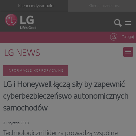
Klienci indywidualni
Klienci biznesowi
Zaloguj
INFORMACJE KORPORACYJNE
LG i Honeywell łączą siły by zapewnić
cyberbezbieczeńswo autonomicznych
samochodów
31 stycznia 2018
Technologiczni liderzy prowadzą wspólne