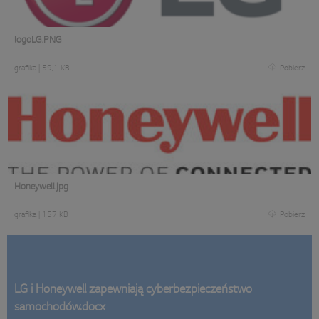
logoLG.PNG
grafika
|
59,1 KB
Pobierz
Honeywell.jpg
grafika
|
157 KB
Pobierz
LG i Honeywell zapewniają cyberbezpieczeństwo
samochodów.docx