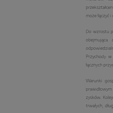
przekształcen
może łączyć i
Do wzrostu p
obejmująca 
odpowiedzialn
Przychody w 
łącznych prz
Warunki gos
prawidłowym 
zysków. Kolej
trwałych, dłu