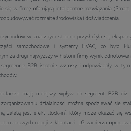
ie się w firmę oferującą inteligentne rozwiązania (Smart L
 rozbudowywać rozmaite środowiska i doświadczenia.
rzychodów w znacznym stopniu przysłużyła się ekspans
części samochodowe i systemy HVAC, co było klu
ym za drugi najwyższy w historii firmy wynik odnotowan
segmencie B2B istotnie wzrosły i odpowiadały w ty
ychodów.
podarcze mają mniejszy wpływ na segment B2B niż 
zorganizowaniu działalności można spodziewać się sta
ną zaletą jest efekt „lock-in”, który może okazać się 
goterminowych relacji z klientami. LG zamierza opracow