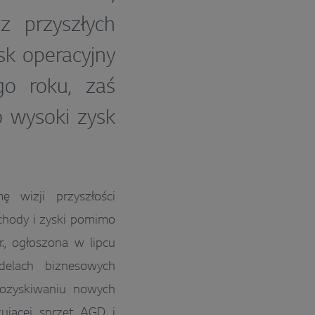
z przyszłych
sk operacyjny
o roku, zaś
 wysoki zysk
 wizji przyszłości
chody i zyski pomimo
., ogłoszona w lipcu
delach biznesowych
pozyskiwaniu nowych
ującej sprzęt AGD i