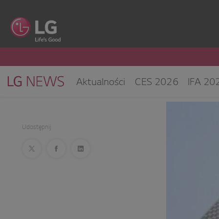
Aktualności
CES 2026
IFA 20
Klimatyzacja i pompy ciepła
Sprz
CES 2025
Udostępnij