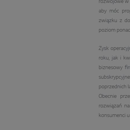
rozwojowe w 
aby móc pro
związku z do
poziom ponad
Zysk operacy
roku, jak i k
biznesowy fir
subskrypcyjn
poprzednich l
Obecnie prze
rozwiązań na
konsumenci u