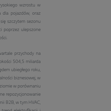
wysokiego wzrostu w
 dla pojazdów, oraz
 się szczytem sezonu
ci poprzez ulepszone
ści.
artale przychody na
kości 504,5 miliarda
ędem ubiegłego roku,
alności biznesowej, w
poziomie w porównaniu
czne repozycjonowanie
inii B2B, w tym HVAC,
rend elektryfikacji i