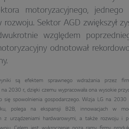
ektora motoryzacyjnego, jednego 
 rozwoju. Sektor AGD zwiększył zy
wukrotnie względem poprzednieg
motoryzacyjny odnotował rekordowo
ny.
yniki są efektem sprawnego wdrażania przez firmę
 na 2030 r., dzięki czemu wypracowała ona wysokie przy
o się spowolnienia gospodarczego. Wizja LG na 2030 r
oku, polega na ekspansji B2B, innowacjach w mo
h z urządzeniami hardwarowymi, a także rozwoju i 
oju. Celem jest wykroczenie poza ramy firmy produk