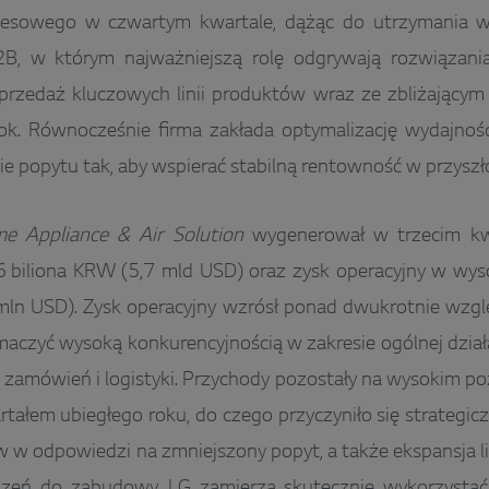
znesowego w czwartym kwartale, dążąc do utrzymania 
B, w którym najważniejszą rolę odgrywają rozwiązania
przedaż kluczowych linii produktów wraz ze zbliżającym
ok. Równocześnie firma zakłada optymalizację wydajnoś
 popytu tak, aby wspierać stabilną rentowność w przyszło
e Appliance & Air Solutio
n
wygenerował w trzecim kw
 biliona KRW (5,7 mld USD) oraz zysk operacyjny w wyso
ln USD). Zysk operacyjny wzrósł ponad dwukrotnie wzgl
aczyć wysoką konkurencyjnością w zakresie ogólnej dział
, zamówień i logistyki. Przychody pozostały na wysokim 
rtałem ubiegłego roku, do czego przyczyniło się strategi
ów w odpowiedzi na zmniejszony popyt, a także ekspansja l
dzeń do zabudowy. LG zamierza skutecznie wykorzystać t