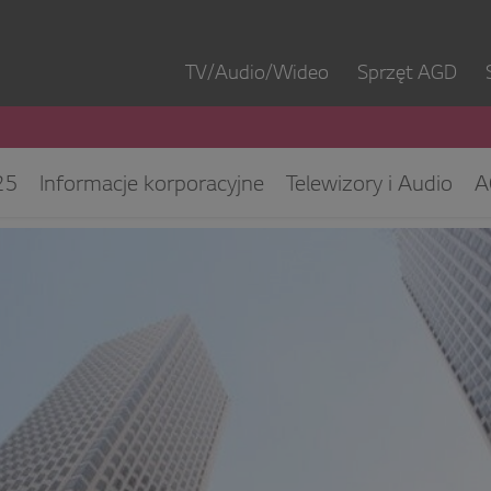
TV/Audio/Wideo
Sprzęt AGD
25
Informacje korporacyjne
Telewizory i Audio
A
ęt IT
ESG/CSR
Kontakt dla mediów
Biuro Obsłu