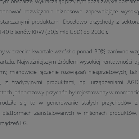
tym obszarze, wykraczając przy tym poza zwykłe dostarc
ponować rozwiązania biznesowe zapewniające wysok
starczanymi produktami. Docelowo przychody z sektor
 40 bilionów KRW (30,5 mld USD) do 2030 r.
jny w trzecim kwartale wzrósł o ponad 30% zarówno wz
wartału. Najważniejszym źródłem wysokiej rentowności b
my, mianowicie łączenie rozwiązań niesprzętowych, takic
e, z tradycyjnymi produktami, np. urządzeniami AG
atach jednorazowy przychód był rejestrowany w momencie
rodziło się to w generowanie stałych przychodów z
 platformach zainstalowanych w milionach produktów, 
rządzeń LG.