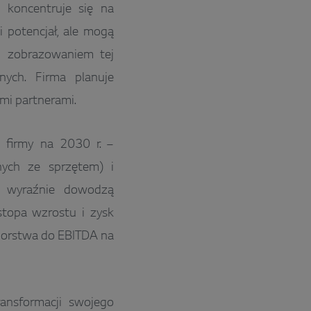
koncentruje się na
i potencjał, ale mogą
ym zobrazowaniem tej
nych. Firma planuje
mi partnerami.
ji firmy na 2030 r. –
nych ze sprzętem) i
– wyraźnie dowodzą
stopa wzrostu i zysk
biorstwa do EBITDA na
ansformacji swojego