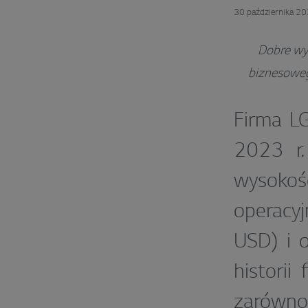
30 października 2
Dobre wyn
biznesoweg
Firma LG
2023 r.
wysokoś
operacy
USD) i 
historii
zarówno