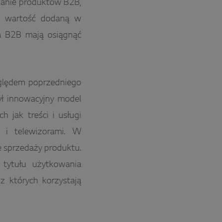
zanie produktów B2B,
ą wartość dodaną w
a B2B mają osiągnąć
ględem poprzedniego
ył innowacyjny model
h jak treści i usługi
D i telewizorami. W
 sprzedaży produktu.
 tytułu użytkowania
z których korzystają