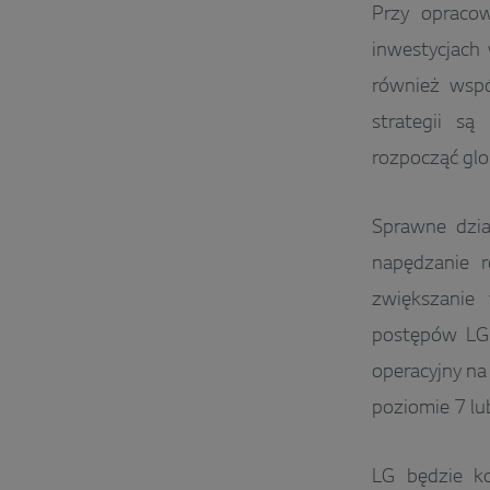
Przy opraco
inwestycjach 
również wspó
strategii są
rozpocząć glo
Sprawne dział
napędzanie r
zwiększanie
postępów LG 
operacyjny na
poziomie 7 lub
LG będzie ko