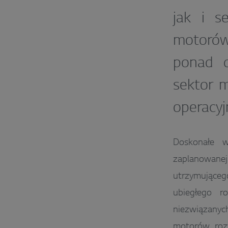
jak i s
motorów
ponad d
sektor 
operacyj
Doskonałe w
zaplanowanej
utrzymująceg
ubiegłego r
niezwiązanyc
motorów rozw