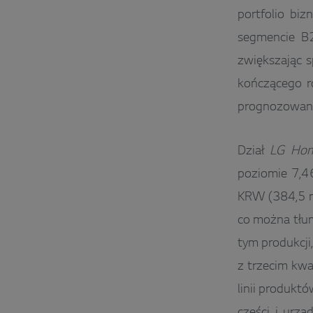
portfolio bi
segmencie B2
zwiększając s
kończącego r
prognozowanie
Dział
LG Hom
poziomie 7,46
KRW (384,5 m
co można tłum
tym produkcji
z trzecim kwa
linii produkt
części i urzą