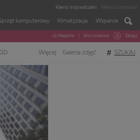
Klienci indywidualni
Klienci biznesowi
Sprzęt komputerowy
Klimatyzacja
Wsparcie
LG Magazine
|
Biuro prasowe
Zaloguj
#
SZUKAJ
GD
Więcej
Galeria zdjęć
gi Klienta