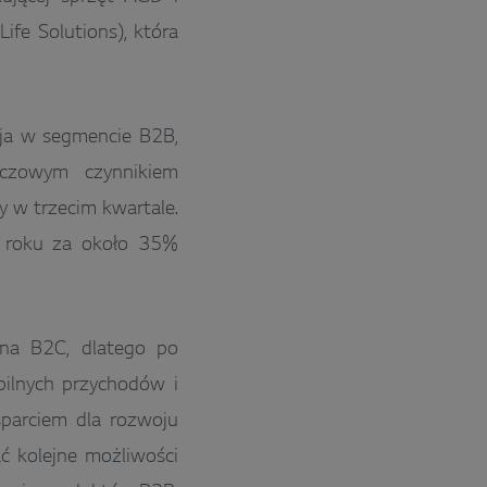
ife Solutions), która
ja w segmencie B2B,
czowym czynnikiem
y w trzecim kwartale.
m roku za około 35%
na B2C, dlatego po
bilnych przychodów i
wsparciem dla rozwoju
ać kolejne możliwości