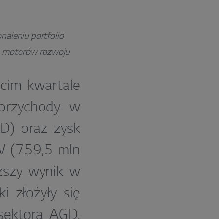
naleniu portfolio
ch motorów rozwoju
ecim kwartale
przychody w
D) oraz zysk
W (759,5 mln
ższy wynik w
i złożyły się
sektora AGD,