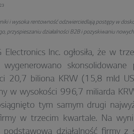
023
iki i wysoka rentowność odzwierciedlają postępy w dosko
o, przyspieszaniu działalności B2B i pozyskiwaniu nowy
 Electronics Inc. ogłosiła, że w trz
 wygenerowano skonsolidowane 
ci 20,7 biliona KRW (15,8 mld US
jny w wysokości 996,7 miliarda KR
osiągnięto tym samym drugi najwy
 firmy w trzecim kwartale. Na wynik
 podstawowa działalność firmy z 