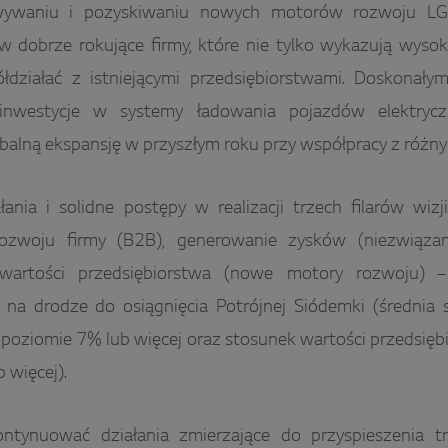
wywaniu i pozyskiwaniu nowych motorów rozwoju LG 
w dobrze rokujące firmy, które nie tylko wykazują wysok
łdziałać z istniejącymi przedsiębiorstwami. Doskonał
 inwestycje w systemy ładowania pojazdów elektrycz
balną ekspansję w przyszłym roku przy współpracy z różny
ania i solidne postępy w realizacji trzech filarów wiz
ozwoju firmy (B2B), generowanie zysków (niezwiąza
 wartości przedsiębiorstwa (nowe motory rozwoju) 
na drodze do osiągnięcia Potrójnej Siódemki (średnia 
 poziomie 7% lub więcej oraz stosunek wartości przedsię
 więcej).
ntynuować działania zmierzające do przyspieszenia tr