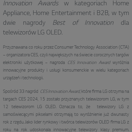
Innovation Awards
w kategoriach Home
Appliance, Home Entertainment i B2B, w tym
dwie nagrody
Best of Innovation
dla
telewizorów LG OLED.
Przyznawana co roku przez Consumer Technology Association (CTA)
– organizatora CES, czyli największych na świecie corocznych targów
elektroniki użytkowej – nagroda
CES Innovation Award
wyróżnia
innowacyjne produkty i usługi konsumenckie w wielu kategoriach
urządzeń i technologii.
Spośród 33 nagród
CES Innovation Award
, które firma LG otrzyma na
targach CES 2024, 15 zostało przyznanych telewizorom LG, w tym
12 telewizorom LG OLED. Oznacza to, że telewizory LG z
samoświecącymi pikselami otrzymają to wyróżnienie już dwunasty
rok z rzędu. Jako lider rynkowy i twórca telewizorów OLED firma LG z
roku na rok udoskonala innowacyjne telewizory klasy premium.