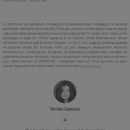
2024 w dniu 7 stycznia.
LG Electronics jest globalnym, innowacyjnym przedsiębiorstwem działającym w obszarze
technologii i elektroniki konsumenckiej. Firma jest obecna w niemal każdym kraju na świecie
i zatrudnia międzynarodową kadrę pracowniczą liczącą ponad 74 tysiące osób. Cztery spółki
wchodzące w skład LG – Home Appliance & Air Solution, Home Entertainment, Vehicle
component Solutions oraz Business Solutions – w 2022 roku osiągnęły globalną sprzedaż
na poziomie ponad 80 trylionów KRW. LG jest wiodącym producentem artykułów
konsumenckich i komercyjnych, począwszy od telewizorów, urządzeń AGD, rozwiązań do
uzdatniania powietrza, monitorów, robotów serwisowych i komponentów samochodowych,
a jej marka premium LG SIGNATURE i inteligentna marka LG ThinQ są znane na całym
świecie. Najnowsze informacje znaleźć można na stronie
www.LGnews.pl
.
Monika Siejewicz