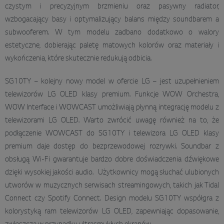
czystym i precyzyjnym brzmieniu oraz pasywny radiator,
wzbogacający basy i optymalizujący balans między soundbarem a
subwooferem. W tym modelu zadbano dodatkowo o walory
estetyczne, dobierając paletę matowych kolorów oraz materiały i
wykończenia, które skutecznie redukują odbicia.
SG10TY – kolejny nowy model w ofercie LG – jest uzupełnieniem
telewizorów LG OLED klasy premium. Funkcje WOW Orchestra,
WOW Interface i WOWCAST umożliwiają płynną integrację modelu z
telewizorami LG OLED. Warto zwrócić uwagę również na to, że
podłączenie WOWCAST do SG10TY i telewizora LG OLED klasy
premium daje dostęp do bezprzewodowej rozrywki. Soundbar z
obsługą Wi-Fi gwarantuje bardzo dobre doświadczenia dźwiękowe
dzięki wysokiej jakości audio. Użytkownicy mogą słuchać ulubionych
utworów w muzycznych serwisach streamingowych, takich jak Tidal
Connect czy Spotify Connect. Design modelu SG10TY współgra z
kolorystyką ram telewizorów LG OLED, zapewniając dopasowanie,