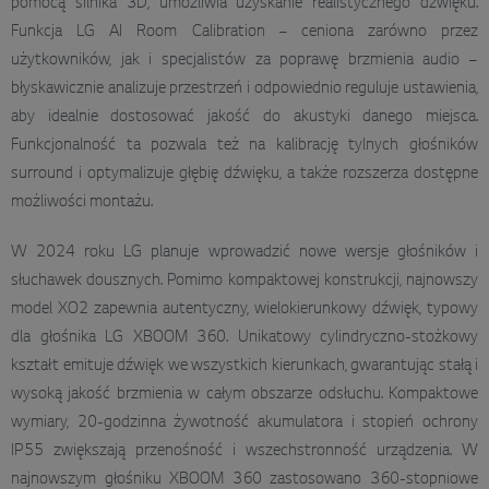
pomocą silnika 3D, umożliwia uzyskanie realistycznego dźwięku.
Funkcja LG AI Room Calibration – ceniona zarówno przez
użytkowników, jak i specjalistów za poprawę brzmienia audio –
błyskawicznie analizuje przestrzeń i odpowiednio reguluje ustawienia,
aby idealnie dostosować jakość do akustyki danego miejsca.
Funkcjonalność ta pozwala też na kalibrację tylnych głośników
surround i optymalizuje głębię dźwięku, a także rozszerza dostępne
możliwości montażu.
W 2024 roku LG planuje wprowadzić nowe wersje głośników i
słuchawek dousznych. Pomimo kompaktowej konstrukcji, najnowszy
model XO2 zapewnia autentyczny, wielokierunkowy dźwięk, typowy
dla głośnika LG XBOOM 360. Unikatowy cylindryczno-stożkowy
kształt emituje dźwięk we wszystkich kierunkach, gwarantując stałą i
wysoką jakość brzmienia w całym obszarze odsłuchu. Kompaktowe
wymiary, 20-godzinna żywotność akumulatora i stopień ochrony
IP55 zwiększają przenośność i wszechstronność urządzenia. W
najnowszym głośniku XBOOM 360 zastosowano 360-stopniowe