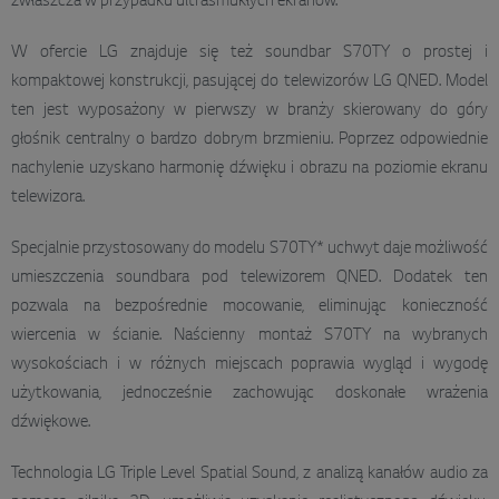
zwłaszcza w przypadku ultrasmukłych ekranów.
W ofercie LG znajduje się też soundbar S70TY o prostej i
kompaktowej konstrukcji, pasującej do telewizorów LG QNED. Model
ten jest wyposażony w pierwszy w branży skierowany do góry
głośnik centralny o bardzo dobrym brzmieniu. Poprzez odpowiednie
nachylenie uzyskano harmonię dźwięku i obrazu na poziomie ekranu
telewizora.
Specjalnie przystosowany do modelu S70TY* uchwyt daje możliwość
umieszczenia soundbara pod telewizorem QNED. Dodatek ten
pozwala na bezpośrednie mocowanie, eliminując konieczność
wiercenia w ścianie. Naścienny montaż S70TY na wybranych
wysokościach i w różnych miejscach poprawia wygląd i wygodę
użytkowania, jednocześnie zachowując doskonałe wrażenia
dźwiękowe.
Technologia LG Triple Level Spatial Sound, z analizą kanałów audio za