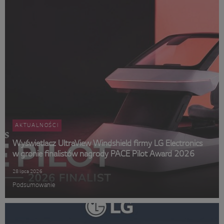
AKTUALNOŚCI
Wyświetlacz UltraView Windshield firmy LG Electronics
w gronie finalistów nagrody PACE Pilot Award 2026
28 lipca 2026
Podsumowanie