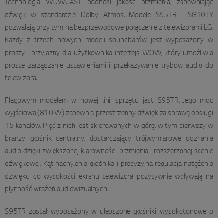
Technologia WOWCAST podnosi jakość brzmienia, zapewniając
dźwięk w standardzie Dolby Atmos. Modele S95TR i SG10TY
pozwalają przy tym na bezprzewodowe połączenie z telewizorami LG.
Każdy z trzech nowych modeli soundbarów jest wyposażony w
prosty i przyjazny dla użytkownika interfejs WOW, który umożliwia
proste zarządzanie ustawieniami i przekazywanie trybów audio do
telewizora.
Flagowym modelem w nowej linii sprzętu jest S95TR. Jego moc
wyjściowa (810 W) zapewnia przestrzenny dźwięk za sprawą obsługi
15 kanałów. Pięć z nich jest skierowanych w górę, w tym pierwszy w
branży głośnik centralny, dostarczający trójwymiarowe doznania
audio dzięki zwiększonej klarowności brzmienia i rozszerzonej scenie
dźwiękowej. Kąt nachylenia głośnika i precyzyjna regulacja natężenia
dźwięku do wysokości ekranu telewizora pozytywnie wpływają na
płynność wrażeń audiowizualnych.
S95TR został wyposażony w ulepszone głośniki wysokotonowe o