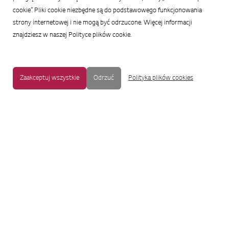
cookie”. Pliki cookie niezbędne są do podstawowego funkcjonowania
strony internetowej i nie mogą być odrzucone. Więcej informacji
znajdziesz w naszej Polityce plików cookie.
Zaakceptuj wszystkie
Odrzuć
Polityka plików cookies
MAPA STRONY
|
OCHRONA PRYWATNOŚCI
|
NOTKA PRAWNA
|
UŁATWIENIA DOSTĘPU
Copyright © 2009-2017 LG Electronics. Wszelkie prawa zastrzeżone.
To oficjalna strona główna firmy LG Electronics. Aby przejść do strony