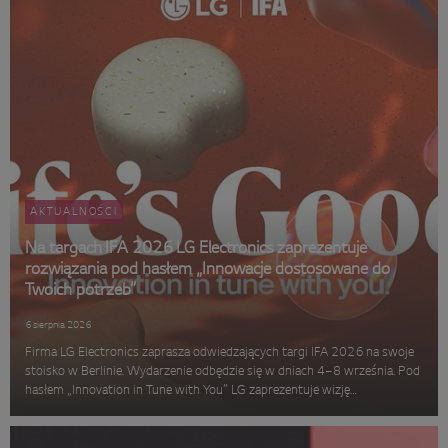
AKTUALNOŚCI
Na targach IFA 2026 LG Electronics zaprezentuje
rozwiązania pod hasłem „Innowacje dostosowane do
Twoich potrzeb”
6 sierpnia 2026
Firma LG Electronics zaprasza odwiedzających targi IFA 2026 na swoje
stoisko w Berlinie. Wydarzenie odbędzie się w dniach 4–8 września. Pod
hasłem „Innovation in Tune with You” LG zaprezentuje wizję
inteligentnego domu opartego na sztucznej inteligencji. Koncepcja,
rozwi...