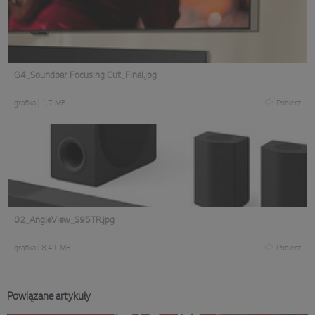
G4_Soundbar Focusing Cut_Final.jpg
grafika
|
1,7 MB
Pobierz
02_AngleView_S95TR.jpg
grafika
|
8,41 MB
Pobierz
Powiązane artykuły