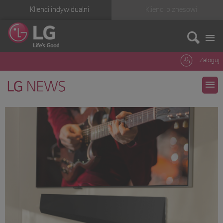
Klienci indywidualni
Klienci biznesowi
Zaloguj