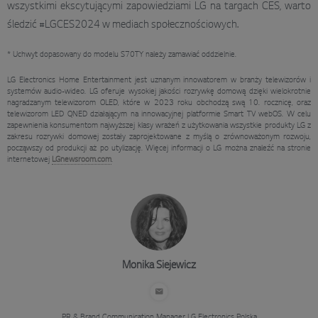
wszystkimi ekscytującymi zapowiedziami LG na targach CES, warto
śledzić #LGCES2024 w mediach społecznościowych.
* Uchwyt dopasowany do modelu S70TY należy zamawiać oddzielnie.
LG Electronics Home Entertainment jest uznanym innowatorem w branży telewizorów i
systemów audio-wideo. LG oferuje wysokiej jakości rozrywkę domową dzięki wielokrotnie
nagradzanym telewizorom OLED, które w 2023 roku obchodzą swą 10. rocznicę, oraz
telewizorom LED QNED działającym na innowacyjnej platformie Smart TV webOS. W celu
zapewnienia konsumentom najwyższej klasy wrażeń z użytkowania wszystkie produkty LG z
zakresu rozrywki domowej zostały zaprojektowane z myślą o zrównoważonym rozwoju,
począwszy od produkcji aż po utylizację. Więcej informacji o LG można znaleźć na stronie
internetowej
LGnewsroom.com
.
Monika Siejewicz
PR & Brand Communication Manager
LG Electronics Polska