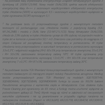
1
Na podstawie klasy etykietowania energetycznego urządzeń klimatyzacyjnych zgodnie z
dyrektywą UE 2009/125/WE. Nowy model DUALCOOL spełnia warunki efektywności
energetycznej klasy A+++ z sezonowym współczynnikiem efektywności energetycznej
trybie chłodzenia (SEER) w wynoszącym 9,5 i sezonowym współczynnikiem wydajności w
trybie ogrzewania (SCOP) wynoszącym 5,1.
2
Na podstawie testu LG przeprowadzonego zgodnie z wewnętrznymi metodami
testowymi LG porównującego czas chłodzenia modelu z pojedynczą łopatką (S3-
M12KL2MB) i modelu z DUAL Vane (S3-M121L1C0). Nowy klimatyzator DUALCOOL
chłodzi do 23% szybciej w trybie chłodzenia i grzeje do 6% szybciej niż poprzedni model w
trybie Jet w komorze o powierzchni 50,1 m3. Zmierzono czas potrzebny do osiągnięcia ±5
stopni Celsjusza od początkowej średniej temperatury w pomieszczeniu. W trybie
chłodzenia testy przeprowadzono w warunkach temperatury w pomieszczeniu wynoszącej
33±0,3°C i wilgotności względnej (RH) 60±5% przy temperaturze zewnętrznej 35±0,3°C
i RH 50±5%; zastosowano temperaturę zadaną 18°C. W trybie ogrzewania, przy
temperaturze w pomieszczeniu wynoszącej 12±0,3°C i RH 60±5% oraz temperaturze
zewnętrznej 7 ±0,3°C i RH 87±5%, zastosowano temperaturę zadaną 30°C.
3
Na podstawie testów TÜV Rheinland Korea przeprowadzonych zgodnie z wewnętrznymi
metodami badawczymi LG mierzącymi stopień redukcji Pseudomonas aeruginosa. Według
testów przeprowadzonych przez TÜV Rheinland na modelach SQ07EDETHN,
SQ06BDAWAJ, SQ07SDJBAN, SQ09MDKWAN funkcja ta usuwa do 99,0% bakterii
Pseudomonas aeruginosa z wymiennika ciepła w klimatyzatorze. Czas działania trybu
Freeze Cleaning jest ograniczony do 65 minut, a funkcję można uruchomić wyłącznie za
pośrednictwem aplikacji LG ThinQ. Wyniki mogą się różnić w zależności od rzeczywistych
warunków użytkowania i nie są gwarantowane w przypadku ciągłego narażenia na
niebezpieczne środowisko. (Raport nr KR23LGPO, KR2357TB, KR2384CM, KR230RH9,
KR237IO2, KR235J9 N i KR23OGEG).