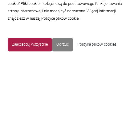
cookie”. Pliki cookie niezbędne są do podstawowego funkcjonowania
strony internetowej i nie mogą być odrzucone. Więcej informacji
znajdziesz w naszej Polityce plików cookie.
Zaakceptuj wszystkie
Odrzuć
Polityka plików cookies
MAPA STRONY
|
OCHRONA PRYWATNOŚCI
|
NOTKA PRAWNA
|
UŁATWIENIA DOSTĘPU
Copyright © 2009-2017 LG Electronics. Wszelkie prawa zastrzeżone.
To oficjalna strona główna firmy LG Electronics. Aby przejść do strony