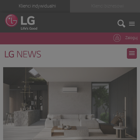
Klienci indywidualni
Klienci biznesowi
Zaloguj