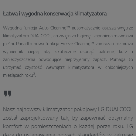
Łatwa i wygodna konserwacja klimatyzatora
Wygodna funkcja Auto Cleaning™ automatycznie osusza wnętrze
klimatyzatora DUALCOOL, co zwiększa higienę i zapobiega rozwojowi
pleśni. Ponadto nowa funkcja Freeze Cleaning™ zamraża i rozmraża
wymiennik ciepła, aby skutecznie usunąć bakterie, kurz i
zanieczyszczenia powodujące nieprzyjemny zapach. Pomaga to
utrzymać czystość wewnątrz klimatyzatora w chłodniejszych
3
miesiącach roku
.
Nasz najnowszy klimatyzator pokojowy LG DUALCOOL
został zaprojektowany tak, by zapewniać optymalny
komfort w pomieszczeniach o każdej porze roku. LG
dąży do ustanawiania nowych standardów w zakresie