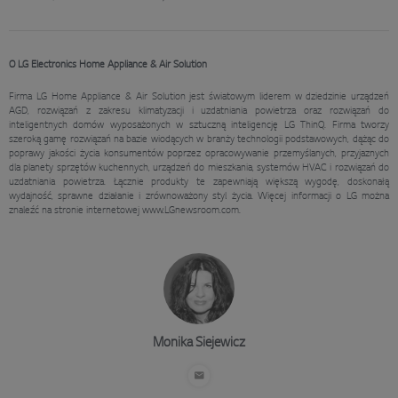
O LG Electronics Home Appliance & Air Solution
Firma LG Home Appliance & Air Solution jest światowym liderem w dziedzinie urządzeń
AGD, rozwiązań z zakresu klimatyzacji i uzdatniania powietrza oraz rozwiązań do
inteligentnych domów wyposażonych w sztuczną inteligencję LG ThinQ. Firma tworzy
szeroką gamę rozwiązań na bazie wiodących w branży technologii podstawowych, dążąc do
poprawy jakości życia konsumentów poprzez opracowywanie przemyślanych, przyjaznych
dla planety sprzętów kuchennych, urządzeń do mieszkania, systemów HVAC i rozwiązań do
uzdatniania powietrza. Łącznie produkty te zapewniają większą wygodę, doskonałą
wydajność, sprawne działanie i zrównoważony styl życia. Więcej informacji o LG można
znaleźć na stronie internetowej www.LGnewsroom.com.
Monika Siejewicz