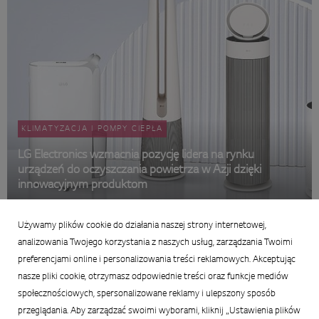
KLIMATYZACJA I POMPY CIEPŁA
LG Electronics wzmacnia pozycję lidera na rynku
urządzeń do oczyszczania powietrza w Azji dzięki
innowacyjnym produktom
29 maja 2026
Używamy plików cookie do działania naszej strony internetowej,
Podsumowanie
analizowania Twojego korzystania z naszych usług, zarządzania Twoimi
preferencjami online i personalizowania treści reklamowych. Akceptując
nasze pliki cookie, otrzymasz odpowiednie treści oraz funkcje mediów
społecznościowych, spersonalizowane reklamy i ulepszony sposób
przeglądania. Aby zarządzać swoimi wyborami, kliknij „Ustawienia plików