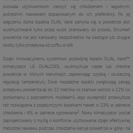
pozwala użytkownikom cieszyć się chłodzeniem i łagodnym,
pośrednim nawiewem dopasowanym do ich preferencji. Po jej
włączeniu dolna łopatka DUAL Vane zamyka się, a powietrze jest
wydmuchiwane tylko przez wylot skierowany do przodu. Strumień
powietrza nie jest kierowany bezpośrednio na siedzące lub stojące
osoby, tylko przepływa od sufitu w dół.
Dzięki innowacyjnemu systemowi podwójnej łopatki DUAL Vane™,
klimatyzator LG DUALCOOL wydmuchuje ciepłe lub chłodne
powietrze w różnych kierunkach, zapewniając szybką i skuteczną
regulację temperatury. Dwie niezależne łopatki zwiększają zasięg
przepływu powietrza aż do 22 metrów, co stanowi wzrost o 22% (w
porównaniu z poprzednimi modelami). Jego wydajność przewyższa
też rozwiązania z pojedynczymi łopatkami nawet o 23% w zakresie
2
chłodzenia i 6% w zakresie ogrzewania
. Nowy klimatyzator został
zaprojektowany z myślą o komforcie użytkowania: dzięki efektywnej
metodzie nawiewu podczas chłodzenia kieruje powietrze w górę i na