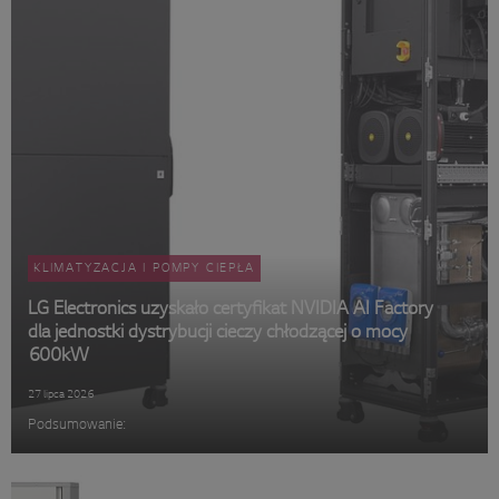
KLIMATYZACJA I POMPY CIEPŁA
LG Electronics uzyskało certyfikat NVIDIA AI Factory
dla jednostki dystrybucji cieczy chłodzącej o mocy
600kW
27 lipca 2026
Podsumowanie: