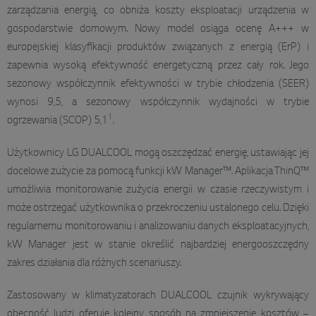
zarządzania energią, co obniża koszty eksploatacji urządzenia w
gospodarstwie domowym. Nowy model osiąga ocenę A+++ w
europejskiej klasyfikacji produktów związanych z energią (ErP) i
zapewnia wysoką efektywność energetyczną przez cały rok. Jego
sezonowy współczynnik efektywności w trybie chłodzenia (SEER)
wynosi 9,5, a sezonowy współczynnik wydajności w trybie
1
ogrzewania (SCOP) 5,1
.
Użytkownicy LG DUALCOOL mogą oszczędzać energię, ustawiając jej
docelowe zużycie za pomocą funkcji kW Manager™. Aplikacja ThinQ™
umożliwia monitorowanie zużycia energii w czasie rzeczywistym i
może ostrzegać użytkownika o przekroczeniu ustalonego celu. Dzięki
regularnemu monitorowaniu i analizowaniu danych eksploatacyjnych,
kW Manager jest w stanie określić najbardziej energooszczędny
zakres działania dla różnych scenariuszy.
Zastosowany w klimatyzatorach DUALCOOL czujnik wykrywający
obecność ludzi oferuje kolejny sposób na zmniejszenie kosztów –