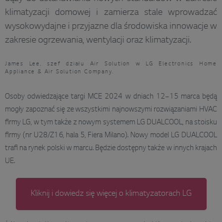
klimatyzacji domowej i zamierza stale wprowadzać
wysokowydajne i przyjazne dla środowiska innowacje w
zakresie ogrzewania, wentylacji oraz klimatyzacji.
James Lee, szef działu Air Solution w LG Electronics Home
Appliance & Air Solution Company.
Osoby odwiedzające targi MCE 2024 w dniach 12–15 marca będą
mogły zapoznać się ze wszystkimi najnowszymi rozwiązaniami HVAC
firmy LG, w tym także z nowym systemem LG DUALCOOL, na stoisku
firmy (nr U28/Z16, hala 5, Fiera Milano). Nowy model LG DUALCOOL
trafi na rynek polski w marcu. Będzie dostępny także w innych krajach
UE.
Kliknij i dowiedz się więcej o klimatyzatorach LG