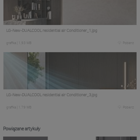
LG-New-DUALCOOL residential air Conditioner_1.jpg
grafika
|
1,93 MB
Pobierz
LG-New-DUALCOOL residential air Conditioner_3.jpg
grafika
|
1,79 MB
Pobierz
Powiązane artykuły