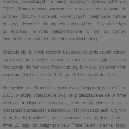
robotów prowadzących na międzynarodowym lotnisku Incheon w
2017 r., firma stopniowo wprowadzała rozwiązania dostosowane do
potrzeb różnych środowisk komercyjnych, obejmujące funkcje
dostawy i dezynfekcji. Od poprzedniego roku firma LG aktywnie dąży
do ekspansji na rynki międzynarodowe, w tym do Stanów
Zjednoczonych, Japonii i Azji Południowo-Wschodniej.
Oczekuje się, że rynek robotyki usługowej osiągnie szybki wzrost,
napędzany przez szybki rozwój technologii, takich jak sztuczna
inteligencja i komunikacja. Przewiduje się, że w skali globalnej rynek
wzrośnie z 36,2 mld USD w 2021 r. do 103,3 mld USD do 2026 r.
W ubiegłym roku firma LG zaprezentowała swoją wizję Future Vision
2030, w której przedstawiła swój cel przekształcenia się w firmę
oferującą inteligentne rozwiązania, które mogą płynnie łączyć i
rozszerzać doświadczenia klientów w różnych dziedzinach, w tym w
domu, handlu, mobilności i przestrzeni wirtualnej. Zgodnie z tą wizją,
firma LG dąży do osiągnięcia celu "Triple Seven": średniej stopy