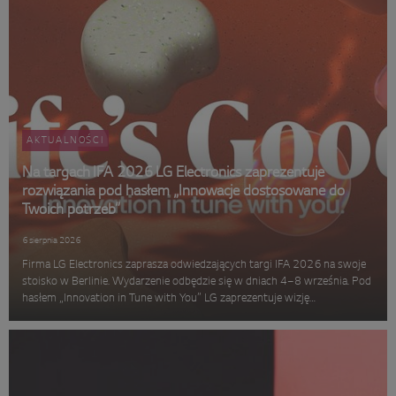
AKTUALNOŚCI
Na targach IFA 2026 LG Electronics zaprezentuje
rozwiązania pod hasłem „Innowacje dostosowane do
Twoich potrzeb”
6 sierpnia 2026
Firma LG Electronics zaprasza odwiedzających targi IFA 2026 na swoje
stoisko w Berlinie. Wydarzenie odbędzie się w dniach 4–8 września. Pod
hasłem „Innovation in Tune with You” LG zaprezentuje wizję
inteligentnego domu opartego na sztucznej inteligencji. Koncepcja,
rozwi...