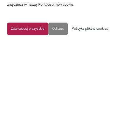
znajdziesz w naszej Polityce plików cookie.
Zaakceptuj wszystkie
Odrzuć
Polityka plików cookies
MAPA STRONY
|
OCHRONA PRYWATNOŚCI
|
NOTKA PRAWNA
|
UŁATWIENIA DOSTĘPU
Copyright © 2009-2017 LG Electronics. Wszelkie prawa zastrzeżone.
To oficjalna strona główna firmy LG Electronics. Aby przejść do strony
korporacyjnej LG Corp lub stron innych spółek LG, proszę kliknąć