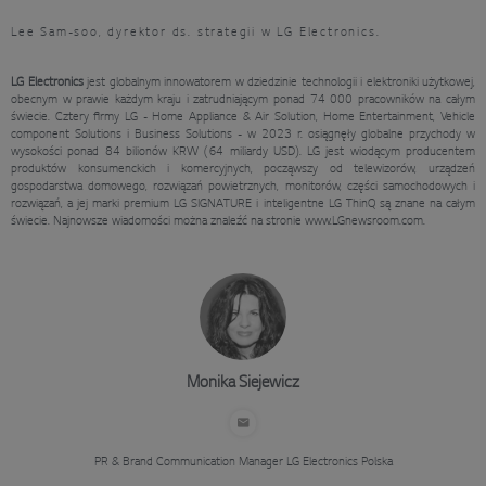
Lee Sam-soo, dyrektor ds. strategii w LG Electronics.
LG Electronics
jest globalnym innowatorem w dziedzinie technologii i elektroniki użytkowej,
obecnym w prawie każdym kraju i zatrudniającym ponad 74 000 pracowników na całym
świecie. Cztery firmy LG - Home Appliance & Air Solution, Home Entertainment, Vehicle
component Solutions i Business Solutions - w 2023 r. osiągnęły globalne przychody w
wysokości ponad 84 bilionów KRW (64 miliardy USD). LG jest wiodącym producentem
produktów konsumenckich i komercyjnych, począwszy od telewizorów, urządzeń
gospodarstwa domowego, rozwiązań powietrznych, monitorów, części samochodowych i
rozwiązań, a jej marki premium LG SIGNATURE i inteligentne LG ThinQ są znane na całym
świecie. Najnowsze wiadomości można znaleźć na stronie www.LGnewsroom.com.
Monika Siejewicz
PR & Brand Communication Manager
LG Electronics Polska