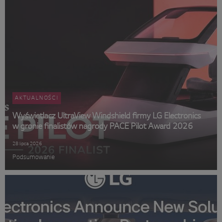
AKTUALNOŚCI
Wyświetlacz UltraView Windshield firmy LG Electronics
w gronie finalistów nagrody PACE Pilot Award 2026
28 lipca 2026
Podsumowanie