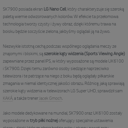
SK7900 posiada ekran
LG Nano Cell
, który charakteryzuje się szeroką
paletą wiernie odwzorowanych kolorów. W efekcie ta przełomowa
technologia tworzy czysty i żywy obraz, dzięki któremu trawa na
boisku będzie soczyście zielona, jakbyśmy oglądali ją na żywo.
Niezwykle istotną cechą podczas wspólnego oglądania meczy ze
znajomymi i bliskimi, są
szerokie kąty widzenia
(Sports Viewing Angle)
zapewniane przez panel IPS, w który wyposażone są modele UK6100
i SK7900. Dzięki temu zarówno osoby siedzące naprzeciwko
telewizora i te patrzące na niego z boku będą oglądały piłkarskie
zmagania w niemal identycznej jakości obrazu. Różnicę, jaką sprawiają
szerokie kąty widzenia w telewizorach LG Super UHD, sprawdził sam
KAKÁ
, a także trener
Jacek Gmoch
.
Jako modele dedykowane na mundial, SK7900 oraz UK6100 zostały
wyposażone w
tryb piłki nożnej
oferujący specjalnie ustawienia