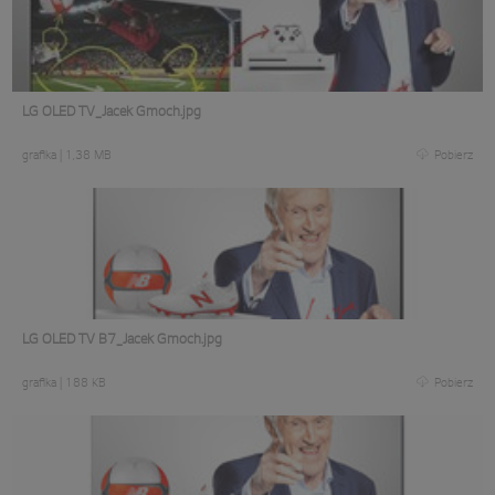
LG OLED TV_Jacek Gmoch.jpg
grafika
|
1,38 MB
Pobierz
LG OLED TV B7_Jacek Gmoch.jpg
grafika
|
188 KB
Pobierz