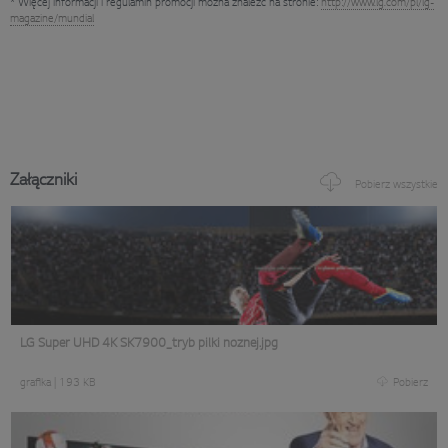
* Więcej informacji i regulamin promocji można znaleźć na stronie:
http://www.lg.com/pl/lg-
magazine/mundial
Załączniki
Pobierz wszystkie
LG Super UHD 4K SK7900_tryb pilki noznej.jpg
grafika
|
193 KB
Pobierz