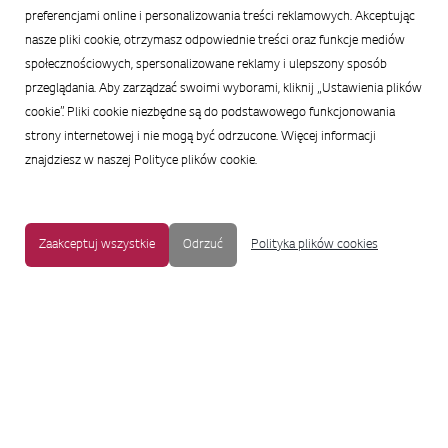
preferencjami online i personalizowania treści reklamowych. Akceptując
nasze pliki cookie, otrzymasz odpowiednie treści oraz funkcje mediów
społecznościowych, spersonalizowane reklamy i ulepszony sposób
przeglądania. Aby zarządzać swoimi wyborami, kliknij „Ustawienia plików
cookie”. Pliki cookie niezbędne są do podstawowego funkcjonowania
strony internetowej i nie mogą być odrzucone. Więcej informacji
znajdziesz w naszej Polityce plików cookie.
Zaakceptuj wszystkie
Odrzuć
Polityka plików cookies
MAPA STRONY
|
OCHRONA PRYWATNOŚCI
|
NOTKA PRAWNA
|