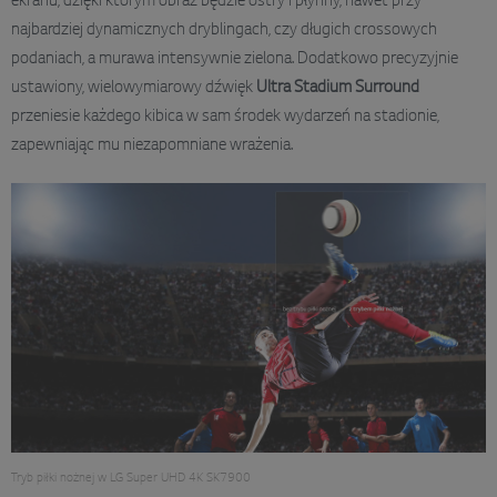
ekranu, dzięki którym obraz będzie ostry i płynny, nawet przy
najbardziej dynamicznych dryblingach, czy długich crossowych
podaniach, a murawa intensywnie zielona. Dodatkowo precyzyjnie
ustawiony, wielowymiarowy dźwięk
Ultra Stadium Surround
przeniesie każdego kibica w sam środek wydarzeń na stadionie,
zapewniając mu niezapomniane wrażenia.
Tryb piłki nożnej w LG Super UHD 4K SK7900