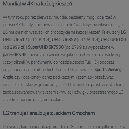
Mundial w 4K na każdą kieszeń
W tym roku po raz pierwszy mundial będziemy mogli obejrzeć w
jakości 4K. Każdy kibic powinien tego doświadczyć na własne oczy, a
LG ma dla nich wszystkich propozycję na każdą kieszeń. Telewizory
LG
UHD UJ6517
(od 1999 zł),
UHD UJ635V
(od 1699 zł),
UHD UK6100
(od 2999 zł) i
Super UHD SK7900
(od 2799 zł) wyposażone w
panele IPS 4K
pozwolą doświadczyć jakości czterokrotnie większej
liczby pikseli (w porównaniu do rozdzielczości Full HD) podczas
oglądania zmagań piłkarskich. Panele IPS to również
Sports Viewing
Angle
, czyli doskonały obraz pod każdym kątem aby przeżywać
emocje piłkarskie w gronie przyjaciół. O atmosferę prosto ze stadionu
zadba zaawansowany system symulacji dźwięku przestrzennego LG
z siedmioma wirtualnymi kanałami.
LG trenuje i analizuje z Jackiem Gmochem
Do swojej kampanii z okazji mundialu LG zaprosiło ikonę piłki nożnej w