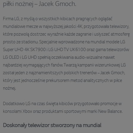
piłki nożnej – Jacek Gmoch.
Firma LG, z myślą o wszystkich kibicach pragnących oglądać
mundialowe mecze w najwyższej jakości 4K, przygotowała telewizory,
które pozwolą dostrzec wyraźnie każde zagranie i usłyszeć atmosferę
prosto ze stadionu. Specjalnie wprowadzone na mundial modele LG
Super UHD 4K SK7900 i LG UHD TV UK6100 oraz gama telewizorów
LG OLED i LG UHD spełnią oczekiwania audio-wizualne nawet
najbardziej wymagających fanów. Twarzą kampanii wizerunkowej LG
został jeden z najznamienitszych polskich trenerów – Jacek Gmoch,
który jest jednocześnie prekursorem metod analitycznych w piłce
nożnej.
Dodatkowo LG na czas święta kibiców przygotowało promocje w
konsolami Xbox oraz produktami sportowymi marki New Balance.
Doskonały telewizor stworzony na mundial