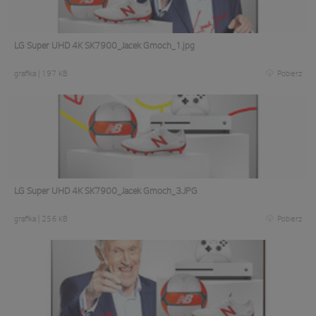
LG Super UHD 4K SK7900_Jacek Gmoch_1.jpg
grafika
|
197 KB
Pobierz
LG Super UHD 4K SK7900_Jacek Gmoch_3.JPG
grafika
|
256 KB
Pobierz