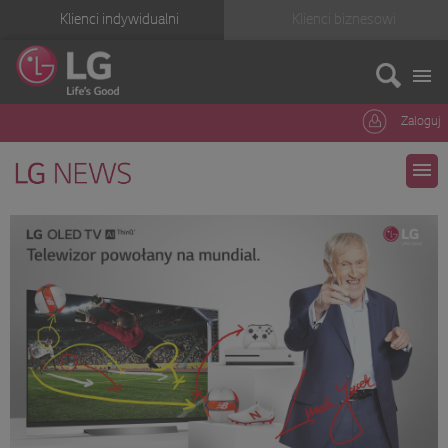
Klienci indywidualni
Klienci biznesowi
Zaloguj