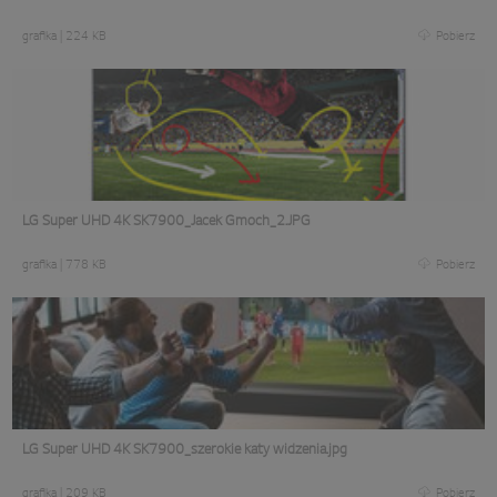
grafika
|
224 KB
Pobierz
LG Super UHD 4K SK7900_Jacek Gmoch_2.JPG
grafika
|
778 KB
Pobierz
LG Super UHD 4K SK7900_szerokie katy widzenia.jpg
grafika
|
209 KB
Pobierz