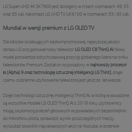
LG Super UHD 4K SK7900 jest dostępny w trzech rozmiarach: 49, 55
oraz 65 cali, natomiast LG UHD TV UK6100 w rozmiarach 55 i 65 cali.
Mundial w wersji premium z LG OLED TV
Dla kibiców oczekujących bezkompromisowej, najwyższej jakości
obrazu LG przygotował nowy telewizor
LG OLED C8 ThinQ AI
. Nowy
model potwierdza dotychczasową pozycję globalnego lidera na rynku
telewizorów Premium. Został on wyposażony w
najnowszy procesor
α (Alpha) 9 oraz technologię sztucznej inteligencji LG ThinQ
, dzięki
czemu codzienne użytkowanie telewizora jest jeszcze łatwiejsze.
Dzięki technologii sztucznej inteligencji ThinQ AI, w którą wyposażone
są wszystkie modele LG OLED ThinQ AI z 2018 roku, użytkownicy
mogą, za pomocą poleceń głosowych wypowiadanych bezpośrednio
do mikrofonu pilota, sprawdzić wyniki poszczególnych meczy,
wyszukać powtórki najciekawszych akcji na Youtube, w przerwie