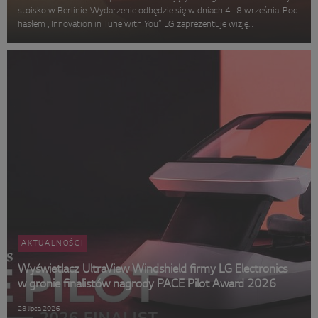
stoisko w Berlinie. Wydarzenie odbędzie się w dniach 4–8 września. Pod
hasłem „Innovation in Tune with You” LG zaprezentuje wizję
inteligentnego domu opartego na sztucznej inteligencji. Koncepcja,
rozwi...
AKTUALNOŚCI
Wyświetlacz UltraView Windshield firmy LG Electronics
w gronie finalistów nagrody PACE Pilot Award 2026
28 lipca 2026