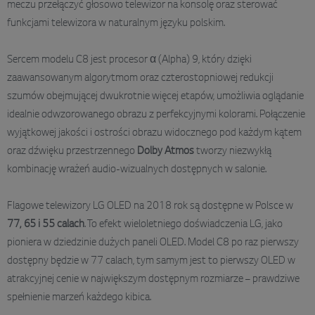
meczu przełączyć głosowo telewizor na konsolę oraz sterować
funkcjami telewizora w naturalnym języku polskim.
Sercem modelu C8 jest procesor α (Alpha) 9, który dzięki
zaawansowanym algorytmom oraz czterostopniowej redukcji
szumów obejmującej dwukrotnie więcej etapów, umożliwia oglądanie
idealnie odwzorowanego obrazu z perfekcyjnymi kolorami. Połączenie
wyjątkowej jakości i ostrości obrazu widocznego pod każdym kątem
oraz dźwięku przestrzennego
Dolby Atmos
tworzy niezwykłą
kombinację wrażeń audio-wizualnych dostępnych w salonie.
Flagowe telewizory LG OLED na 2018 rok są dostępne w Polsce w
77, 65 i 55 calach
. To efekt wieloletniego doświadczenia LG, jako
pioniera w dziedzinie dużych paneli OLED. Model C8 po raz pierwszy
dostępny będzie w 77 calach, tym samym jest to pierwszy OLED w
atrakcyjnej cenie w największym dostępnym rozmiarze – prawdziwe
spełnienie marzeń każdego kibica.