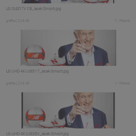
LG OLED TV C8_Jacek Gmoch.jpg
grafika
|
226 KB
Pobierz
LG UHD 4K UJ6517_Jacek Gmoch.jpg
grafika
|
224 KB
Pobierz
LG UHD 4K UJ635V_Jacek Gmoch.jpg