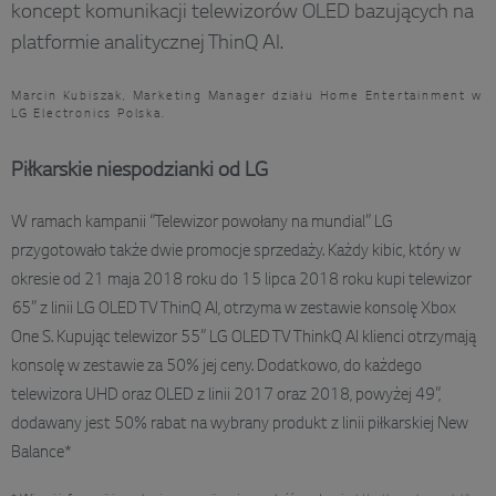
koncept komunikacji telewizorów OLED bazujących na
platformie analitycznej ThinQ AI.
Marcin Kubiszak, Marketing Manager działu Home Entertainment w
LG Electronics Polska.
Piłkarskie niespodzianki od LG
W ramach kampanii “Telewizor powołany na mundial” LG
przygotowało także dwie promocje sprzedaży. Każdy kibic, który w
okresie od 21 maja 2018 roku do 15 lipca 2018 roku kupi telewizor
65” z linii LG OLED TV ThinQ AI, otrzyma w zestawie konsolę Xbox
One S. Kupując telewizor 55” LG OLED TV ThinkQ AI klienci otrzymają
konsolę w zestawie za 50% jej ceny. Dodatkowo, do każdego
telewizora UHD oraz OLED z linii 2017 oraz 2018, powyżej 49”,
dodawany jest 50% rabat na wybrany produkt z linii piłkarskiej New
Balance*