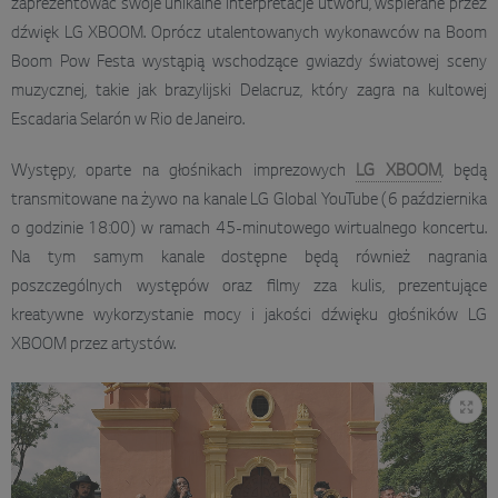
zaprezentować swoje unikalne interpretacje utworu, wspierane przez
dźwięk LG XBOOM. Oprócz utalentowanych wykonawców na Boom
Boom Pow Festa wystąpią wschodzące gwiazdy światowej sceny
muzycznej, takie jak brazylijski Delacruz, który zagra na kultowej
Escadaria Selarón w Rio de Janeiro.
Występy, oparte na głośnikach imprezowych
LG XBOOM
, będą
transmitowane na żywo na kanale LG Global YouTube (6 października
o godzinie 18:00) w ramach 45-minutowego wirtualnego koncertu.
Na tym samym kanale dostępne będą również nagrania
poszczególnych występów oraz filmy zza kulis, prezentujące
kreatywne wykorzystanie mocy i jakości dźwięku głośników LG
XBOOM przez artystów.