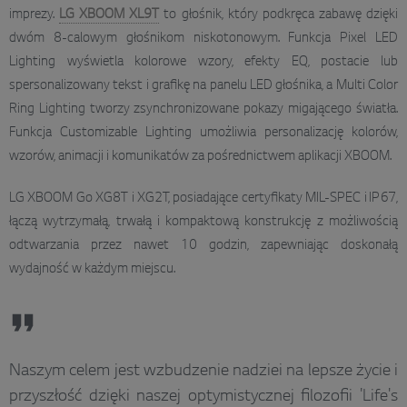
imprezy.
LG XBOOM XL9T
to głośnik, który podkręca zabawę dzięki
dwóm 8-calowym głośnikom niskotonowym. Funkcja Pixel LED
Lighting wyświetla kolorowe wzory, efekty EQ, postacie lub
spersonalizowany tekst i grafikę na panelu LED głośnika, a Multi Color
Ring Lighting tworzy zsynchronizowane pokazy migającego światła.
Funkcja Customizable Lighting umożliwia personalizację kolorów,
wzorów, animacji i komunikatów za pośrednictwem aplikacji XBOOM.
LG XBOOM Go XG8T i XG2T, posiadające certyfikaty MIL-SPEC i IP67,
łączą wytrzymałą, trwałą i kompaktową konstrukcję z możliwością
odtwarzania przez nawet 10 godzin, zapewniając doskonałą
wydajność w każdym miejscu.
Naszym celem jest wzbudzenie nadziei na lepsze życie i
przyszłość dzięki naszej optymistycznej filozofii 'Life's