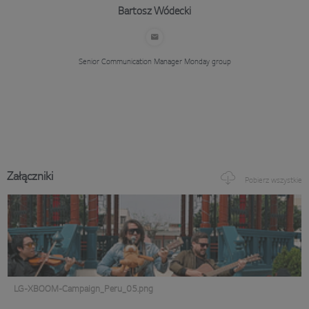
Bartosz Wódecki
Senior Communication Manager
Monday group
Załączniki
Pobierz wszystkie
LG-XBOOM-Campaign_Peru_05.png