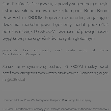
Good', która ściśle łączy się z pozytywną energią muzyki
i stanowi siłę napędową naszej kampanii Boom Boom
Pow Festa i XBOOM. Poprzez różnorodne, angażujące
działania marketingowe będziemy nadal podkreślać
potężny dźwięk LG XBOOM i wzmacniać pozycję naszej
wyjątkowej marki głośników na rynku globalnym.
powiedział Lee Jeong-seok, szef działu audio LG Home
Entertainment Company
Zanurz się w dynamicznej podróży LG XBOOM i odkryj świat
potężnych, energetycznych wrażeń dźwiękowych. Dowiedz się więcej
na
@LGGlobal
.
1
Brazylia, Meksyk, Peru, Wielka Brytania, Hiszpania, RPA, Turcja, Indie i Filipiny.
LG Home Entertainment Company jest uznanym innowatorem w dziedzinie telewizorów i