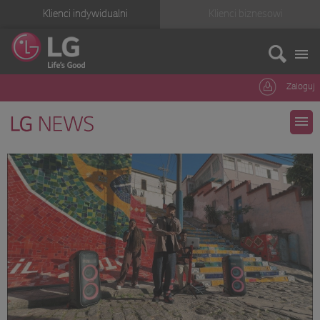
Klienci indywidualni
Klienci biznesowi
Zaloguj