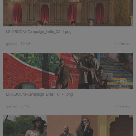
LG-XBOOM-Campaign_India_04-1.png
grafika
|
1,52 MB
Pobierz
LG-XBOOM-Campaign_Brazil_01-1.png
grafika
|
1,57 MB
Pobierz