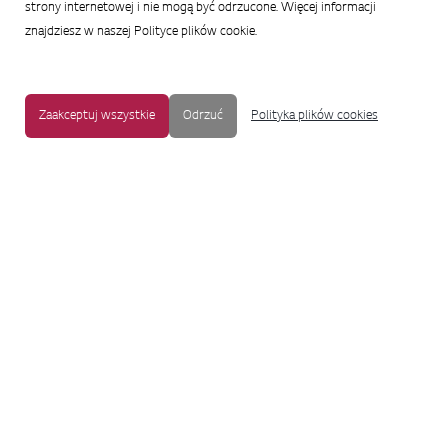
strony internetowej i nie mogą być odrzucone. Więcej informacji
znajdziesz w naszej Polityce plików cookie.
Zaakceptuj wszystkie
Odrzuć
Polityka plików cookies
MAPA STRONY
|
OCHRONA PRYWATNOŚCI
|
NOTKA PRAWNA
|
UŁATWIENIA DOSTĘPU
Copyright © 2009-2017 LG Electronics. Wszelkie prawa zastrzeżone.
To oficjalna strona główna firmy LG Electronics. Aby przejść do strony
korporacyjnej LG Corp lub stron innych spółek LG, proszę kliknąć