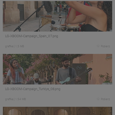
LG-XBOOM-Campaign_Spain_07.png
grafika
|
1,5 MB
Pobierz
LG-XBOOM-Campaign_Turkiye_08.png
grafika
|
1,54 MB
Pobierz