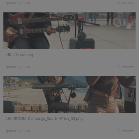
grafika
|
1,32 MB
Pobierz
UK-still-cut.png
grafika
|
1,22 MB
Pobierz
LG-XBOOM-Campaign_South-Africa_03.png
grafika
|
1,36 MB
Pobierz