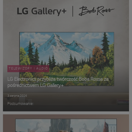
TELEWIZORY I AUDIO
LG Electronics przybliża twórczość Boba Rossa za
pośrednictwem LG Gallery+
3 sierpnia 2026
Podsumowanie: