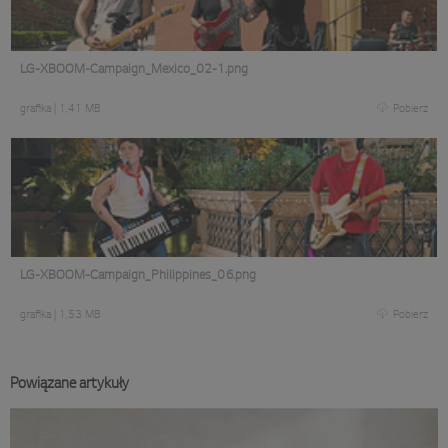
LG-XBOOM-Campaign_Mexico_02-1.png
grafika
|
1,41 MB
Pobierz
LG-XBOOM-Campaign_Philippines_06.png
grafika
|
1,53 MB
Pobierz
Powiązane artykuły