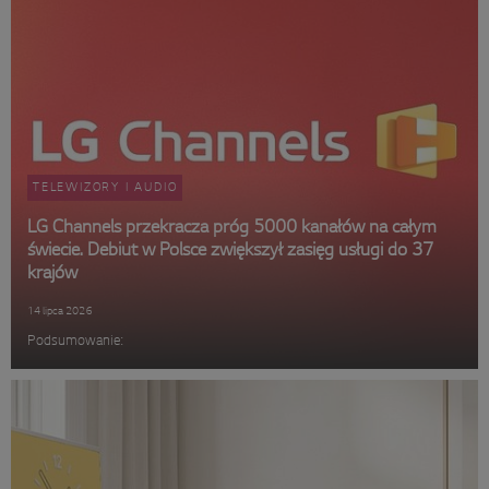
TELEWIZORY I AUDIO
LG Channels przekracza próg 5000 kanałów na całym
świecie. Debiut w Polsce zwiększył zasięg usługi do 37
krajów
14 lipca 2026
Podsumowanie: