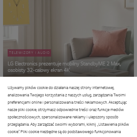
TELEWIZORY I AUDIO
LG Electronics prezentuje mobilny StandbyME 2 Max,
osobisty 32-calowy ekran 4K
29 czerwca 2026
Używamy plików cookie do działania naszej strony internetowej,
Podsumowanie
analizowania Twojego korzystania z naszych usług, zarządzania Twoimi
preferencjami online i personalizowania treści reklamowych. Akceptując
nasze pliki cookie, otrzymasz odpowiednie treści oraz funkcje mediów
społecznościowych, spersonalizowane reklamy i ulepszony sposób
przeglądania. Aby zarządzać swoimi wyborami, kliknij „Ustawienia plików
cookie”. Pliki cookie niezbędne są do podstawowego funkcjonowania