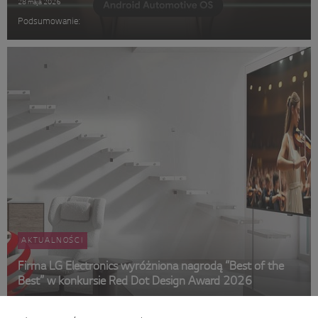
28 maja 2026
Podsumowanie:
AKTUALNOŚCI
Firma LG Electronics wyróżniona nagrodą “Best of the
Best” w konkursie Red Dot Design Award 2026
4 maja 2026