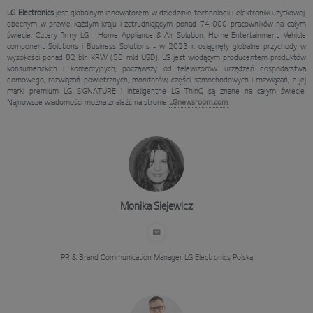
LG Electronics
jest globalnym innowatorem w dziedzinie technologii i elektroniki użytkowej,
obecnym w prawie każdym kraju i zatrudniającym ponad 74 000 pracowników na całym
świecie. Cztery firmy LG - Home Appliance & Air Solution, Home Entertainment, Vehicle
component Solutions i Business Solutions - w 2023 r. osiągnęły globalne przychody w
wysokości ponad 82 bln KRW (58 mld USD). LG jest wiodącym producentem produktów
konsumenckich i komercyjnych, począwszy od telewizorów, urządzeń gospodarstwa
domowego, rozwiązań powietrznych, monitorów, części samochodowych i rozwiązań, a jej
marki premium LG SIGNATURE i inteligentne LG ThinQ są znane na całym świecie.
Najnowsze wiadomości można znaleźć na stronie
LGnewsroom.com
.
Monika Siejewicz
PR & Brand Communication Manager
LG Electronics Polska