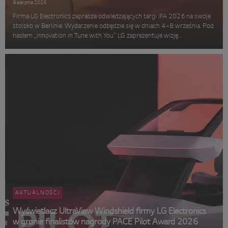
6 sierpnia 2026
Firma LG Electronics zaprasza odwiedzających targi IFA 2026 na swoje
stoisko w Berlinie. Wydarzenie odbędzie się w dniach 4–8 września. Pod
hasłem „Innovation in Tune with You” LG zaprezentuje wizję
inteligentnego domu opartego na sztucznej inteligencji. Koncepcja,
rozwi...
AKTUALNOŚCI
Wyświetlacz UltraView Windshield firmy LG Electronics
w gronie finalistów nagrody PACE Pilot Award 2026