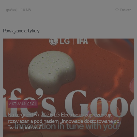
grafika
|
1,18 MB
Pobierz
Powiązane artykuły
AKTUALNOŚCI
Na targach IFA 2026 LG Electronics zaprezentuje
rozwiązania pod hasłem „Innowacje dostosowane do
Twoich potrzeb”