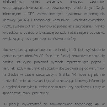
inteligentnych kamer, systemów nawigacji, czujników
wspomagających kierowcę oraz z zewnętrznych źródeł danych. Dzięki
informacjom z GPS, zaawansowanych systemów wspomagania
kierowcy (ADAS) i technologii komunikacji vehicle-to-everything
(V2X), system potrafi przewidywać potencjalne zagrożenia i ryzyko
wypadków w oparciu o lokalizację pojazdu i otaczające środowisko,
zwiększając tym samym bezpieczeństwo podróży.
Kluczową cechą opatentowanej technologii LG jest wyświetlanie
dynamicznych obrazów AR. Dzięki tej funkcji prowadzenie staje się
bardziej intuicyjne, ponieważ symbole reprezentujące pojazd i
kierunek jazdy – na przykład strzałki – dostosowują się do warunków
na drodze w czasie rzeczywistym. Grafika AR może się płynnie
rozdzielać, zmieniać kształt i łączyć, przekazując kierowcy informacje
o prędkości, nachyleniu, zmianie pasa ruchu czy przeliczaniu trasy w
sposób zrozumiały i przejrzysty.
LG planuje wykorzystać tę zaawansowaną technologię AR w