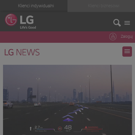
Klienci indywidualni
Klienci biznesowi
Zaloguj