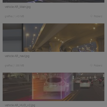
vehicle AR_Main.jpg
grafika
|
1,43 MB
Pobierz
vehicle AR_navi.jpg
grafika
|
1,86 MB
Pobierz
vehicle AR_HUD_v2.jpg