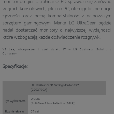
monitor do gier UltraGear OLED sprawdzi się zarówno
w grach konsolowych, jak i na PC, oferując liczne opcje
łączności oraz pełną kompatybilność z najnowszym
sprzętem gamingowym. Marka LG UltraGear będzie
nadal dostarczać monitory o najwyższej wydajności,
które wzbogacają każde doświadczenie rozgrywki.
YS Lee, wiceprezes i szef działu IT w LG Business Solutions
Company
Specyfikacje:
LG UltraGear OLED Gaming Monitor GX7
(27GX790A)
WOLED
Typ wyświetlacza
(Anti-Glare & Low Reflection (AGLR))
Rozmiar ekranu
27 cali