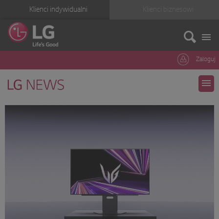
Klienci indywidualni
Klienci biznesowi
Zaloguj