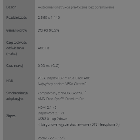
Design
4-stronna konstrukcja praktycznie bez obramowania
Rozdzielczość
2,560 x 1,440
Gama kolorów
DCI-P3 98,5%
Częstotliwość
odświeżania
480 Hz
(maks.)
Czas reakcji
0,03 ms (GtG)
VESA
DisplayHDR™
True Black 400
HDR
Najwyższy poziom VESA ClearMR
®
Synchronizacja
Kompatybilny z NVIDIA G-SYNC
adaptacyjna
AMD
Free-Sync™
Premium Pro
HDMI 2.1 x2
DisplayPort 2.1 x1
Złącza
USB3.0 1up 2down
4-biegunowe wyjście słuchawkowe (DTS Headphone:X)
Pochył (-5° ~ 15°)