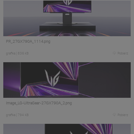
PR_27GX790A_1114.png
grafika
|
836 KB
Pobierz
Image_LG-UltraGear-27GX790A_2.png
grafika
|
794 KB
Pobierz