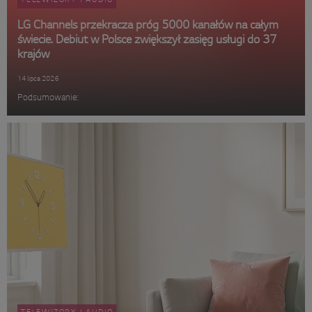
LG Channels przekracza próg 5000 kanałów na całym
świecie. Debiut w Polsce zwiększył zasięg usługi do 37
krajów
14 lipca 2026
Podsumowanie: