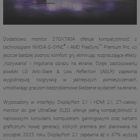
Dodatkowo, monitor 27GX790A oferuje kompatybilność z
®
™
technologiami NVIDIA G-SYNC
i AMD FreeSync
Premium Pro, co
jeszcze bardziej podnosi komfort gry, eliminując rozpraszające efekty
„rozrywania” i migotania obrazu na ekranie. Dzięki zastosowaniu
powłoki LG Anti-Glare & Low Reflection (AGLR) zapewnia
wygodniejszą rozgrywkę w jaśniejszych pomieszczeniach,
umożliwiając graczom bezproblemowe śledzenie wydarzeń na ekranie.
Wyposażony w interfejsy DisplayPort 2.1 i HDMI 2.1, 27-calowy
monitor do gier UltraGear OLED oferuje pełną kompatybilność z
najnowszymi konsolami, komputerami gamingowymi oraz kartami
graficznymi nowej generacji, których premiera jest planowana na
początek 2025 roku. DisplayPort 2.1 zapewnia aż o 67% wyższą