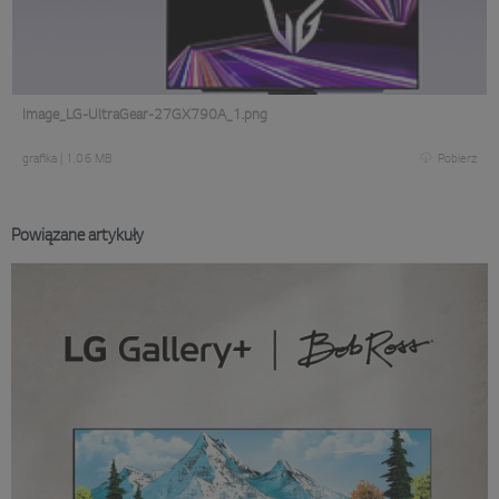
Image_LG-UltraGear-27GX790A_1.png
grafika
|
1,06 MB
Pobierz
Powiązane artykuły