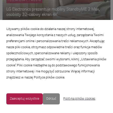
TELEWIZORY I AUDIO
LG Electronics prezentuje mobilny StandbyME 2 Max,
osobisty 32-calowy ekran 4K
29 czerwca 2026
Używamy plików cookie do działania naszej strony internetowej,
Podsumowanie
analizowania Twojego korzystania z naszych usług, zarządzania Twoimi
preferencjami online i personalizowania treści reklamowych. Akceptując
nasze pliki cookie, otrzymasz odpowiednie treści oraz funkcje mediów
społecznościowych, spersonalizowane reklamy i ulepszony sposób
przeglądania. Aby zarządzać swoimi wyborami, kliknij „Ustawienia plików
cookie”. Pliki cookie niezbędne są do podstawowego funkcjonowania
strony internetowej i nie mogą być odrzucone. Więcej informacji
znajdziesz w naszej Polityce plików cookie.
Zaakceptuj wszystkie
Odrzuć
Polityka plików cookies