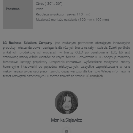
Obrót (-30° ~ 30°)
Podstawa
Pivot
Regulacja wysokości ( zakres 110 mm)
Możliwość montażu na ścianie (100 mm x 100 mm)
LG Business Solutions Company
jest zaufanym partnerem oferującym innowacyjne
produkty i niestandardowe rozwiązania dla różnych branż na całym świecie. Dzięki portfolio
unikalnych produktów, od wiodących w branży OLED po oznakowanie LED, LG jest
szanowaną marką wśród klientów na całym świecie. Rozwiązania IT LG obejmują monitory
biznesowe, laptopy, projektory, urządzenia chmurowe, wyświetlacze medyczne, roboty
komercyjne i ładowarki do pojazdów elektrycznych, wszystkie zaprojektowane w celu
maksymalizacji wydajności pracy i zwrotu dużej wartości dla klientów. Więcej informacji na
temat rozwiązań biznesowych LG można znaleźć na stronie
LG.com/b2b
.
Monika Siejewicz