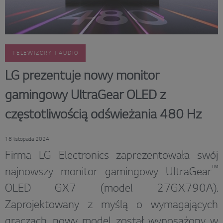
TELEWIZORY I AUDIO
LG prezentuje nowy monitor
gamingowy UltraGear OLED z
częstotliwością odświeżania 480 Hz
18 listopada 2024
Firma LG Electronics zaprezentowała swój
™
najnowszy monitor gamingowy UltraGear
OLED GX7 (model 27GX790A).
Zaprojektowany z myślą o wymagających
graczach, nowy model został wyposażony w