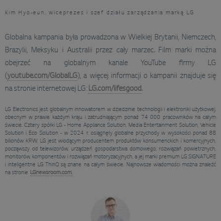
Kim Hyo-eun, wiceprezes i szef działu zarządzania marką LG
Globalna kampania była prowadzona w Wielkiej Brytanii, Niemczech,
Brazylii, Meksyku i Australii przez cały marzec. Film marki można
obejrzeć na globalnym kanale YouTube firmy LG
(
youtube.com/GlobalLG
), a więcej informacji o kampanii znajduje się
na stronie internetowej LG:
LG.com/lifesgood
.
LG Electronics jest globalnym innowatorem w dziedzinie technologii i elektroniki użytkowej,
obecnym w prawie każdym kraju i zatrudniającym ponad 74 000 pracowników na całym
świecie. Cztery spółki LG - Home Appliance Solution, Media Entertainment Solution, Vehicle
Solution i Eco Solution - w 2024 r. osiągnęły globalne przychody w wysokości ponad 88
bilionów KRW. LG jest wiodącym producentem produktów konsumenckich i komercyjnych,
począwszy od telewizorów, urządzeń gospodarstwa domowego, rozwiązań powietrznych,
monitorów, komponentów i rozwiązań motoryzacyjnych, a jej marki premium LG SIGNATURE
i inteligentne LG ThinQ są znane na całym świecie. Najnowsze wiadomości można znaleźć
na stronie
LGnewsroom.com.