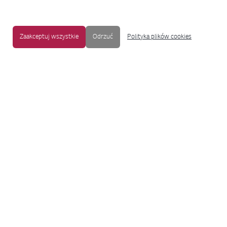
Zaakceptuj wszystkie
Odrzuć
Polityka plików cookies
MAPA STRONY
|
OCHRONA PRYWATNOŚCI
|
NOTKA PRAWNA
|
UŁATWIENIA DOSTĘPU
Copyright © 2009-2017 LG Electronics. Wszelkie prawa zastrzeżone.
To oficjalna strona główna firmy LG Electronics. Aby przejść do strony
korporacyjnej LG Corp lub stron innych spółek LG, proszę kliknąć