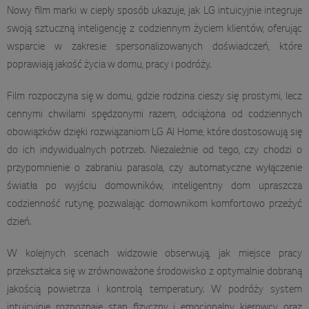
Nowy film marki w ciepły sposób ukazuje, jak LG intuicyjnie integruje
swoją sztuczną inteligencję z codziennym życiem klientów, oferując
wsparcie w zakresie spersonalizowanych doświadczeń, które
poprawiają jakość życia w domu, pracy i podróży.
Film rozpoczyna się w domu, gdzie rodzina cieszy się prostymi, lecz
cennymi chwilami spędzonymi razem, odciążona od codziennych
obowiązków dzięki rozwiązaniom LG AI Home, które dostosowują się
do ich indywidualnych potrzeb. Niezależnie od tego, czy chodzi o
przypomnienie o zabraniu parasola, czy automatyczne wyłączenie
światła po wyjściu domowników, inteligentny dom upraszcza
codzienność rutynę, pozwalając domownikom komfortowo przeżyć
dzień.
W kolejnych scenach widzowie obserwują, jak miejsce pracy
przekształca się w zrównoważone środowisko z optymalnie dobraną
jakością powietrza i kontrolą temperatury. W podróży system
intuicyjnie rozpoznaje stan fizyczny i emocjonalny kierowcy oraz