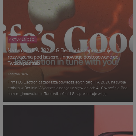
AKTUALNOŚCI
Na targach IFA 2026 LG Electronics zaprezentuje
rozwiązania pod hasłem „Innowacje dostosowane do
Twoich potrzeb”
6 sierpnia 2026
Firma LG Electronics zaprasza odwiedzających targi IFA 2026 na swoje
stoisko w Berlinie. Wydarzenie odbędzie się w dniach 4–8 września. Pod
hasłem „Innovation in Tune with You” LG zaprezentuje wizję
inteligentnego domu opartego na sztucznej inteligencji. Koncepcja,
rozwi...