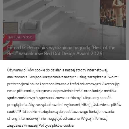
AKTUALNOŚCI
Firma LG Electronics wyróżniona nagrodą “Best of the
Best” w konkursie Red Dot Design Award 2026
4 maja 2026
Używamy plików cookie do działania naszej strony internetowej,
Podsumowanie wiadomości
analizowania Twojego korzystania z naszych usług, zarządzania Twoimi
preferencjami online i personalizowania treści reklamowych. Akceptując
nasze pliki cookie, otrzymasz odpowiednie treści oraz funkcje mediów
społecznościowych, spersonalizowane reklamy i ulepszony sposób
przeglądania. Aby zarządzać swoimi wyborami, kliknij „Ustawienia plików
cookie”. Pliki cookie niezbędne są do podstawowego funkcjonowania
strony internetowej i nie mogą być odrzucone. Więcej informacji
znajdziesz w naszej Polityce plików cookie.