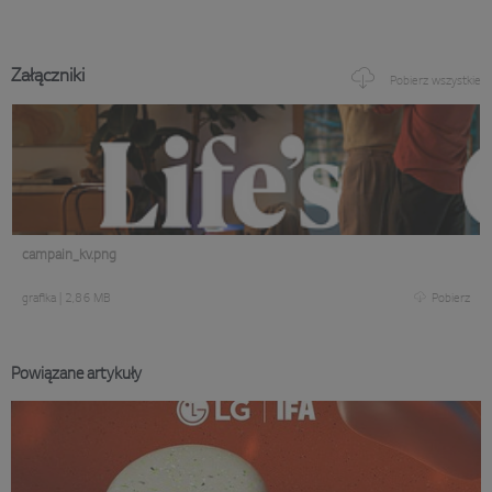
Załączniki
Pobierz wszystkie
campain_kv.png
grafika
|
2,86 MB
Pobierz
Powiązane artykuły