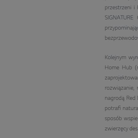
przestrzeni 
SIGNATURE O
przypominaj
bezprzewodow
Kolejnym wyr
Home Hub (na
zaprojektow
rozwiązanie, 
nagrodą Red 
potrafi natur
sposób wspier
zwierzęcy des