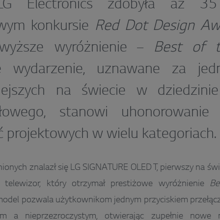
LG Electronics zdobyła aż 3
owym konkursie
Red Dot Design A
jwyższe wyróżnienie –
Best of 
e wydarzenie, uznawane za jed
iejszych na świecie w dziedzini
łowego, stanowi uhonorowanie 
ć projektowych w wielu kategoriach.
ionych znalazł się LG SIGNATURE OLED T, pierwszy na św
y telewizor, który otrzymał prestiżowe wyróżnienie
Be
odel pozwala użytkownikom jednym przyciskiem przełącz
ym a nieprzezroczystym, otwierając zupełnie nowe m