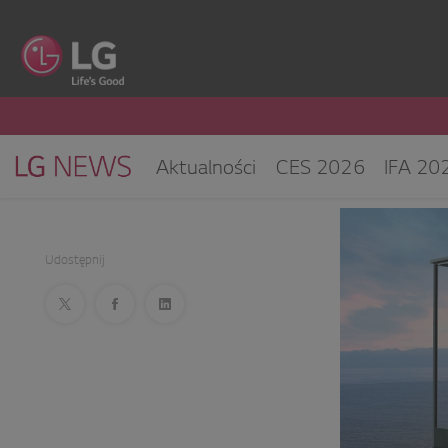
Aktualności
CES 2026
IFA 20
Klimatyzacja i pompy ciepła
Sprz
CES 2025
Udostępnij