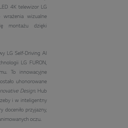
OLED 4K telewizor LG
 wrażenia wizualne
dę montażu dzięki
 LG Self-Driving AI
chnologii LG FURON,
mu. To innowacyjne
 zostało uhonorowane
nnovative Design
. Hub
zeby i w inteligentny
 doceniło przyjazny,
 animowanych oczu.