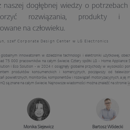
z naszej dogłębnej wiedzy o potrzebach
rzyć rozwiązania, produkty i d
owane na człowieku.
n, szef Corporate Design Center w LG Electronics
t globalnym innowatorem w dziedzinie technologii i elektroniki użytkowej, ob
ad 75 000 pracowników na całym świecie. Cztery spółki LG - Home Appliance S
Solution i Eco Solution - w 2024 r. osiągnęły globalne przychody w wysokości p
ntem produktów konsumenckich i komercyjnych, począwszy od telewizor
ań powietrznych, monitorów, komponentów i rozwiązań motoryzacyjnych, a jej
ThinQ są znane na całym świecie. Najnowsze wiadomości można znaleźć na stronie
L
Monika Siejewicz
Bartosz Wódecki