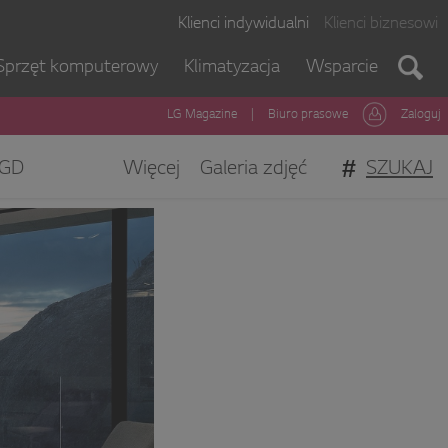
Klienci indywidualni
Klienci biznesowi
Sprzęt komputerowy
Klimatyzacja
Wsparcie
LG Magazine
|
Biuro prasowe
Zaloguj
#
SZUKAJ
GD
Więcej
Galeria zdjęć
gi Klienta