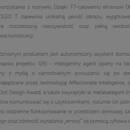
i korzystania z rozrywki. Dzięki 77-calowemu ekranowi 
LED T zapewnia unikalną jakość obrazu, wyjątkowe
ące rozszerzoną rzeczywistość oraz pełną swobo
ej konstrukcji.
óżnionym produktem jest autonomiczny asystent domowy
zwa projektu: Q9) – inteligentny agent oparty na te
any z myślą o samodzielnym poruszaniu się po do
napędzane przez technologię Affectionate Intelligence,
Dot Design Award, a także zwyciężyło w metakategorii
I
alnie komunikować się z użytkownikami, rozumie ich potr
a codzienne funkcjonowanie w przestrzeni domowej. Jury
ign oraz zdolność wyrażania „emocji” za pomocą cyfrowo