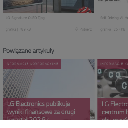
LG-Signature-OLED-T.jpg
Self-Driving-AI-
grafika
|
789 KB
Pobierz
grafika
|
257 KB
Powiązane artykuły
INFORMACJE KORPORACYJNE
INFORMACJE K
LG Electronics publikuje
LG Electr
wyniki finansowe za drugi
centrum b
kwartał 2026 r.
aby przyś