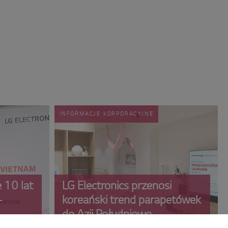
INFORMACJE KORPORACYJNE
e 10 lat
LG Electronics przenosi
-
koreański trend parapetówek
do Azji Południowo-