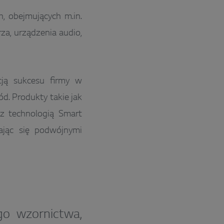
, obejmujących m.in.
rza, urządzenia audio,
ją sukcesu firmy w
d. Produkty takie jak
 technologią Smart
ając się podwójnymi
go wzornictwa,