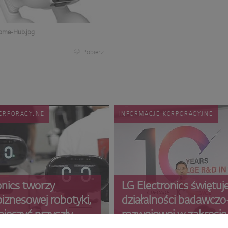
Home-Hub.jpg
Pobierz
ORPORACYJNE
INFORMACJE KORPORACYJNE
onics tworzy
LG Electronics świętuj
iznesowej robotyki,
działalności badawczo
pieszyć przyszły
rozwojowej w zakresie