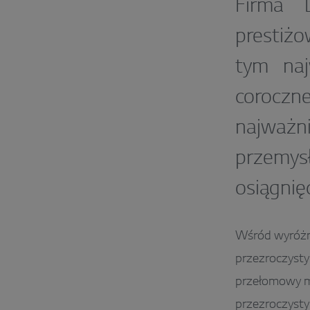
Firma 
prestiż
tym na
coroczn
najważn
przemys
osiągnię
Wśród wyróżn
przezroczyst
przełomowy m
przezroczyst