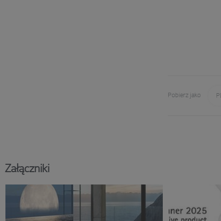
Pobierz jako
P
Załączniki