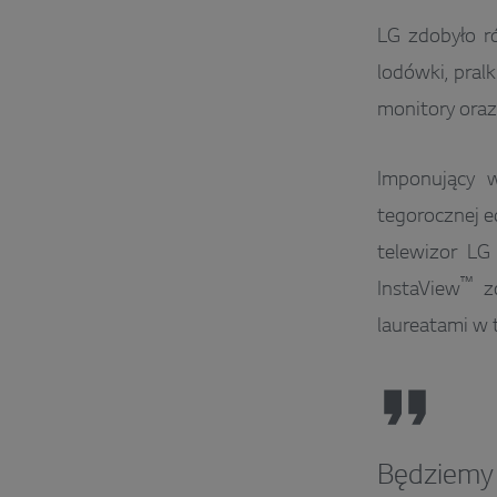
LG zdobyło r
lodówki, pralk
monitory oraz
Imponujący 
tegorocznej e
telewizor L
™
InstaView
zo
laureatami w
Będziemy