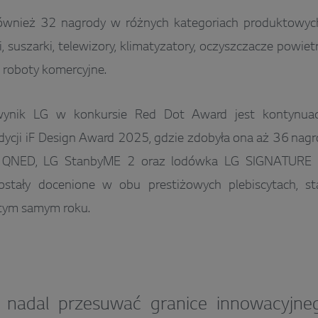
ównież 32 nagrody w różnych kategoriach produktowych
i, suszarki, telewizory, klimatyzatory, oczyszczacze powiet
 roboty komercyjne.
wynik LG w konkursie Red Dot Award jest kontynuac
dycji iF Design Award 2025, gdzie zdobyła ona aż 36 nagró
G QNED, LG StanbyME 2 oraz lodówka LG SIGNATURE z
stały docenione w obu prestiżowych plebiscytach, st
 tym samym roku.
 nadal przesuwać granice innowacyjne