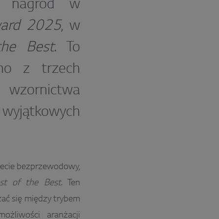
5 nagród w
ward 2025
, w
the Best
. To
no z trzech
e wzornictwa
wyjątkowych
iecie bezprzewodowy,
st of the Best
. Ten
ać się między trybem
ożliwości aranżacji