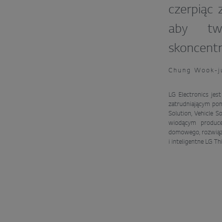
czerpiąc 
aby two
skoncentr
Chung Wook-ju
LG Electronics jes
zatrudniającym pon
Solution, Vehicle 
wiodącym produce
domowego, rozwiąz
i inteligentne LG 