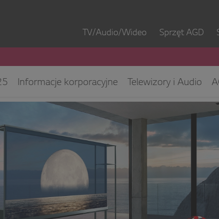
TV/Audio/Wideo
Sprzęt AGD
25
Informacje korporacyjne
Telewizory i Audio
A
ęt IT
ESG/CSR
Kontakt dla mediów
Biuro Obsłu