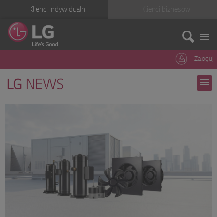
Klienci indywidualni
Klienci biznesowi
Zaloguj