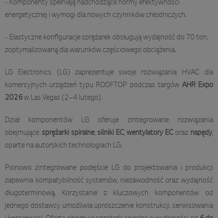
- Komponenty spełniają nadchodzące normy efektywności
energetycznej i wymogi dla nowych czynników chłodniczych.
- Elastyczne konfiguracje sprężarek obsługują wydajność do 70 ton,
zoptymalizowaną dla warunków częściowego obciążenia.
LG Electronics (LG) zaprezentuje swoje rozwiązania HVAC dla
komercyjnych urządzeń typu ROOFTOP podczas targów
AHR Expo
2026
w Las Vegas (2–4 lutego).
Dział komponentów LG oferuje zintegrowane rozwiązania
obejmujące:
sprężarki spiralne
,
silniki EC
,
wentylatory EC
oraz
napędy
,
oparte na autorskich technologiach LG.
Pionowo zintegrowane podejście LG do projektowania i produkcji
zapewnia kompatybilność systemów, niezawodność oraz wydajność
długoterminową. Korzystanie z kluczowych komponentów od
jednego dostawcy umożliwia uproszczenie konstrukcji, serwisowania