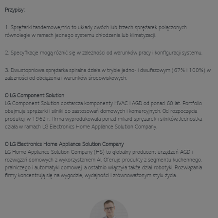
Przypisy:
1. Sprężarki tandemowe/trio to układy dwóch lub trzech sprężarek połączonych
równolegle w ramach jednego systemu chłodzenia lub klimatyzacji.
2. Specyfikacje mogą różnić się w zależności od warunków pracy i konfiguracji systemu.
3. Dwustopniowa sprężarka spiralna działa w trybie jedno- i dwufazowym (67% i 100%) w
zależności od obciążenia i warunków środowiskowych.
O LG Component Solution
LG Component Solution dostarcza komponenty HVAC i AGD od ponad 60 lat. Portfolio
obejmuje sprężarki i silniki do zastosowań domowych i komercyjnych. Od rozpoczęcia
produkcji w 1962 r., firma wyprodukowała ponad miliard sprężarek i silników. Jednostka
działa w ramach LG Electronics Home Appliance Solution Company.
O LG Electronics Home Appliance Solution Company
LG Home Appliance Solution Company (HS) to globalny producent urządzeń AGD i
rozwiązań domowych z wykorzystaniem AI. Oferuje produkty z segmentu kuchennego,
pralniczego i automatyki domowej, a ostatnio włączyła także dział robotyki. Rozwiązania
firmy koncentrują się na wygodzie, wydajności i zrównoważonym stylu życia.