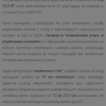
i konserwacji. Oferta obejmuje sprężarki spiralne o wydajności od
6 do
27,5 RT
, silniki wentylatorów, silniki EC oraz napędy do integracji w
systemach typu ROOFTOP.
Nowe rozwiązania, przeznaczone na rynek amerykański, zostały
projektowane również z myślą o nadchodzących rygorystycznych
normach w USA w 2029 r.
Oznacza to fundamentalne zmiany w
projektowaniu produktów
. LG oferuje pełen zakres komponentów do
różnych czynników chłodniczych i układów zasilania, umożliwiając
klientom płynne przejście do nowych rozwiązań bez konieczności
kompleksowej przebudowy systemu.
1
Dzięki konfiguracjom
tandemowym i trio
, sprężarki spiralne LG mogą
obsługiwać systemy do
70 ton chłodniczych
. Układ równoległy
zapewnia wysoką efektywność, szczególnie przy częściowym
obciążeniu. Połączenie sprężarek stałoobrotowych i dwustopniowych
umożliwia zakres wydajności od
12 do 27,5 ton
, dostosowany do
2
różnych potrzeb dachowych systemów komercyjnych
.