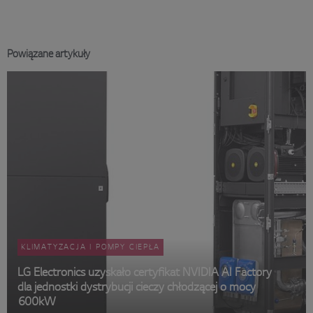
Powiązane artykuły
KLIMATYZACJA I POMPY CIEPŁA
LG Electronics uzyskało certyfikat NVIDIA AI Factory
dla jednostki dystrybucji cieczy chłodzącej o mocy
600kW