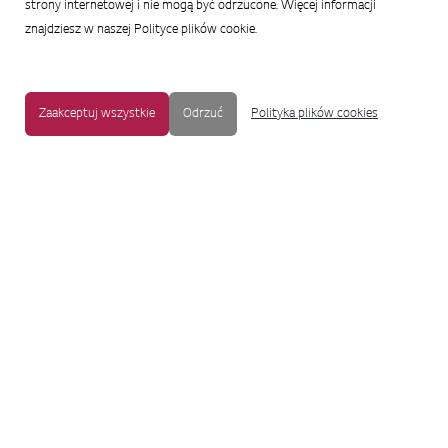
strony internetowej i nie mogą być odrzucone. Więcej informacji
znajdziesz w naszej Polityce plików cookie.
Zaakceptuj wszystkie
Odrzuć
Polityka plików cookies
MAPA STRONY
|
OCHRONA PRYWATNOŚCI
|
NOTKA PRAWNA
|
UŁATWIENIA DOSTĘPU
Copyright © 2009-2017 LG Electronics. Wszelkie prawa zastrzeżone.
To oficjalna strona główna firmy LG Electronics. Aby przejść do strony
korporacyjnej LG Corp lub stron innych spółek LG, proszę kliknąć