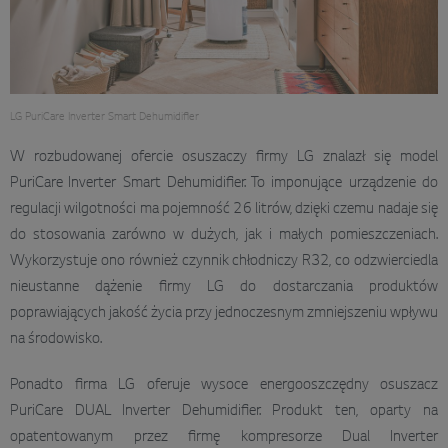
LG PuriCare Inverter Smart Dehumidifier
W rozbudowanej ofercie osuszaczy firmy LG znalazł się model
PuriCare Inverter Smart Dehumidifier. To imponujące urządzenie do
regulacji wilgotności ma pojemność 26 litrów, dzięki czemu nadaje się
do stosowania zarówno w dużych, jak i małych pomieszczeniach.
Wykorzystuje ono również czynnik chłodniczy R32, co odzwierciedla
nieustanne dążenie firmy LG do dostarczania produktów
poprawiających jakość życia przy jednoczesnym zmniejszeniu wpływu
na środowisko.
Ponadto firma LG oferuje wysoce energooszczędny osuszacz
PuriCare DUAL Inverter Dehumidifier. Produkt ten, oparty na
opatentowanym przez firmę kompresorze Dual Inverter