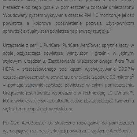
niezależnie od tego, gdzie w pomieszczeniu zostanie umieszczony.
Wbudowany system wykrywania cząstek PM 1,0 monitoruje jakość
powietrza, a kolorowe podświetlenie pozwala użytkownikom
1
sprawdzić aktualny stan powietrza na pierwszy rzut oka.
Urządzenie z serii L PuriCare, PuriCare AeroTower, sprytnie łączy w
sobie oczyszczacz powietrza, wentylator i grzejnik w jednym,
stylowym urządzeniu. Zastosowanie wielostopniowego filtra True
HEPA – przetestowanego pod kątem wychwytywania 99,97%
2
cząstek zawieszonych w powietrzu o wielkości zaledwie 0,3 mikrona
– pomaga zapewnić czystsze powietrze w całym pomieszczeniu.
Urządzenie jest również wyposażone w technologię LG UVnano™,
która wykorzystuje światło ultrafioletowe, aby zapobiegać tworzeniu
się bakterii na łopatkach wentylatora.
PuriCare AeroBooster to skuteczne rozwiązanie do pomieszczeń
wymagających szerszej cyrkulacji powietrza. Urządzenie AeroBooster