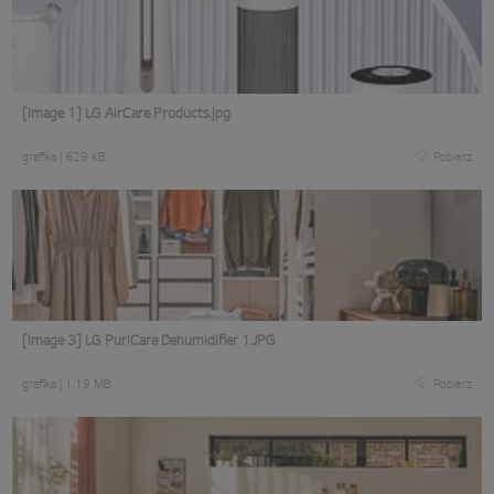
[Image 1] LG AirCare Products.jpg
grafika
|
629 KB
Pobierz
[Image 3] LG PuriCare Dehumidifier 1.JPG
grafika
|
1,19 MB
Pobierz