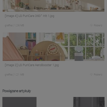
[Image 4] LG PuriCare 360˚ Hit 1.jpg
grafika
|
1,26 MB
Pobierz
[Image 2] LG PuriCare AeroBooster 1.jpg
grafika
|
1,21 MB
Pobierz
Powiązane artykuły