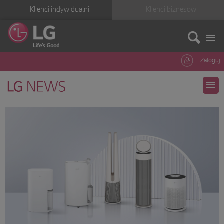
Klienci indywidualni
Klienci biznesowi
Zaloguj