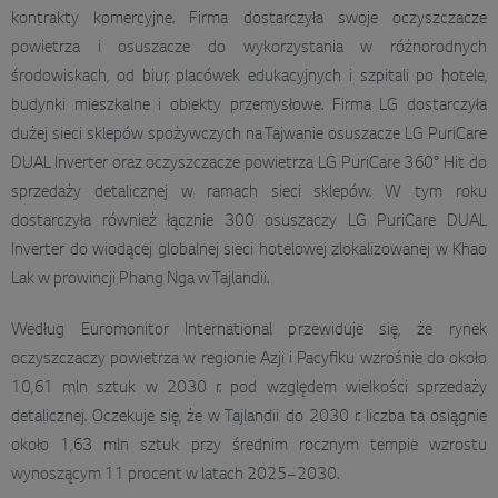
kontrakty komercyjne. Firma dostarczyła swoje oczyszczacze
powietrza i osuszacze do wykorzystania w różnorodnych
środowiskach, od biur, placówek edukacyjnych i szpitali po hotele,
budynki mieszkalne i obiekty przemysłowe. Firma LG dostarczyła
dużej sieci sklepów spożywczych na Tajwanie osuszacze LG PuriCare
DUAL Inverter oraz oczyszczacze powietrza LG PuriCare 360° Hit do
sprzedaży detalicznej w ramach sieci sklepów. W tym roku
dostarczyła również łącznie 300 osuszaczy LG PuriCare DUAL
Inverter do wiodącej globalnej sieci hotelowej zlokalizowanej w Khao
Lak w prowincji Phang Nga w Tajlandii.
Według Euromonitor International przewiduje się, że rynek
oczyszczaczy powietrza w regionie Azji i Pacyfiku wzrośnie do około
10,61 mln sztuk w 2030 r. pod względem wielkości sprzedaży
detalicznej. Oczekuje się, że w Tajlandii do 2030 r. liczba ta osiągnie
około 1,63 mln sztuk przy średnim rocznym tempie wzrostu
wynoszącym 11 procent w latach 2025–2030.