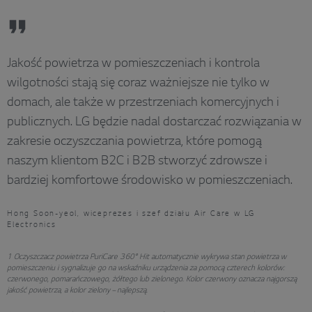
Jakość powietrza w pomieszczeniach i kontrola
wilgotności stają się coraz ważniejsze nie tylko w
domach, ale także w przestrzeniach komercyjnych i
publicznych. LG będzie nadal dostarczać rozwiązania w
zakresie oczyszczania powietrza, które pomogą
naszym klientom B2C i B2B stworzyć zdrowsze i
bardziej komfortowe środowisko w pomieszczeniach.
Hong Soon-yeol, wiceprezes i szef działu Air Care w LG
Electronics
1 Oczyszczacz powietrza PuriCare 360° Hit automatycznie wykrywa stan powietrza w
pomieszczeniu i sygnalizuje go na wskaźniku urządzenia za pomocą czterech kolorów:
czerwonego, pomarańczowego, żółtego lub zielonego. Kolor czerwony oznacza najgorszą
jakość powietrza, a kolor zielony – najlepszą.