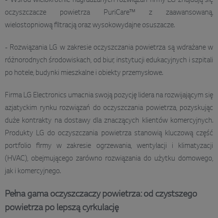
- Wśród wielokrotnie nagradzanych rozwiązań firmy LG znajdują się
oczyszczacze powietrza PuriCare™ z zaawansowaną,
wielostopniową filtracją oraz wysokowydajne osuszacze.
- Rozwiązania LG w zakresie oczyszczania powietrza są wdrażane w
różnorodnych środowiskach, od biur, instytucji edukacyjnych i szpitali
po hotele, budynki mieszkalne i obiekty przemysłowe.
Firma LG Electronics umacnia swoją pozycję lidera na rozwijającym się
azjatyckim rynku rozwiązań do oczyszczania powietrza, pozyskując
duże kontrakty na dostawy dla znaczących klientów komercyjnych.
Produkty LG do oczyszczania powietrza stanowią kluczową część
portfolio firmy w zakresie ogrzewania, wentylacji i klimatyzacji
(HVAC), obejmującego zarówno rozwiązania do użytku domowego,
jak i komercyjnego.
Pełna gama oczyszczaczy powietrza: od czystszego
powietrza po lepszą cyrkulację