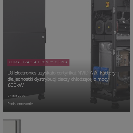
KLIMATYZACJA I POMPY CIEPŁA
LG Electronics uzyskało certyfikat NVIDIA AI Factory
dla jednostki dystrybucji cieczy chłodzącej o mocy
600kW
27 lipca 2026
Podsumowanie: