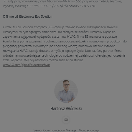
2 Testy przeprowadzone przez laboratoria IBR firmy SGS przy użyciu metody testowej
zgodnej z normą IEST RP CC001.6 (2016) dla filtrów HEPA i ULPA.
O firmie LG Electronics Eco Solution
Firma LG Eco Solution Company (ES) oferuje zaawansowane rozwiązania w zakresie
klimatyzacji, w tym agregaty chłodnicze, dla różnych sektorów i klimatów. Dążąc do
zapewnienia wyjątkowej wydajności systemów HVAC, firma ES ma na celu poprawę
komfortu w pomieszczeniach i dobrego samopoczucia dzięki innowacyjnym produktom do
pielęgnacji powietrza. Wykorzystując dogłębną wiedzę branżową, oferuje cyfrowe
rozwiązania HVAC zaprojektowane z myślą o lepszym życiu. Jako zaufany partner firma
wdraża najnowocześniejsze technologie do codziennej działalności, oferując jednocześnie
stałe wsparcie. Więcej informacji można znaleźć na stronie
www.LG.com/global/business/hvac
.
Bartosz Wódecki
Senior Communication Manager
Monday group