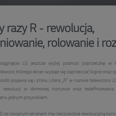
y razy R - rewolucja,
iniowanie, rolowanie i ro
iągnięcie LG jeszcze wyżej podnosi poprzeczkę w te
lewizor, którego ekran wydaje się zaprzeczać logice oraz s
ób pojawia się i znika. Litera „R” w nazwie telewizora
 rewolucji w domowej rozrywce oraz redefiniowania 
ranu jednym przyciskiem.
D ze zwijanym ekranem ma rzeczywiście rewolucyjną konst