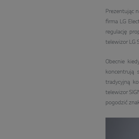
Prezentując 
firma LG Elec
regulację pro
telewizor LG 
Obecnie kied
koncentrują 
tradycyjną k
telewizor SI
pogodzić znak