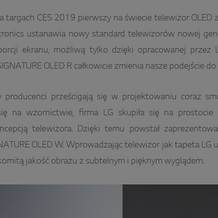
na targach CES 2019 pierwszy na świecie telewizor OLED
tronics ustanawia nowy standard telewizorów nowej gene
porcji ekranu, możliwą tylko dzięki opracowanej przez 
SIGNATURE OLED R całkowicie zmienia nasze podejście do o
y producenci prześcigają się w projektowaniu coraz sm
się na wzornictwie, firma LG skupiła się na prostocie
oncepcją telewizora. Dzięki temu powstał zaprezentow
GNATURE OLED W. Wprowadzając telewizor jak tapeta LG 
omitą jakość obrazu z subtelnym i pięknym wyglądem.