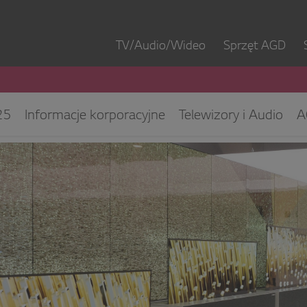
TV/Audio/Wideo
Sprzęt AGD
25
Informacje korporacyjne
Telewizory i Audio
A
ęt IT
ESG/CSR
Kontakt dla mediów
Biuro Obsłu