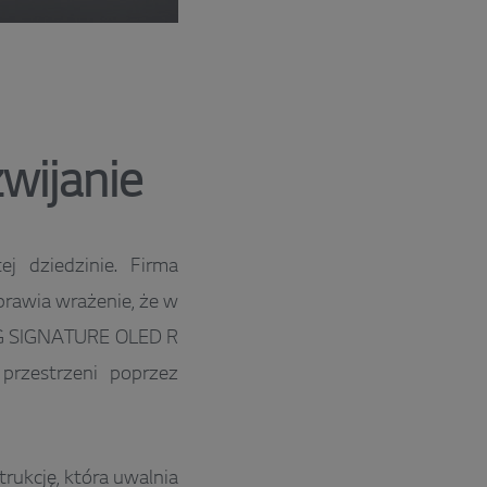
zwijanie
j dziedzinie. Firma
prawia wrażenie, że w
 LG SIGNATURE OLED R
przestrzeni poprzez
rukcję, która uwalnia