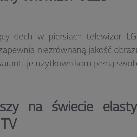
jący dech w piersiach telewizor 
apewnia niezrównaną jakość obrazu
warantuje użytkownikom pełną swob
wszy na świecie elast
 TV