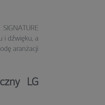
LG SIGNATURE
 i dźwięku, a
odę aranżacji
yczny LG