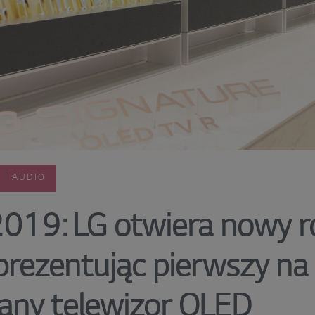
 I AUDIO
019: LG otwiera nowy roz
 prezentując pierwszy na
any telewizor OLED