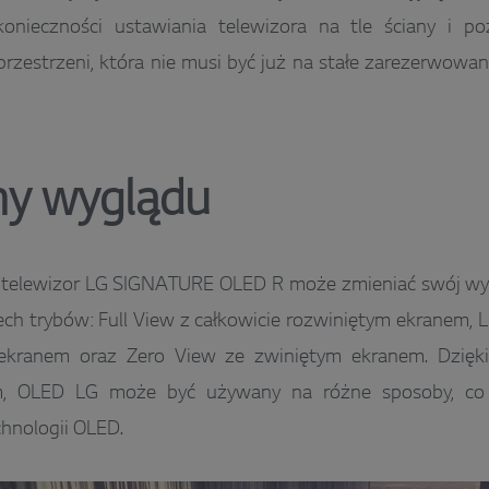
nieczności ustawiania telewizora na tle ściany i 
rzestrzeni, która nie musi być już na stałe zarezerwowa
y wyglądu
, telewizor LG SIGNATURE OLED R może zmieniać swój w
ech trybów: Full View z całkowicie rozwiniętym ekranem, 
ekranem oraz Zero View ze zwiniętym ekranem. Dzięk
m, OLED LG może być używany na różne sposoby, co j
hnologii OLED.