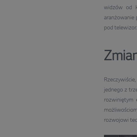
widzów od ko
aranżowanie p
pod telewizor.
Zmian
Rzeczywiście
jednego z trz
rozwiniętym 
możliwościo
rozwojowi tec