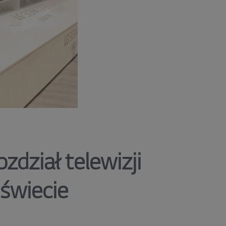
dział telewizji
 świecie