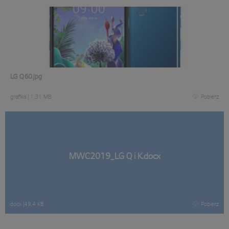
LG Q60.jpg
grafika
|
1,31 MB
Pobierz
MWC2019_LG Q i K.docx
docx
|
49,4 KB
Pobierz