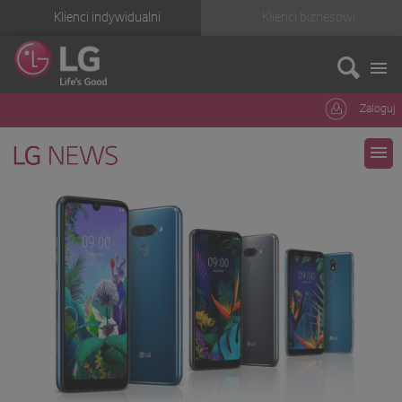
Klienci indywidualni
Klienci biznesowi
Zaloguj