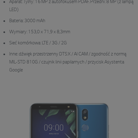
Aparat: Tylny: 16 MP z autofokusem PDAF. Przedni: 8 MP (z lampą
LED)
Bateria: 3000 mAh
Wymiary: 153,0 x 71,9 x 8,3mm
Sieć komórkowa: LTE / 3G / 2G
Inne: dźwięk przestrzenny DTS:X / AI CAM / zgodność z normą
MIL-STD 810G / czujnik linii papilarnych / przycisk Asystenta
Google