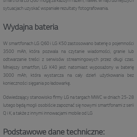
smartfona LG Q60 mogą za każdym razem, nawet w najtrudniejszych
sytuacjach uzyskać wspaniałe rezultaty fotografowania.
Wydajna bateria
W smartfonach LG Q60 i LG K50 zastosowano baterię o pojemności
3500 mAh, która pozwala na czytanie wiadomości, granie lub
odtwarzanie treści z serwisów streamingowych przez długi czas.
Mniejszy smartfon, LG K40 jest natomiast wyposażony w baterię
3000 mAh, która wystarcza na cały dzień użytkowania bez
konieczności sięgania po ładowarkę.
Odwiedzający stanowisko firmy LG na targach MWC w dniach 25-28
lutego będą mogli osobiście zapoznać się nowymi smartfonami z serii
Q i K, a także z innymi innowacjami mobile od LG
Podstawowe dane techniczne: