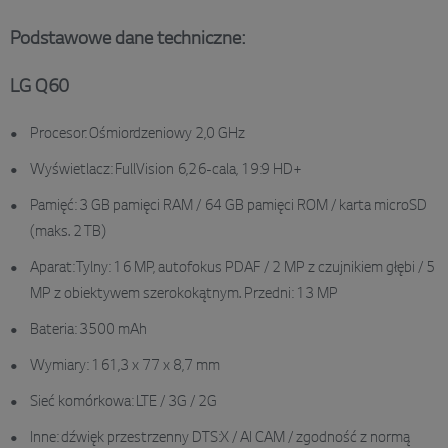
Podstawowe dane techniczne:
LG Q60
Procesor: Ośmiordzeniowy 2,0 GHz
Wyświetlacz: FullVision 6,26-cala, 19:9 HD+
Pamięć: 3 GB pamięci RAM / 64 GB pamięci ROM / karta microSD
(maks. 2 TB)
Aparat: Tylny: 16 MP, autofokus PDAF / 2 MP z czujnikiem głębi / 5
MP z obiektywem szerokokątnym. Przedni: 13 MP
Bateria: 3500 mAh
Wymiary: 161,3 x 77 x 8,7 mm
Sieć komórkowa: LTE / 3G / 2G
Inne: dźwięk przestrzenny DTS:X / AI CAM / zgodność z normą