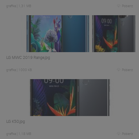
grafika
|
1,31 MB
Pobierz
LG MWC 2019 Range.jpg
grafika
|
1000 KB
Pobierz
LG K50.jpg
grafika
|
1,18 MB
Pobierz