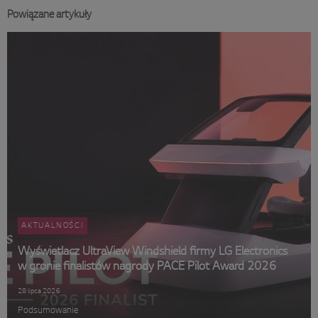
Powiązane artykuły
AKTUALNOŚCI
Wyświetlacz UltraView Windshield firmy LG Electronics
w gronie finalistów nagrody PACE Pilot Award 2026
28 lipca 2026
Podsumowanie