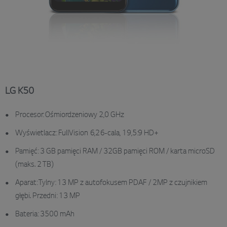
LG K50
Procesor: Ośmiordzeniowy 2,0 GHz
Wyświetlacz: FullVision 6,26-cala, 19,5:9 HD+
Pamięć: 3 GB pamięci RAM / 32GB pamięci ROM / karta microSD
(maks. 2 TB)
Aparat: Tylny: 13 MP z autofokusem PDAF / 2MP z czujnikiem
głębi. Przedni: 13 MP
Bateria: 3500 mAh