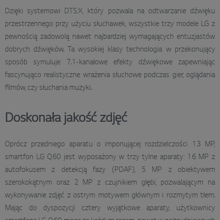
Dzięki systemowi DTS:X, który pozwala na odtwarzanie dźwięku
przestrzennego przy użyciu słuchawek, wszystkie trzy modele LG z
pewnością zadowolą nawet najbardziej wymagających entuzjastów
dobrych dźwięków. Ta wysokiej klasy technologia w przekonujący
sposób symuluje 7.1-kanałowe efekty dźwiękowe zapewniając
fascynująco realistyczne wrażenia słuchowe podczas gier, oglądania
filmów, czy słuchania muzyki.
Doskonała jakość zdjęć
Oprócz przedniego aparatu o imponującej rozdzielczości 13 MP,
smartfon LG Q60 jest wyposażony w trzy tylne aparaty: 16 MP z
autofokusem z detekcją fazy (PDAF), 5 MP z obiektywem
szerokokątnym oraz 2 MP z czujnikiem głębi, pozwalającym na
wykonywanie zdjęć z ostrym motywem głównym i rozmytym tłem.
Mając do dyspozycji cztery wyjątkowe aparaty, użytkownicy