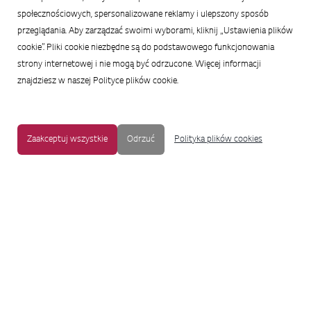
społecznościowych, spersonalizowane reklamy i ulepszony sposób
przeglądania. Aby zarządzać swoimi wyborami, kliknij „Ustawienia plików
cookie”. Pliki cookie niezbędne są do podstawowego funkcjonowania
strony internetowej i nie mogą być odrzucone. Więcej informacji
znajdziesz w naszej Polityce plików cookie.
Zaakceptuj wszystkie
Odrzuć
Polityka plików cookies
MAPA STRONY
|
OCHRONA PRYWATNOŚCI
|
NOTKA PRAWNA
|
UŁATWIENIA DOSTĘPU