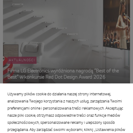
AKTUALNOŚCI
Firma LG Electronics wyróżniona nagrodą “Best of the
Best” w konkursie Red Dot Design Award 2026
4 maja 2026
Używamy plików cookie do działania naszej strony internetowej,
Podsumowanie wiadomości
analizowania Twojego korzystania z naszych usług, zarządzania Twoimi
preferencjami online i personalizowania treści reklamowych. Akceptując
nasze pliki cookie, otrzymasz odpowiednie treści oraz funkcje mediów
społecznościowych, spersonalizowane reklamy i ulepszony sposób
przeglądania. Aby zarządzać swoimi wyborami, kliknij „Ustawienia plików