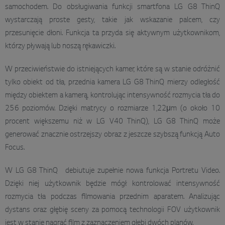
samochodem. Do obsługiwania funkcji smartfona LG G8 ThinQ
wystarczają proste gesty, takie jak wskazanie palcem, czy
przesunięcie dłoni. Funkcja ta przyda się aktywnym użytkownikom,
którzy pływają lub noszą rękawiczki.
W przeciwieństwie do istniejących kamer, które są w stanie odróżnić
tylko obiekt od tła, przednia kamera LG G8 ThinQ mierzy odległość
między obiektem a kamerą, kontrolując intensywność rozmycia tła do
256 poziomów. Dzięki matrycy o rozmiarze 1,22μm (o około 10
procent większemu niż w LG V40 ThinQ), LG G8 ThinQ może
generować znacznie ostrzejszy obraz z jeszcze szybszą funkcją Auto
Focus.
W LG G8 ThinQ debiutuje zupełnie nowa funkcja Portretu Video.
Dzięki niej użytkownik będzie mógł kontrolować intensywność
rozmycia tła podczas filmowania przednim aparatem. Analizując
dystans oraz głębię sceny za pomocą technologii FOV użytkownik
jest w stanie nagrać film z zaznaczeniem głębi dwóch planów.