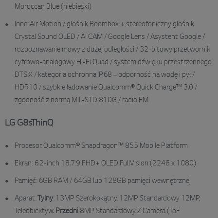
Moroccan Blue (niebieski)
Inne: Air Motion / głośnik Boombox + stereofoniczny głośnik
Crystal Sound OLED / AI CAM / Google Lens / Asystent Google /
rozpoznawanie mowy z dużej odległości / 32-bitowy przetwornik
cyfrowo-analogowy Hi-Fi Quad / system dźwięku przestrzennego
DTS:X / kategoria ochronna IP68 – odporność na wodę i pył /
HDR10 / szybkie ładowanie Qualcomm® Quick Charge™ 3.0 /
zgodność z normą MIL-STD 810G / radio FM
LG G8sThinQ
Procesor: Qualcomm® Snapdragon™ 855 Mobile Platform
Ekran: 6.2-inch 18.7:9 FHD+ OLED FullVision (2248 x 1080)
Pamięć: 6GB RAM / 64GB lub 128GB pamięci wewnętrznej
Aparat:
Tylny
: 13MP Szerokokątny, 12MP Standardowy 12MP,
Teleobiektyw.
Przedni
8MP Standardowy Z Camera (ToF