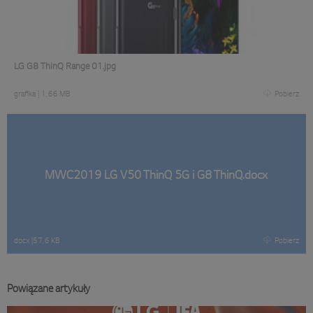
LG G8 ThinQ Range 01.jpg
grafika
|
1,66 MB
Pobierz
MWC2019 LG V50 ThinQ 5G i G8 ThinQ.docx
docx
|
57,6 KB
Pobierz
Powiązane artykuły