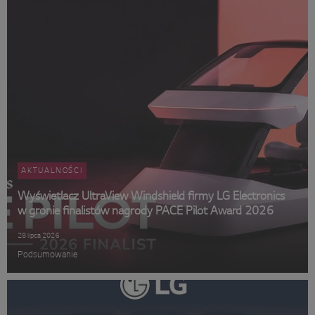
AKTUALNOŚCI
Wyświetlacz UltraView Windshield firmy LG Electronics
w gronie finalistów nagrody PACE Pilot Award 2026
28 lipca 2026
Podsumowanie