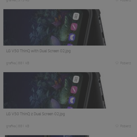
grafika
|
373 KB
Pobierz
LG V50 ThinQ with Dual Screen 02.jpg
grafika
|
881 KB
Pobierz
LG V50 ThinQ z Dual Screen 02.jpg
grafika
|
881 KB
Pobierz