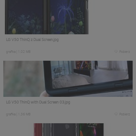
LG V50 ThinQ z Dual Screen.jpg
grafika
|
1,02 MB
Pobierz
LG V50 ThinQ with Dual Screen 03.jpg
grafika
|
1,36 MB
Pobierz