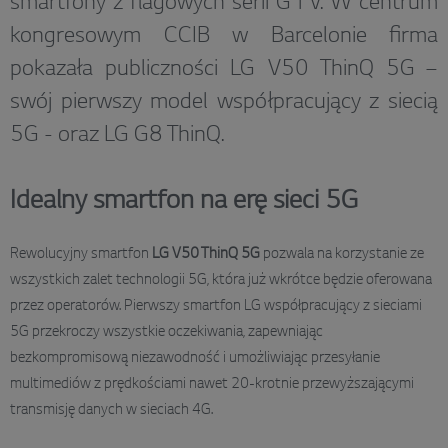
smartfony z flagowych serii G i V. W centrum
kongresowym CCIB w Barcelonie firma
pokazała publiczności LG V50 ThinQ 5G –
swój pierwszy model współpracujący z siecią
5G - oraz LG G8 ThinQ.
Idealny smartfon na erę sieci 5G
Rewolucyjny smartfon
LG V50 ThinQ 5G
pozwala na korzystanie ze
wszystkich zalet technologii 5G, która już wkrótce będzie oferowana
przez operatorów. Pierwszy smartfon LG współpracujący z sieciami
5G przekroczy wszystkie oczekiwania, zapewniając
bezkompromisową niezawodność i umożliwiając przesyłanie
multimediów z prędkościami nawet 20-krotnie przewyższającymi
transmisję danych w sieciach 4G.