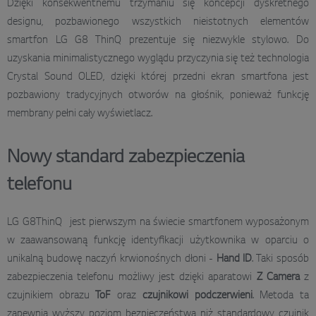
Dzięki konsekwentnemu trzymaniu się koncepcji dyskretnego
designu, pozbawionego wszystkich nieistotnych elementów
smartfon LG G8 ThinQ prezentuje się niezwykle stylowo. Do
uzyskania minimalistycznego wyglądu przyczynia się też technologia
Crystal Sound OLED, dzięki której przedni ekran smartfona jest
pozbawiony tradycyjnych otworów na głośnik, ponieważ funkcję
membrany pełni cały wyświetlacz.
Nowy standard zabezpieczenia
telefonu
LG G8ThinQ jest pierwszym na świecie smartfonem wyposażonym
w zaawansowaną funkcję identyfikacji użytkownika w oparciu o
unikalną budowę naczyń krwionośnych dłoni -
Hand ID
. Taki sposób
zabezpieczenia telefonu możliwy jest dzięki aparatowi
Z Camera
z
czujnikiem obrazu
ToF
oraz
czujnikowi podczerwieni
. Metoda ta
zapewnia wyższy poziom bezpieczeństwa niż standardowy czujnik