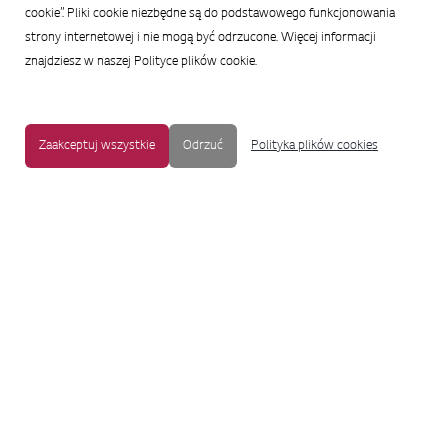
cookie”. Pliki cookie niezbędne są do podstawowego funkcjonowania
strony internetowej i nie mogą być odrzucone. Więcej informacji
znajdziesz w naszej Polityce plików cookie.
Zaakceptuj wszystkie
Odrzuć
Polityka plików cookies
MAPA STRONY
|
OCHRONA PRYWATNOŚCI
|
NOTKA PRAWNA
|
UŁATWIENIA DOSTĘPU
Copyright © 2009-2017 LG Electronics. Wszelkie prawa zastrzeżone.
To oficjalna strona główna firmy LG Electronics. Aby przejść do strony