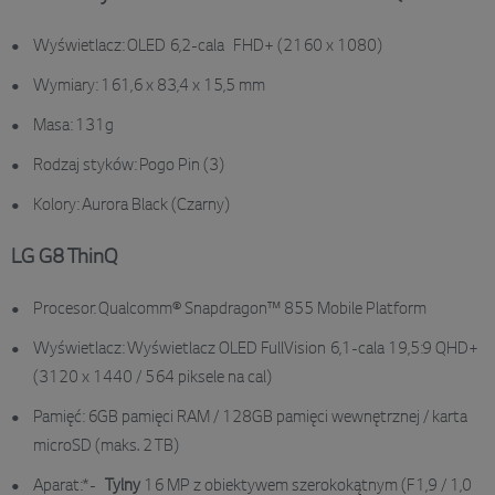
Wyświetlacz: OLED 6,2-cala FHD+ (2160 x 1080)
Wymiary: 161,6 x 83,4 x 15,5 mm
Masa: 131g
Rodzaj styków: Pogo Pin (3)
Kolory: Aurora Black (Czarny)
LG G8 ThinQ
Procesor: Qualcomm® Snapdragon™ 855 Mobile Platform
Wyświetlacz: Wyświetlacz OLED FullVision 6,1-cala 19,5:9 QHD+
(3120 x 1440 / 564 piksele na cal)
Pamięć: 6GB pamięci RAM / 128GB pamięci wewnętrznej / karta
microSD (maks. 2 TB)
Aparat:*-
Tylny
16 MP z obiektywem szerokokątnym (F1,9 / 1,0