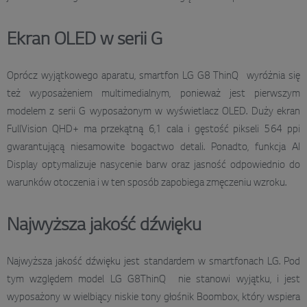
Ekran OLED w serii G
Oprócz wyjątkowego aparatu, smartfon LG G8 ThinQ wyróżnia się
też wyposażeniem multimedialnym, ponieważ jest pierwszym
modelem z serii G wyposażonym w wyświetlacz OLED. Duży ekran
FullVision QHD+ ma przekątną 6,1 cala i gęstość pikseli 564 ppi
gwarantującą niesamowite bogactwo detali. Ponadto, funkcja AI
Display optymalizuje nasycenie barw oraz jasność odpowiednio do
warunków otoczenia i w ten sposób zapobiega zmęczeniu wzroku.
Najwyższa jakość dźwięku
Najwyższa jakość dźwięku jest standardem w smartfonach LG. Pod
tym względem model LG G8ThinQ nie stanowi wyjątku, i jest
wyposażony w wielbiący niskie tony głośnik Boombox, który wspiera