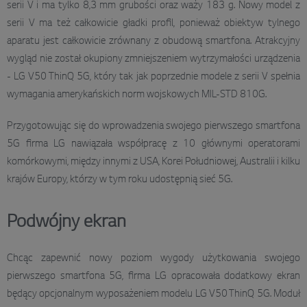
serii V i ma tylko 8,3 mm grubości oraz waży 183 g. Nowy model z
serii V ma też całkowicie gładki profil, ponieważ obiektyw tylnego
aparatu jest całkowicie zrównany z obudową smartfona. Atrakcyjny
wygląd nie został okupiony zmniejszeniem wytrzymałości urządzenia
- LG V50 ThinQ 5G, który tak jak poprzednie modele z serii V spełnia
wymagania amerykańskich norm wojskowych MIL-STD 810G.
Przygotowując się do wprowadzenia swojego pierwszego smartfona
5G firma LG nawiązała współpracę z 10 głównymi operatorami
komórkowymi, między innymi z USA, Korei Południowej, Australii i kilku
krajów Europy, którzy w tym roku udostępnią sieć 5G.
Podwójny ekran
Chcąc zapewnić nowy poziom wygody użytkowania swojego
pierwszego smartfona 5G, firma LG opracowała dodatkowy ekran
będący opcjonalnym wyposażeniem modelu LG V50 ThinQ 5G. Moduł