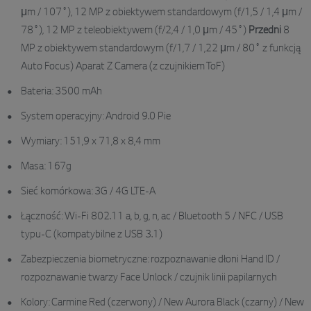
μm / 107˚), 12 MP z obiektywem standardowym (f/1,5 / 1,4 μm /
78˚), 12 MP z teleobiektywem (f/2,4 / 1,0 μm / 45˚)
Przedni
8
MP z obiektywem standardowym (f/1,7 / 1,22 μm / 80˚ z funkcją
Auto Focus) Aparat Z Camera (z czujnikiem ToF)
Bateria: 3500 mAh
System operacyjny: Android 9.0 Pie
Wymiary: 151,9 x 71,8 x 8,4 mm
Masa: 167g
Sieć komórkowa: 3G / 4G LTE-A
Łączność: Wi-Fi 802.11 a, b, g, n, ac / Bluetooth 5 / NFC / USB
typu-C (kompatybilne z USB 3.1)
Zabezpieczenia biometryczne: rozpoznawanie dłoni Hand ID /
rozpoznawanie twarzy Face Unlock / czujnik linii papilarnych
Kolory: Carmine Red (czerwony) / New Aurora Black (czarny) / New