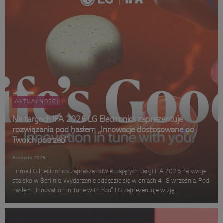
AKTUALNOŚCI
Na targach IFA 2026 LG Electronics zaprezentuje
rozwiązania pod hasłem „Innowacje dostosowane do
Twoich potrzeb”
6 sierpnia 2026
Firma LG Electronics zaprasza odwiedzających targi IFA 2026 na swoje
stoisko w Berlinie. Wydarzenie odbędzie się w dniach 4–8 września. Pod
hasłem „Innovation in Tune with You” LG zaprezentuje wizję
inteligentnego domu opartego na sztucznej inteligencji. Koncepcja,
rozwi...