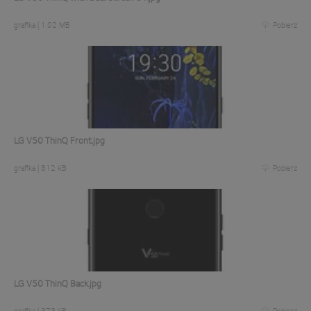
grafika
|
1,02 MB
Pobierz
LG V50 ThinQ Front.jpg
grafika
|
812 KB
Pobierz
LG V50 ThinQ Back.jpg