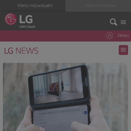
Klienci indywidualni
Klienci biznesowi
Zaloguj