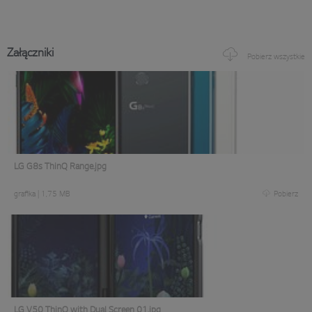
Załączniki
Pobierz wszystkie
LG G8s ThinQ Range.jpg
grafika
|
1,75 MB
Pobierz
LG V50 ThinQ with Dual Screen 01.jpg