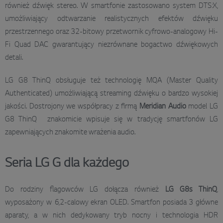
również dźwięk stereo. W smartfonie zastosowano system DTS:X,
umożliwiający odtwarzanie realistycznych efektów dźwięku
przestrzennego oraz 32-bitowy przetwornik cyfrowo-analogowy Hi-
Fi Quad DAC gwarantujący niezrównane bogactwo dźwiękowych
detali.
LG G8 ThinQ obsługuje też technologię MQA (Master Quality
Authenticated) umożliwiającą streaming dźwięku o bardzo wysokiej
jakości. Dostrojony we współpracy z firmą
Meridian Audio
model LG
G8 ThinQ znakomicie wpisuje się w tradycję smartfonów LG
zapewniających znakomite wrażenia audio.
Seria LG G dla każdego
Do rodziny flagowców LG dołącza również
LG G8s ThinQ
,
wyposażony w 6,2-calowy ekran OLED. Smartfon posiada 3 główne
aparaty, a w nich dedykowany tryb nocny i technologia HDR