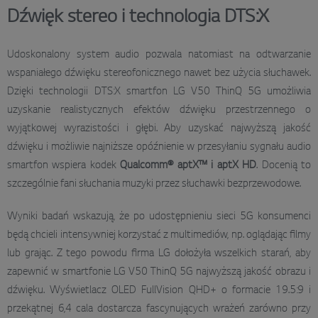
Dźwięk stereo i technologia DTS:X
Udoskonalony system audio pozwala natomiast na odtwarzanie
wspaniałego dźwięku stereofonicznego nawet bez użycia słuchawek.
Dzięki technologii DTS:X smartfon LG V50 ThinQ 5G umożliwia
uzyskanie realistycznych efektów dźwięku przestrzennego o
wyjątkowej wyrazistości i głębi. Aby uzyskać najwyższą jakość
dźwięku i możliwie najniższe opóźnienie w przesyłaniu sygnału audio
smartfon wspiera kodek
Qualcomm®
aptX™ i aptX HD
. Docenią to
szczególnie fani słuchania muzyki przez słuchawki bezprzewodowe.
Wyniki badań wskazują, że po udostępnieniu sieci 5G konsumenci
będą chcieli intensywniej korzystać z multimediów, np. oglądając filmy
lub grając. Z tego powodu firma LG dołożyła wszelkich starań, aby
zapewnić w smartfonie LG V50 ThinQ 5G najwyższą jakość obrazu i
dźwięku. Wyświetlacz OLED FullVision QHD+ o formacie 19.5:9 i
przekątnej 6,4 cala dostarcza fascynujących wrażeń zarówno przy