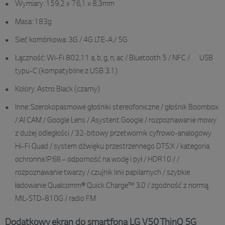
Wymiary: 159,2 x 76,1 x 8,3mm
Masa: 183g
Sieć komórkowa: 3G / 4G LTE-A / 5G
Łączność: Wi-Fi 802.11 a, b, g, n, ac / Bluetooth 5 / NFC / USB
typu-C (kompatybilne z USB 3.1)
Kolory: Astro Black (czarny)
Inne: Szerokopasmowe głośniki stereofoniczne / głośnik Boombox
/ AI CAM / Google Lens / Asystent Google / rozpoznawanie mowy
z dużej odległości / 32-bitowy przetwornik cyfrowo-analogowy
Hi-Fi Quad / system dźwięku przestrzennego DTS:X / kategoria
ochronna IP68 – odporność na wodę i pył / HDR10 / /
rozpoznawanie twarzy / czujnik linii papilarnych / szybkie
ładowanie Qualcomm® Quick Charge™ 3.0 / zgodność z normą
MIL-STD-810G / radio FM
Dodatkowy ekran do smartfona LG V50 ThinQ 5G