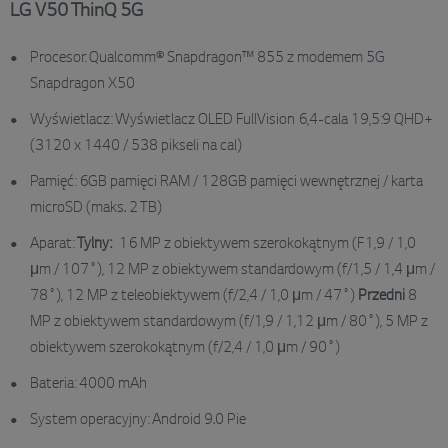
LG V50 ThinQ 5G
Procesor: Qualcomm® Snapdragon™ 855 z modemem 5G
Snapdragon X50
Wyświetlacz: Wyświetlacz OLED FullVision 6,4-cala 19,5:9 QHD+
(3120 x 1440 / 538 pikseli na cal)
Pamięć: 6GB pamięci RAM / 128GB pamięci wewnętrznej / karta
microSD (maks. 2 TB)
Aparat:
Tylny:
16 MP z obiektywem szerokokątnym (F1,9 / 1,0
μm / 107˚), 12 MP z obiektywem standardowym (f/1,5 / 1,4 μm /
78˚), 12 MP z teleobiektywem (f/2,4 / 1,0 μm / 47˚)
Przedni
8
MP z obiektywem standardowym (f/1,9 / 1,12 μm / 80˚), 5 MP z
obiektywem szerokokątnym (f/2,4 / 1,0 μm / 90˚)
Bateria: 4000 mAh
System operacyjny: Android 9.0 Pie