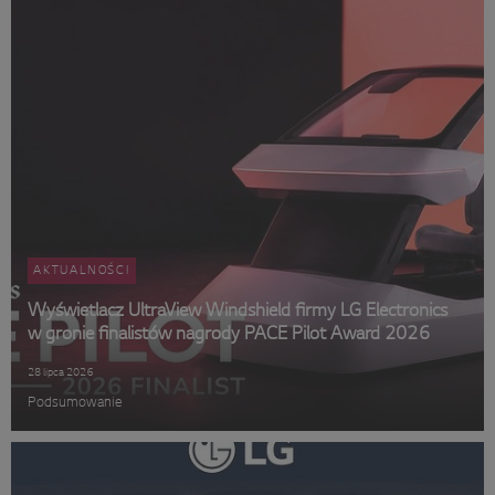
AKTUALNOŚCI
Wyświetlacz UltraView Windshield firmy LG Electronics
w gronie finalistów nagrody PACE Pilot Award 2026
28 lipca 2026
Podsumowanie