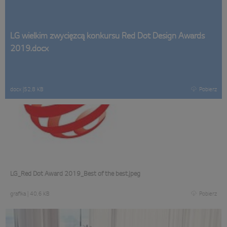
LG wielkim zwycięzcą konkursu Red Dot Design Awards
2019.docx
docx
|
52,8 KB
Pobierz
LG_Red Dot Award 2019_Best of the best.jpeg
grafika
|
40,6 KB
Pobierz