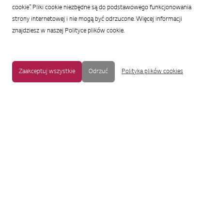
cookie”. Pliki cookie niezbędne są do podstawowego funkcjonowania
strony internetowej i nie mogą być odrzucone. Więcej informacji
znajdziesz w naszej Polityce plików cookie.
Zaakceptuj wszystkie
Odrzuć
Polityka plików cookies
MAPA STRONY
|
OCHRONA PRYWATNOŚCI
|
NOTKA PRAWNA
|
UŁATWIENIA DOSTĘPU
Copyright © 2009-2017 LG Electronics. Wszelkie prawa zastrzeżone.
To oficjalna strona główna firmy LG Electronics. Aby przejść do strony