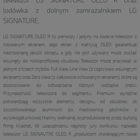
telewizor LG SIGNATURE OLED R oraz
lodówka z dolnym zamrażalnikiem LG
SIGNATURE.
LG SIGNATURE OLED R to pierwszy i jedyny na świecie telewizor z
rolowanym ekranem. Jego ekran z matrycą OLED gwarantuje
niezrównaną jakość obrazu, a gdy nie jest używany może zostać
wsunięty do niskoprofilowej obudowy. Telewizor może pracować w
jednym z trzech trybów: Full View, Line View (z częściowo wsuniętym
ekranem) oraz Zero View (z całkowicie schowanym ekranem), które są
dostosowane do odtwarzania różnych rodzajów treści.
Przynależność telewizora do segmentu Premium wyraźnie
potwierdzają wszystkie elementy designu, od obudowy ze
szczotkowanego aluminium po maskownicę głośników z
wysokogatunkowej tkaniny wełnianej, wyprodukowanej przez duńską
firmę Kvadrat. W uzasadnieniu nagrody jury konkursu nazwało
telewizor LG SIGNAUTRE OLED R „produktem otwierającym nowe