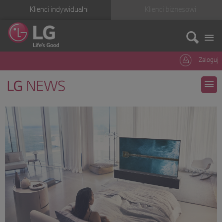
Klienci indywidualni
Klienci biznesowi
Zaloguj