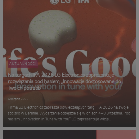
AKTUALNOŚCI
Na targach IFA 2026 LG Electronics zaprezentuje
rozwiązania pod hasłem „Innowacje dostosowane do
Twoich potrzeb”
6 sierpnia 2026
Firma LG Electronics zaprasza odwiedzających targi IFA 2026 na swoje
stoisko w Berlinie. Wydarzenie odbędzie się w dniach 4–8 września. Pod
hasłem „Innovation in Tune with You” LG zaprezentuje wizję
inteligentnego domu opartego na sztucznej inteligencji. Koncepcja,
rozwi...