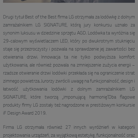
Drugi tytuł Best of the Best firma LG otrzymała za lodówkę z dolnym
zamrażalnikiem LG SIGNATURE, którą jury konkursu uznało za
synonim luksusu w dziedzinie sprzętu AGD. Lodówka ta wyróżnia się
29-calowym wyświetlaczem LED, który po dwukrotnym stuknięciu
staje się przezroczysty i pozwala na sprawdzenie jej zawartości bez
otwierania drzwi. Innowacja ta nie tylko podwyższa komfort
użytkowania, ale również pozwala na zmniejszenie zużycia energii –
rzadsze otwieranie drzwi lodówki przekłada się na ograniczenie strat
zimnego powietrza. Jurorzy zwrócili uwagę na funkcjonalność, design i
łatwość użytkowania lodówki z dolnym zamrażalnikiem LG
SIGNATURE, które tworzą „imponującą harmonię”.Oba flagowe
produkty firmy LG zostały też nagrodzone w prestiżowym konkursie
iF Design Award 2019.
Firma LG otrzymała również 27 innych wyróżnień w kategorii
projektowania urządzeń, za wyjątkową estetykę, funkcjonalność oraz