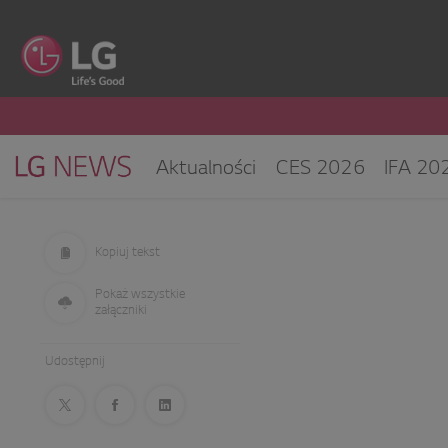
Aktualności
CES 2026
IFA 20
Klimatyzacja i pompy ciepła
Sprz
CES 2025
Kopiuj tekst
Pokaż wszystkie
załączniki
Udostępnij