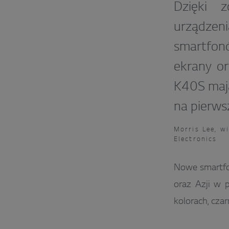
Dzięki 
urządzen
smartfon
ekrany or
K40S mają
na pierw
Morris Lee, w
Electronics
Nowe smartfon
oraz Azji w 
kolorach, cza