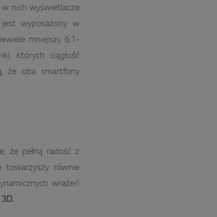
o w nich wyświetlacze
 jest wyposażony w
iewiele mniejszy 6,1-
i, których ciągłość
ą, że oba smartfony
e, że pełną radość z
 towarzyszy równie
 dynamicznych wrażeń
 3D.