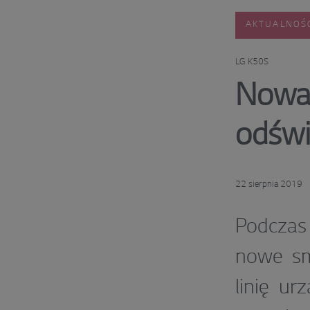
AKTUALNOŚ
LG K50S
Nowa 
odświ
22 sierpnia 2019
Podczas
nowe sm
linię u