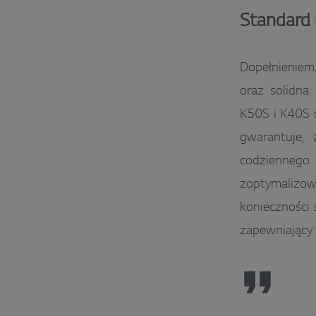
Standard 
Dopełnieniem 
oraz solidna
K50S i K40S 
gwarantuje,
codzienneg
zoptymalizowa
konieczności
zapewniający