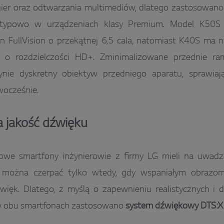
 gier oraz odtwarzania multimediów, dlatego zastosowan
 typowo w urządzeniach klasy Premium. Model K50S
 FullVision o przekątnej 6,5 cala, natomiast K40S ma n
 o rozdzielczości HD+. Zminimalizowane przednie ramk
ynie dyskretny obiektyw przedniego aparatu, sprawiaj
wocześnie.
 jakość dźwięku
nowe smartfony inżynierowie z firmy LG mieli na uwadz
 można czerpać tylko wtedy, gdy wspaniałym obrazom
więk. Dlatego, z myślą o zapewnieniu realistycznych i
w obu smartfonach zastosowano
system dźwiękowy DTS:X