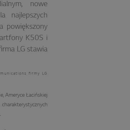
dialnym, nowe
a najlepszych
na powiększony
artfony K50S i
firma LG stawia
mmunications firmy LG
, Ameryce Łacińskiej
 charakterystycznych
.