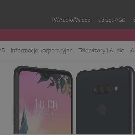
TV/Audio/Wideo
Sprzęt AGD
25
Informacje korporacyjne
Telewizory i Audio
A
ęt IT
ESG/CSR
Kontakt dla mediów
Biuro Obsłu