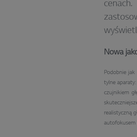
cenach
zastos
wyświetl
Nowa jako
Podobnie jak 
tylne aparat
czujnikiem gł
skuteczniejsz
realistyczną 
autofokusem 