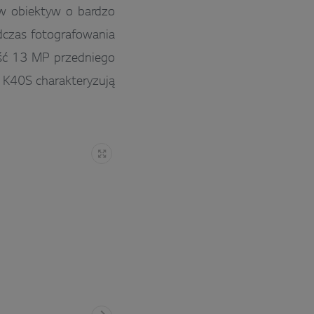
 w obiektyw o bardzo
dczas fotografowania
ość 13 MP przedniego
 K40S charakteryzują