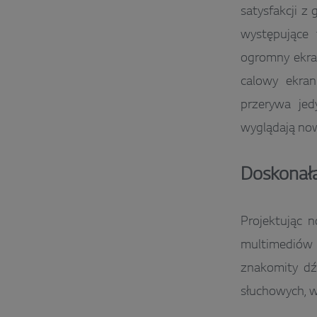
satysfakcji z
występujące
ogromny ekran
calowy ekran
przerywa jed
wyglądają no
Doskonała
Projektując 
multimediów
znakomity dź
słuchowych, 