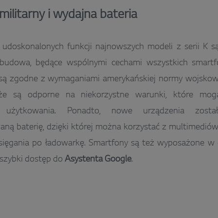
militarny i wydajna bateria
udoskonalonych funkcji najnowszych modeli z serii K są
 budowa, będące wspólnymi cechami wszystkich smart
są zgodne z wymaganiami amerykańskiej normy wojsko
 że są odporne na niekorzystne warunki, które mog
o użytkowania. Ponadto, nowe urządzenia zost
ną baterię, dzięki której można korzystać z multimediów
 sięgania po ładowarkę. Smartfony są też wyposażone w
 szybki dostęp do
Asystenta Google
.