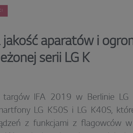
CI
jakość aparatów i ogro
eżonej serii LG K
 targów IFA 2019 w Berlinie LG 
artfony LG K50S i LG K40S, które
rządzeń z funkcjami z flagowców w