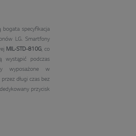
 bogata specyfikacja
fonów LG. Smartfony
wej
MIL-STD-810G
, co
ą wystąpić podczas
ały wyposażone w
 przez długi czas bez
 dedykowany przycisk