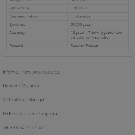
Transparentność
38% (panel)
Kąty widzenia
178 x 178
Czas reakcji matrycy
1 milisekunda
Żywotność
30,000 godzin
Czas pracy
18 godzin / 7 dni w tygodniu (tylko
dla ruchomych treści video)
Położenie
Poziome / Pionowe
Informacji handlowych udziela:
Dobromir Maconko
Vertical Sales Manager
LG Electronics Polska Sp. z o.o.
Tel.: +48 607 412 637