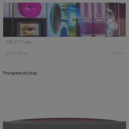
PRE_5107n.jpg
grafika
|
805 KB
Pobierz
Powiązane artykuły