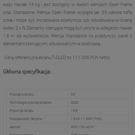
waży niecałe 14 kg i jest dostępny w dwóch wersjach: Open Frame
oraz Standalone. Wersja Open Frame wygląda jak 55-calowa tafla
szkła i może być instalowana pojedynczo lub wbudowana w ścianę
wideo 2 x N. Elementy sterujące mogą być ukryte w odległości nawet
1,6 m od wyświetlacza. Wersja Standalone to pojedynczy panel z
elementami sterującymi, wbudowanymi w podstawę.
Cena referencyjna ekranu T-OLED to 111 000 PLN netto.
Główna specyfikacja:
Przekątna ekranu
55”
Technologia wykonania panelu
OLED
Proporcja obrazu
16:9
Rozdzielczość natywna
1,920 x 1,080 (FHD)
Jasność
400/150 cd/m²