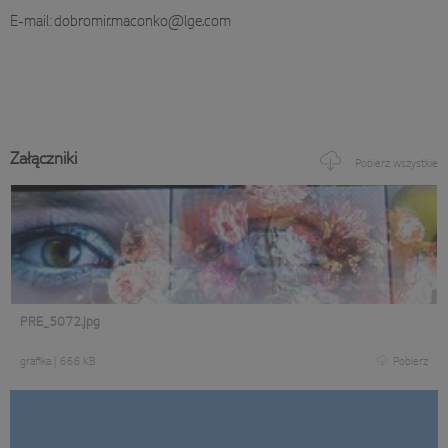
E-mail: dobromir.maconko@lge.com
Załączniki
Pobierz wszystkie
PRE_5072.jpg
grafika
|
666 KB
Pobierz