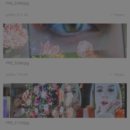
PRE_5098.jpg
grafika
|
872 KB
Pobierz
PRE_5088.jpg
grafika
|
756 KB
Pobierz
PRE_5106.jpg