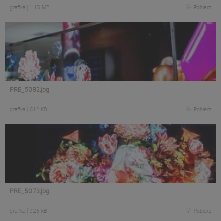
grafika
|
1,15 MB
Pobierz
PRE_5082.jpg
grafika
|
612 KB
Pobierz
PRE_5073.jpg
grafika
|
926 KB
Pobierz