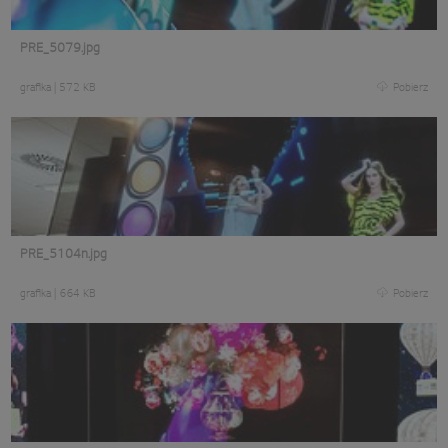
PRE_5079.jpg
grafika
|
572 KB
Pobierz
PRE_5104n.jpg
grafika
|
664 KB
Pobierz