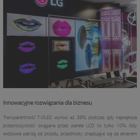
Innowacyjne rozwiązania dla biznesu
Transparentność T-OLED wynosi aż 38%, podczas gdy największa
przezroczystość osiągana przez panele LCD to tylko 10%. Gdy
widzowie patrzą od przodu, przedmioty znajdujące się za ekranem