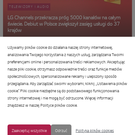
TELEWIZORY I AUDIO
LG Channels przekracza próg 5000 kanałów na całym
świecie. Debiut w Polsce zwiększył zasięg usługi do 37
krajów
14 lipca 2026
Używamy plików cookie do działania naszej strony internetowej,
Podsumowanie:
analizowania Twojego korzystania z naszych usług, zarządzania Twoimi
preferencjami online i personalizowania treści reklamowych. Akceptując
nasze pliki cookie, otrzymasz odpowiednie treści oraz funkcje mediów
społecznościowych, spersonalizowane reklamy i ulepszony sposób
przeglądania. Aby zarządzać swoimi wyborami, kliknij „Ustawienia plików
cookie”. Pliki cookie niezbędne są do podstawowego funkcjonowania
strony internetowej i nie mogą być odrzucone. Więcej informacji
znajdziesz w naszej Polityce plików cookie.
Zaakceptuj wszystkie
Odrzuć
Polityka plików cookies