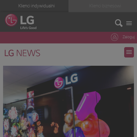
Klienci indywidualni
Klienci biznesowi
Zaloguj