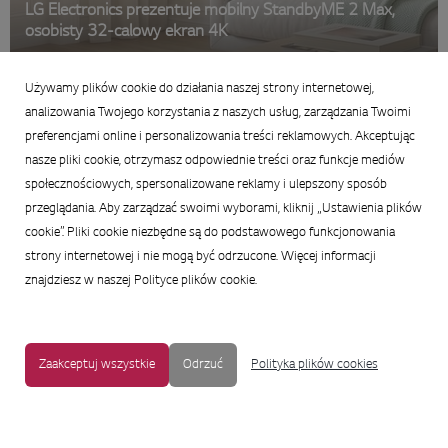
LG Electronics prezentuje mobilny StandbyME 2 Max,
osobisty 32-calowy ekran 4K
29 czerwca 2026
Używamy plików cookie do działania naszej strony internetowej,
Podsumowanie
analizowania Twojego korzystania z naszych usług, zarządzania Twoimi
preferencjami online i personalizowania treści reklamowych. Akceptując
nasze pliki cookie, otrzymasz odpowiednie treści oraz funkcje mediów
społecznościowych, spersonalizowane reklamy i ulepszony sposób
przeglądania. Aby zarządzać swoimi wyborami, kliknij „Ustawienia plików
cookie”. Pliki cookie niezbędne są do podstawowego funkcjonowania
strony internetowej i nie mogą być odrzucone. Więcej informacji
znajdziesz w naszej Polityce plików cookie.
Zaakceptuj wszystkie
Odrzuć
Polityka plików cookies