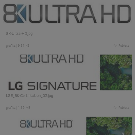
8K-Ultra-HD.jpg
grafika
|
9,51 KB
Pobierz
LGE_8K-Certification_02.jpg
grafika
|
1,19 MB
Pobierz