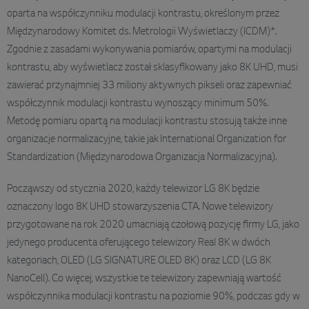
oparta na współczynniku modulacji kontrastu, określonym przez
Międzynarodowy Komitet ds. Metrologii Wyświetlaczy (ICDM)*.
Zgodnie z zasadami wykonywania pomiarów, opartymi na modulacji
kontrastu, aby wyświetlacz został sklasyfikowany jako 8K UHD, musi
zawierać przynajmniej 33 miliony aktywnych pikseli oraz zapewniać
współczynnik modulacji kontrastu wynoszący minimum 50%.
Metodę pomiaru opartą na modulacji kontrastu stosują także inne
organizacje normalizacyjne, takie jak International Organization for
Standardization (Międzynarodowa Organizacja Normalizacyjna).
Począwszy od stycznia 2020, każdy telewizor LG 8K będzie
oznaczony logo 8K UHD stowarzyszenia CTA. Nowe telewizory
przygotowane na rok 2020 umacniają czołową pozycję firmy LG, jako
jedynego producenta oferującego telewizory Real 8K w dwóch
kategoriach, OLED (LG SIGNATURE OLED 8K) oraz LCD (LG 8K
NanoCell). Co więcej, wszystkie te telewizory zapewniają wartość
współczynnika modulacji kontrastu na poziomie 90%, podczas gdy w