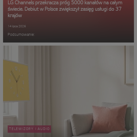
LG Channels przekracza próg 5000 kanałów na całym
świecie. Debiut w Polsce zwiększył zasięg usługi do 37
krajów
14 lipca 2026
Podsumowanie:
TELEWIZORY I AUDIO