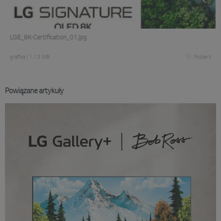
LGE_8K-Certification_01.jpg
grafika
|
1,13 MB
Pobierz
Powiązane artykuły