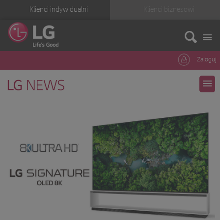
Klienci indywidualni
Klienci biznesowi
Zaloguj