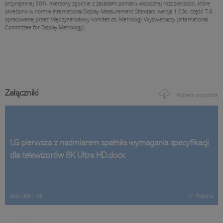
przynajmniej 50%, mierzony zgodnie z zasadami pomiaru widocznej rozdzielczości, które
określono w normie International Display Measurement Standard wersja 1.03c, część 7.8
opracowanej przez Międzynarodowy Komitet ds. Metrologii Wyświetlaczy (International
Committee for Display Metrology).
Załączniki
Pobierz wszystkie
LG pierwsza z nadmiarem spełniła wymagania specyfikacji
dla telewizorów 8K Ultra HD.docx
docx
|
66,7 KB
Pobierz