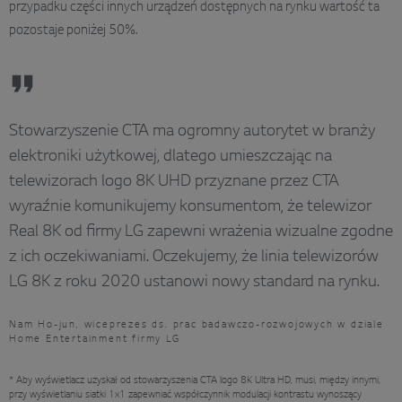
przypadku części innych urządzeń dostępnych na rynku wartość ta
pozostaje poniżej 50%.
Stowarzyszenie CTA ma ogromny autorytet w branży
elektroniki użytkowej, dlatego umieszczając na
telewizorach logo 8K UHD przyznane przez CTA
wyraźnie komunikujemy konsumentom, że telewizor
Real 8K od firmy LG zapewni wrażenia wizualne zgodne
z ich oczekiwaniami. Oczekujemy, że linia telewizorów
LG 8K z roku 2020 ustanowi nowy standard na rynku.
Nam Ho-jun, wiceprezes ds. prac badawczo-rozwojowych w dziale
Home Entertainment firmy LG
* Aby wyświetlacz uzyskał od stowarzyszenia CTA logo 8K Ultra HD, musi, między innymi,
przy wyświetlaniu siatki 1x1 zapewniać współczynnik modulacji kontrastu wynoszący