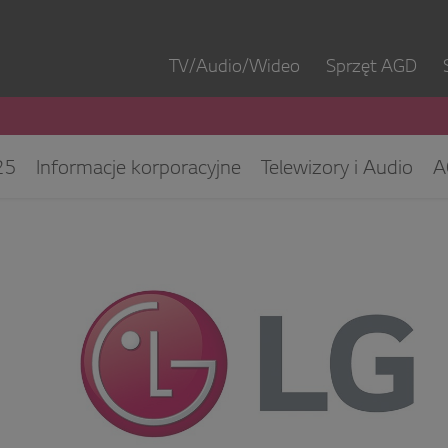
TV/Audio/Wideo
Sprzęt AGD
25
Informacje korporacyjne
Telewizory i Audio
A
ęt IT
ESG/CSR
Kontakt dla mediów
Biuro Obsłu