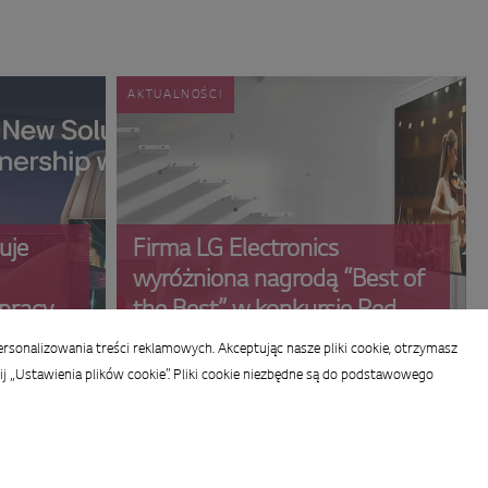
AKTUALNOŚCI
uje
Firma LG Electronics
wyróżniona nagrodą “Best of
pracy z
the Best” w konkursie Red
Dot Design Award 2026
ersonalizowania treści reklamowych. Akceptując nasze pliki cookie, otrzymasz
j „Ustawienia plików cookie”. Pliki cookie niezbędne są do podstawowego