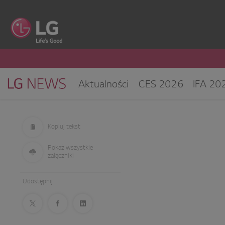
Aktualności
CES 2026
IFA 20
Klimatyzacja i pompy ciepła
Sprz
CES 2025
Kopiuj tekst
Pokaż wszystkie
załączniki
Udostępnij