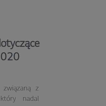
dotyczące
2020
ę związaną z
tóry nadal