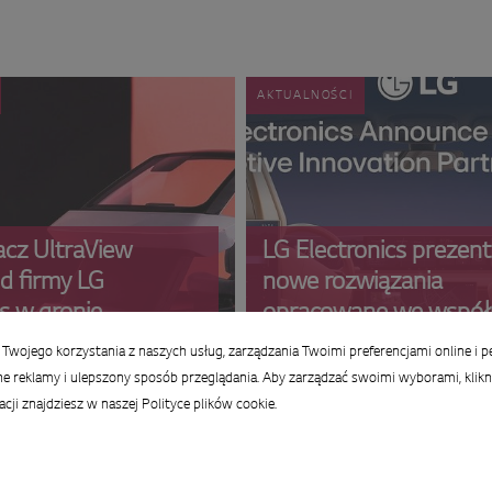
AKTUALNOŚCI
cz UltraView
LG Electronics prezent
d firmy LG
nowe rozwiązania
cs w gronie
opracowane we współ
w nagrody PACE Pilot
Google dla branży
Twojego korzystania z naszych usług, zarządzania Twoimi preferencjami online i p
026
motoryzacyjnej
 reklamy i ulepszony sposób przeglądania. Aby zarządzać swoimi wyborami, klikni
ji znajdziesz w naszej Polityce plików cookie.