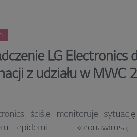
CI
dczenie LG Electronics 
nacji z udziału w MWC 
tronics ściśle monitoruje sytuacj
em epidemii koronawirusa, k