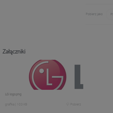
Pobierz jako
P
Załączniki
LG logo.png
grafika
|
103 KB
Pobierz