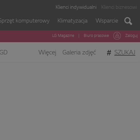
Klienci indywidualni
Klienci biznesowi
Sprzęt komputerowy
Klimatyzacja
Wsparcie
LG Magazine
|
Biuro prasowe
Zaloguj
#
SZUKAJ
GD
Więcej
Galeria zdjęć
gi Klienta