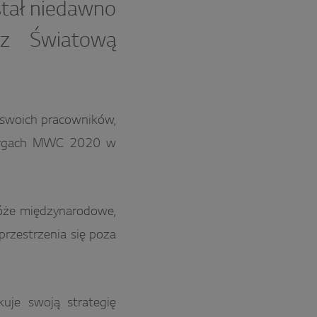
stał niedawno
ez Światową
 swoich pracowników,
 targach MWC 2020 w
róże międzynarodowe,
zprzestrzenia się poza
uje swoją strategię