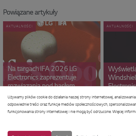
Powiązane artykuły
AKTUALNOŚCI
AKTUALNOŚCI
Na targach IFA 2026 LG
Wyświetla
Electronics zaprezentuje
Windshiel
rozwiązania pod hasłem
Electroni
„Innowacje dostosowane do
finalistó
Używamy plików cookie do działania naszej strony internetowej, analizowania 
Twoich potrzeb”
Award 2
odpowiednie treści oraz funkcje mediów społecznościowych, spersonalizowane
funkcjonowania strony internetowej i nie mogą być odrzucone. Więcej informac