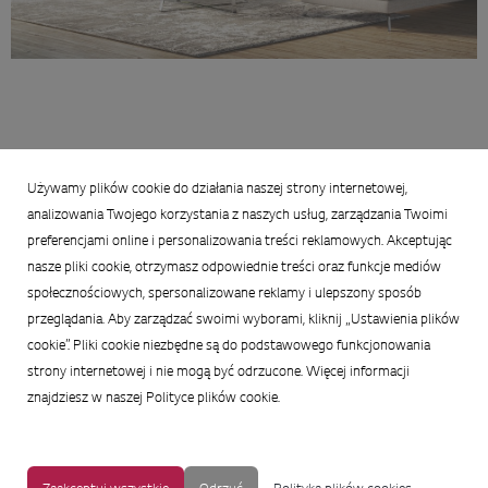
01_LG_OLED_LifeStyleShoot_B3_Gallery_Stand.jpg
17,3 MB
Używamy plików cookie do działania naszej strony internetowej,
analizowania Twojego korzystania z naszych usług, zarządzania Twoimi
preferencjami online i personalizowania treści reklamowych. Akceptując
MAPA STRONY
|
OCHRONA PRYWATNOŚCI
|
NOTKA PRAWNA
|
nasze pliki cookie, otrzymasz odpowiednie treści oraz funkcje mediów
UŁATWIENIA DOSTĘPU
społecznościowych, spersonalizowane reklamy i ulepszony sposób
przeglądania. Aby zarządzać swoimi wyborami, kliknij „Ustawienia plików
Copyright © 2009-2017 LG Electronics. Wszelkie prawa zastrzeżone.
cookie”. Pliki cookie niezbędne są do podstawowego funkcjonowania
To oficjalna strona główna firmy LG Electronics. Aby przejść do strony
strony internetowej i nie mogą być odrzucone. Więcej informacji
korporacyjnej LG Corp lub stron innych spółek LG, proszę kliknąć
znajdziesz w naszej Polityce plików cookie.