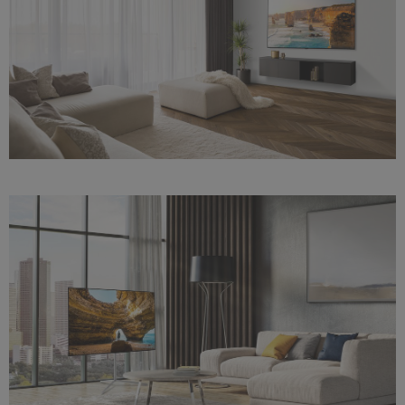
02_LG_OLED_LifeStyleShoot_B3_Wall_Mount.jpg
16,1 MB