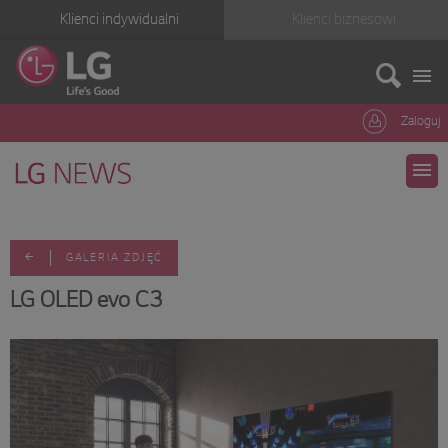
Klienci indywidualni
Klienci biznesowi
Zaloguj
GALERIA ZDJĘĆ
LG OLED evo C3