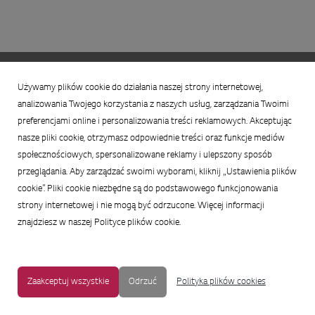
MAPA STRONY
|
OCHRONA PRYWATNOŚCI
|
NOTKA PRAWNA
|
Używamy plików cookie do działania naszej strony internetowej,
UŁATWIENIA DOSTĘPU
analizowania Twojego korzystania z naszych usług, zarządzania Twoimi
Copyright © 2009-2017 LG Electronics. Wszelkie prawa zastrzeżone.
preferencjami online i personalizowania treści reklamowych. Akceptując
To oficjalna strona główna firmy LG Electronics. Aby przejść do strony
nasze pliki cookie, otrzymasz odpowiednie treści oraz funkcje mediów
korporacyjnej LG Corp lub stron innych spółek LG, proszę kliknąć
społecznościowych, spersonalizowane reklamy i ulepszony sposób
przeglądania. Aby zarządzać swoimi wyborami, kliknij „Ustawienia plików
cookie”. Pliki cookie niezbędne są do podstawowego funkcjonowania
strony internetowej i nie mogą być odrzucone. Więcej informacji
znajdziesz w naszej Polityce plików cookie.
Zaakceptuj wszystkie
Odrzuć
Polityka plików cookies