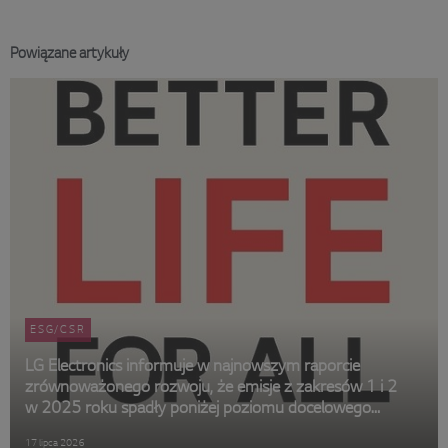
Powiązane artykuły
ESG/CSR
LG Electronics informuje w najnowszym raporcie
zrównoważonego rozwoju, że emisje z zakresów 1 i 2
w 2025 roku spadły poniżej poziomu docelowego
wyznaczonego na 2030 rok
17 lipca 2026