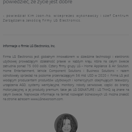
powiedzieć, że życie jest dobre
- powiedział Kim Joon-ho, wiceprezes wykonawczy i szef Centrum
Zarządzania Jakością firmy LG Electronics.
Informacje o firmie LG Electronics, Inc.
Firma LG Electronics jest globalnym innowatorem w dziedzinie technologii i elektroniki
użytkowej prowadzącym działalność prawie w każdym kraju, która na całym świecie
zatrudnia ponad 75 000 osób. Cztery firmy grupy LG – Home Appliance & Air Solution,
Home Entertainment, Vehicle Component Solutions i Business Solutions – razem
odnotowały sprzedaż na poziomie przekraczającym 56 mld USD w 2020 r. Firma LG jest
wiodącym producentem produktów użytkowych i komercyjnych obejmujących telewizory,
urządzenia AGD, systemy wentylacyjne, monitory, roboty serwisowe, części do branży
motoryzacyjnej, a jej produkty premium, takie jak LG SIGNATURE i LG ThinQ, są znane na
całym świecie. Najnowsze informacje na temat rozwiązań biznesowych LG można znaleźć
na stronie adresem www.LGnewsroom.com.