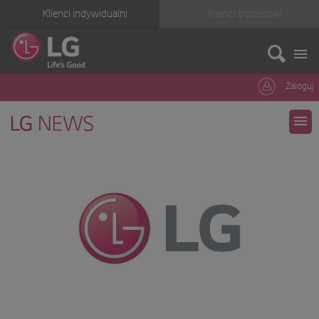
Klienci indywidualni
Klienci biznesowi
Zaloguj