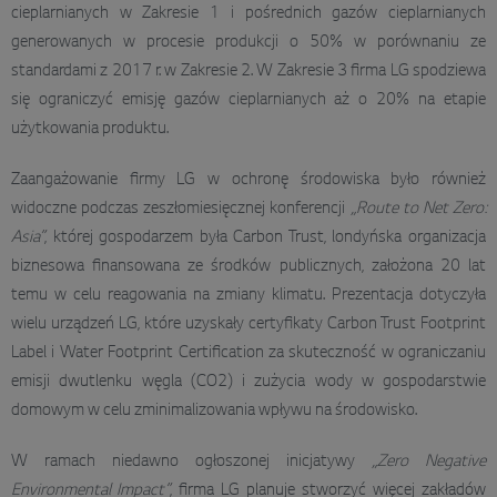
cieplarnianych w Zakresie 1 i pośrednich gazów cieplarnianych
generowanych w procesie produkcji o 50% w porównaniu ze
standardami z 2017 r. w Zakresie 2. W Zakresie 3 firma LG spodziewa
się ograniczyć emisję gazów cieplarnianych aż o 20% na etapie
użytkowania produktu.
Zaangażowanie firmy LG w ochronę środowiska było również
widoczne podczas zeszłomiesięcznej konferencji
„Route to Net Zero:
Asia”
, której gospodarzem była Carbon Trust, londyńska organizacja
biznesowa finansowana ze środków publicznych, założona 20 lat
temu w celu reagowania na zmiany klimatu. Prezentacja dotyczyła
wielu urządzeń LG, które uzyskały certyfikaty Carbon Trust Footprint
Label i Water Footprint Certification za skuteczność w ograniczaniu
emisji dwutlenku węgla (CO2) i zużycia wody w gospodarstwie
domowym w celu zminimalizowania wpływu na środowisko.
W ramach niedawno ogłoszonej inicjatywy
„Zero Negative
Environmental Impact”
, firma LG planuje stworzyć więcej zakładów