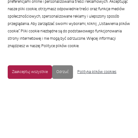
preferencjami online i personalizowania treści reklamowych. Akceptując
nasze pliki cookie, otrzymasz odpowiednie treści oraz funkcje mediów
społecznościowych, spersonalizowane reklamy i ulepszony sposób
przeglądania. Aby zarządzać swoimi wyborami, kliknij „Ustawienia plików
cookie”. Pliki cookie niezbędne są do podstawowego funkcjonowania
strony internetowej i nie mogą być odrzucone. Więcej informacji
znajdziesz w naszej Polityce plików cookie.
Zaakceptuj wszystkie
Odrzuć
Polityka plików cookies
MAPA STRONY
|
OCHRONA PRYWATNOŚCI
|
NOTKA PRAWNA
|