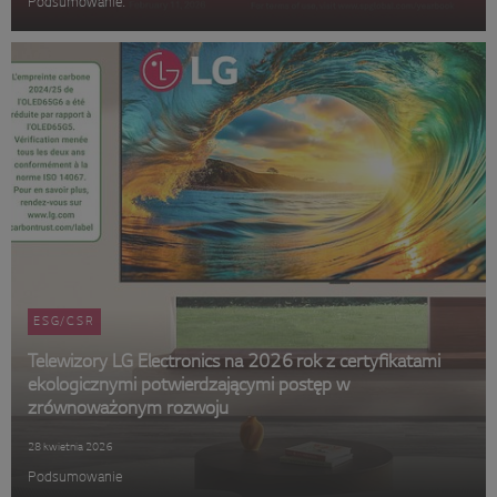
Podsumowanie:
ESG/CSR
Telewizory LG Electronics na 2026 rok z certyfikatami
ekologicznymi potwierdzającymi postęp w
zrównoważonym rozwoju
28 kwietnia 2026
​Podsumowanie