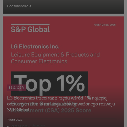
Podsumowanie
ESG/CSR
LG Electronics trzeci raz z rzędu wśród 1% najlepiej
ocenianych firm w rankingu zrównoważonego rozwoju
S&P Global
7 maja 2026