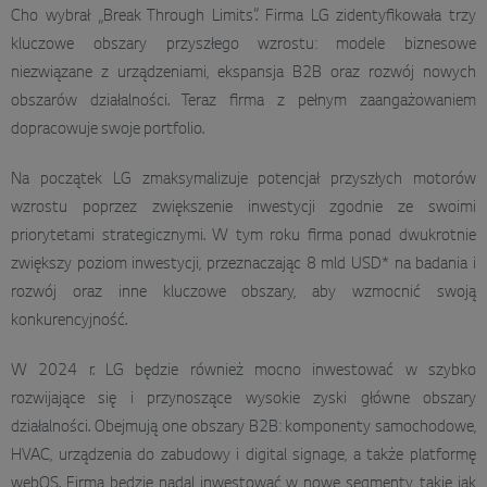
Cho wybrał „Break Through Limits”. Firma LG zidentyfikowała trzy
kluczowe obszary przyszłego wzrostu: modele biznesowe
niezwiązane z urządzeniami, ekspansja B2B oraz rozwój nowych
obszarów działalności. Teraz firma z pełnym zaangażowaniem
dopracowuje swoje portfolio.
Na początek LG zmaksymalizuje potencjał przyszłych motorów
wzrostu poprzez zwiększenie inwestycji zgodnie ze swoimi
priorytetami strategicznymi. W tym roku firma ponad dwukrotnie
zwiększy poziom inwestycji, przeznaczając 8 mld USD* na badania i
rozwój oraz inne kluczowe obszary, aby wzmocnić swoją
konkurencyjność.
W 2024 r. LG będzie również mocno inwestować w szybko
rozwijające się i przynoszące wysokie zyski główne obszary
działalności. Obejmują one obszary B2B: komponenty samochodowe,
HVAC, urządzenia do zabudowy i digital signage, a także platformę
webOS. Firma będzie nadal inwestować w nowe segmenty, takie jak