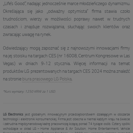
„Life’s Good”, nadając jednocześnie marce młodzieńczego dynamizmu.
Określająca się jako „odważny optymista” firma stawia czoło
trudnościom, wierzy w możliwości poprawy nawet w trudnych
czasach i znajduje rozwiązania, słuchając swoich klientów oraz
zwracając uwagę na rynek.
Odwiedzający mogą zapoznać się z najnowszymi innowacjami firmy
na jej stoisku na targach CES (nr 16008, Centrum Kongresowe w Las
Vegas) w dniach 9-12 stycznia. Więcej informacji na temat
produktów LG prezentowanych na targach CES 2024 można znaleźć
na stronie
biura prasowego LG Polska
.
*Kurs wymiany: 1250 KRW za 1 USD.
LG Electronics
jest globalnym, innowacyjnym przedsiębiorstwem działającym w obszarze
technologii i elektroniki konsumenckiej. Firma jest obecna w niemal każdym kraju na świecie
i zatrudnia międzynarodową kadrę pracowniczą liczącą ponad 74 tysiące osób. Cztery spółki
wchodzące w skład LG – Home Appliance & Air Solution, Home Entertainment, Vehicle