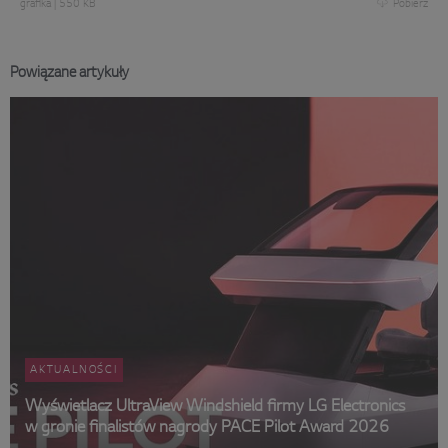
grafika
|
550 KB
Pobierz
Powiązane artykuły
AKTUALNOŚCI
Wyświetlacz UltraView Windshield firmy LG Electronics
w gronie finalistów nagrody PACE Pilot Award 2026