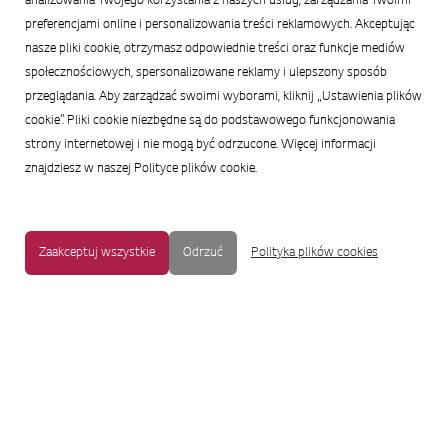
analizowania Twojego korzystania z naszych usług, zarządzania Twoimi
preferencjami online i personalizowania treści reklamowych. Akceptując
nasze pliki cookie, otrzymasz odpowiednie treści oraz funkcje mediów
społecznościowych, spersonalizowane reklamy i ulepszony sposób
przeglądania. Aby zarządzać swoimi wyborami, kliknij „Ustawienia plików
cookie”. Pliki cookie niezbędne są do podstawowego funkcjonowania
strony internetowej i nie mogą być odrzucone. Więcej informacji
znajdziesz w naszej Polityce plików cookie.
Zaakceptuj wszystkie
Odrzuć
Polityka plików cookies
MAPA STRONY
|
OCHRONA PRYWATNOŚCI
|
NOTKA PRAWNA
|