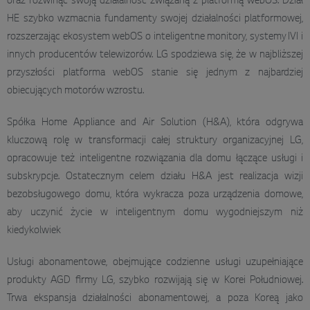
oraz rozwinąć swoją działalność związaną z platformą webOS. Dział
HE szybko wzmacnia fundamenty swojej działalności platformowej,
rozszerzając ekosystem webOS o inteligentne monitory, systemy IVI i
innych producentów telewizorów. LG spodziewa się, że w najbliższej
przyszłości platforma webOS stanie się jednym z najbardziej
obiecujących motorów wzrostu.
Spółka Home Appliance and Air Solution (H&A), która odgrywa
kluczową rolę w transformacji całej struktury organizacyjnej LG,
opracowuje też inteligentne rozwiązania dla domu łączące usługi i
subskrypcje. Ostatecznym celem działu H&A jest realizacja wizji
bezobsługowego domu, która wykracza poza urządzenia domowe,
aby uczynić życie w inteligentnym domu wygodniejszym niż
kiedykolwiek
Usługi abonamentowe, obejmujące codzienne usługi uzupełniające
produkty AGD firmy LG, szybko rozwijają się w Korei Południowej.
Trwa ekspansja działalności abonamentowej, a poza Koreą jako