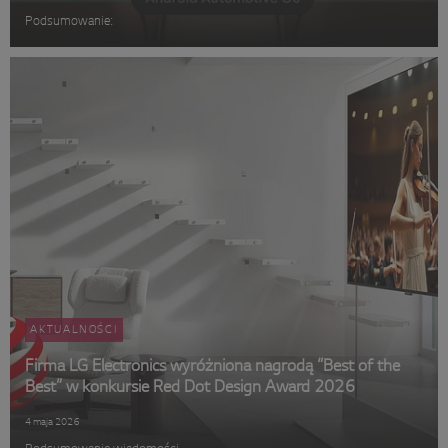
Podsumowanie:
AKTUALNOŚCI
Firma LG Electronics wyróżniona nagrodą “Best of the
Best” w konkursie Red Dot Design Award 2026
4 maja 2026