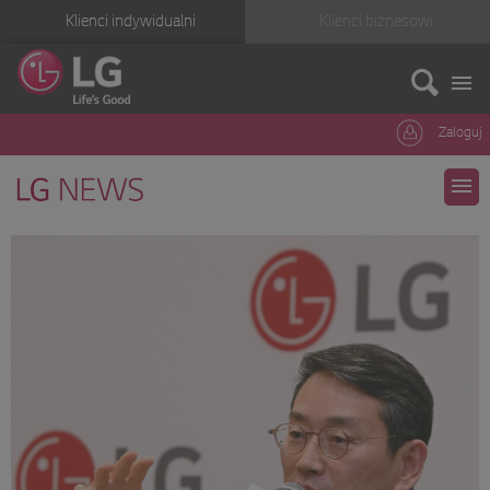
Klienci indywidualni
Klienci biznesowi
Zaloguj