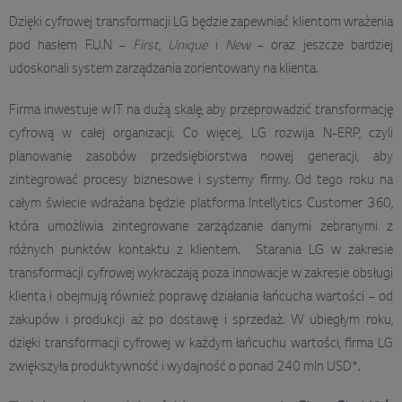
Dzięki cyfrowej transformacji LG będzie zapewniać klientom wrażenia
pod hasłem F.U.N –
First
,
Unique
i
New
– oraz jeszcze bardziej
udoskonali system zarządzania zorientowany na klienta.
Firma inwestuje w IT na dużą skalę, aby przeprowadzić transformację
cyfrową w całej organizacji. Co więcej, LG rozwija N-ERP, czyli
planowanie zasobów przedsiębiorstwa nowej generacji, aby
zintegrować procesy biznesowe i systemy firmy. Od tego roku na
całym świecie wdrażana będzie platforma Intellytics Customer 360,
która umożliwia zintegrowane zarządzanie danymi zebranymi z
różnych punktów kontaktu z klientem. Starania LG w zakresie
transformacji cyfrowej wykraczają poza innowacje w zakresie obsługi
klienta i obejmują również poprawę działania łańcucha wartości – od
zakupów i produkcji aż po dostawę i sprzedaż. W ubiegłym roku,
dzięki transformacji cyfrowej w każdym łańcuchu wartości, firma LG
zwiększyła produktywność i wydajność o ponad 240 mln USD*.