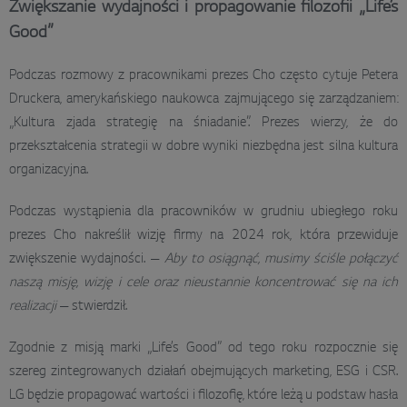
Zwiększanie wydajności i propagowanie filozofii „Life’s
Good”
Podczas rozmowy z pracownikami prezes Cho często cytuje Petera
Druckera, amerykańskiego naukowca zajmującego się zarządzaniem:
„Kultura zjada strategię na śniadanie”. Prezes wierzy, że do
przekształcenia strategii w dobre wyniki niezbędna jest silna kultura
organizacyjna.
Podczas wystąpienia dla pracowników w grudniu ubiegłego roku
prezes Cho nakreślił wizję firmy na 2024 rok, która przewiduje
zwiększenie wydajności. —
Aby to osiągnąć, musimy ściśle połączyć
naszą misję, wizję i cele oraz nieustannie koncentrować się na ich
realizacji
— stwierdził.
Zgodnie z misją marki „Life’s Good” od tego roku rozpocznie się
szereg zintegrowanych działań obejmujących marketing, ESG i CSR.
LG będzie propagować wartości i filozofię, które leżą u podstaw hasła