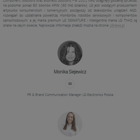
Component Solutions oraz Business Solutions – w 2022 roku osiągnęły globalną sprzedaż
na poziomie ponad 80 bilionów KRW (60 mld dolarów). LG jest wiodącym producentem
artykułów konsumenckich i komercyjnych, począwszy od telewizorów, urządzeń AGD,
rozwiązań do uzdatniania powietrza, monitorów, robotów serwisowych i komponentów
samochodowych, a jej marka premium LG SIGNATURE i inteligentna marka LG ThinQ są
znane na całym świecie. Najnowsze informacje znaleźć można na stronie
LGnews.pl
.
Monika Siejewicz
PR & Brand Communication Manager
LG Electronics Polska