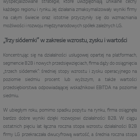
wyspecjalizowane strategie, które uwzględniają unikalne cechy
każdego regionu i rynku. Jej działania zmaksymalizowały wyniki firmy
na całym świecie oraz istotnie przyczyniły się do wzmacniania
możliwości i rozwoju międzynarodowych spółek zależnych LG.
„Trzy siódemki” w zakresie wzrostu, zysku i wartości
Koncentrując się na działalności usługowej opartej na platformach,
segmencie B2B i nowych przedsięwzięciach, firma dąży do osiągnięcia
„trzech siódemek”: średniej stopy wzrostu i zysku operacyjnego na
poziomie siedmiu procent lub wyższym, a także wartości
przedsiębiorstwa odpowiadającej wskaźnikowi EBITDA na poziomie
siedmiu.
W ubiegłym roku, pomimo spadku popytu na rynku, firma osiągnęła
bardzo dobre wyniki dzięki rozwojowi działalności B2B. W ciągu
ostatnich pięciu lat łączna roczna stopa wzrostu działalności B2B
firmy LG przekraczała dwucyfrową wartość, a średnia roczna stopa