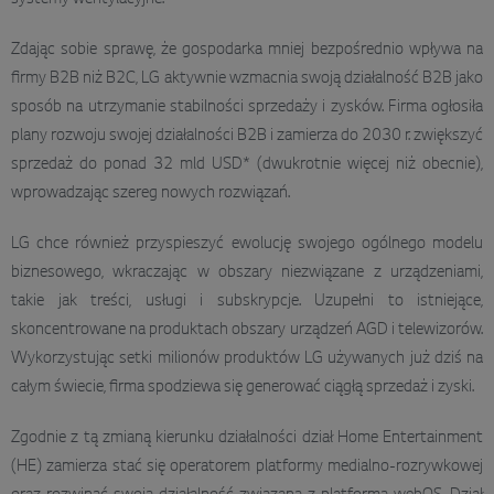
Zdając sobie sprawę, że gospodarka mniej bezpośrednio wpływa na
firmy B2B niż B2C, LG aktywnie wzmacnia swoją działalność B2B jako
sposób na utrzymanie stabilności sprzedaży i zysków. Firma ogłosiła
plany rozwoju swojej działalności B2B i zamierza do 2030 r. zwiększyć
sprzedaż do ponad 32 mld USD* (dwukrotnie więcej niż obecnie),
wprowadzając szereg nowych rozwiązań.
LG chce również przyspieszyć ewolucję swojego ogólnego modelu
biznesowego, wkraczając w obszary niezwiązane z urządzeniami,
takie jak treści, usługi i subskrypcje. Uzupełni to istniejące,
skoncentrowane na produktach obszary urządzeń AGD i telewizorów.
Wykorzystując setki milionów produktów LG używanych już dziś na
całym świecie, firma spodziewa się generować ciągłą sprzedaż i zyski.
Zgodnie z tą zmianą kierunku działalności dział Home Entertainment
(HE) zamierza stać się operatorem platformy medialno-rozrywkowej