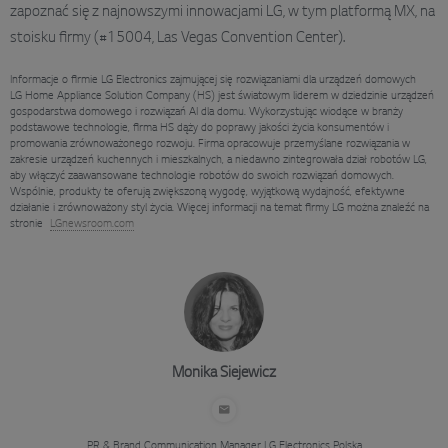
zapoznać się z najnowszymi innowacjami LG, w tym platformą MX, na
stoisku firmy (#15004, Las Vegas Convention Center).
Informacje o firmie LG Electronics zajmującej się rozwiązaniami dla urządzeń domowych
LG Home Appliance Solution Company (HS) jest światowym liderem w dziedzinie urządzeń
gospodarstwa domowego i rozwiązań AI dla domu. Wykorzystując wiodące w branży
podstawowe technologie, firma HS dąży do poprawy jakości życia konsumentów i
promowania zrównoważonego rozwoju. Firma opracowuje przemyślane rozwiązania w
zakresie urządzeń kuchennych i mieszkalnych, a niedawno zintegrowała dział robotów LG,
aby włączyć zaawansowane technologie robotów do swoich rozwiązań domowych.
Wspólnie, produkty te oferują zwiększoną wygodę, wyjątkową wydajność, efektywne
działanie i zrównoważony styl życia. Więcej informacji na temat firmy LG można znaleźć na
stronie
LGnewsroom.com
Monika Siejewicz
PR & Brand Communication Manager
LG Electronics Polska