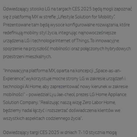
Odwiedzający stoisko LG na targach CES 2025 będą mogli zapoznać
się z platformą MX w strefie „Lifestyle Solution for Mobility”.
Prezentowane tam będą wysoce konfigurowalne rozwiązania, które
redefiniują mobilny styl życia, integrując najnowocześniejsze
urządzenia LG i technologie Internet of Things. To innowacyjne
spojrzenie na przyszłość mobilności oraz połączonych hybrydowych
przestrzeni mieszkalnych.
"Innowacyjna platforma MX, oparta na koncepcji „Space-as-an-
Experience”, wykorzystuje mocne strony LG w zakresie urządzeń i
technologii AI Home, aby zaprezentować nowy kierunek w zakresie
mobilności" - powiedział Lyu Jae-cheol, prezes LG Home Appliance
Solution Company. "Realizując naszą wizję Zero Labor Home,
będziemy nadal łączyć i rozszerzać doświadczenia klientów we
wszystkich aspektach codziennego życia".
Odwiedzający targi CES 2025 w dniach 7-10 stycznia mogą