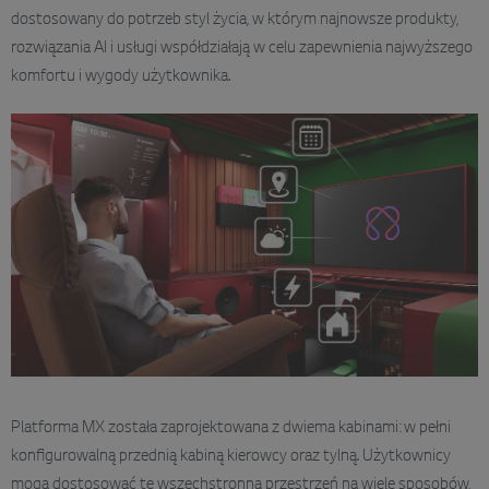
dostosowany do potrzeb styl życia, w którym najnowsze produkty,
rozwiązania AI i usługi współdziałają w celu zapewnienia najwyższego
komfortu i wygody użytkownika.
Platforma MX została zaprojektowana z dwiema kabinami: w pełni
konfigurowalną przednią kabiną kierowcy oraz tylną. Użytkownicy
mogą dostosować tę wszechstronną przestrzeń na wiele sposobów,