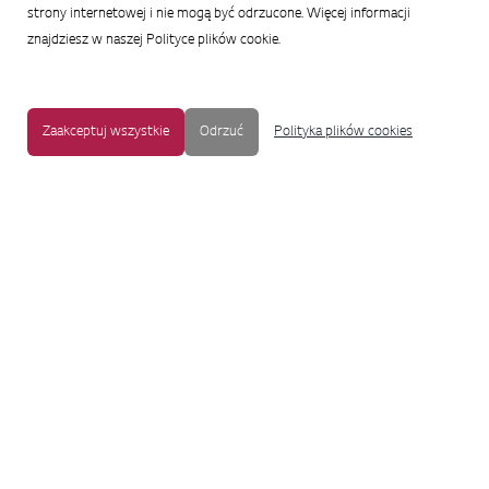
strony internetowej i nie mogą być odrzucone. Więcej informacji
znajdziesz w naszej Polityce plików cookie.
Zaakceptuj wszystkie
Odrzuć
Polityka plików cookies
MAPA STRONY
|
OCHRONA PRYWATNOŚCI
|
NOTKA PRAWNA
|
UŁATWIENIA DOSTĘPU
Copyright © 2009-2017 LG Electronics. Wszelkie prawa zastrzeżone.
To oficjalna strona główna firmy LG Electronics. Aby przejść do strony
korporacyjnej LG Corp lub stron innych spółek LG, proszę kliknąć