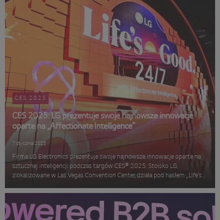
CES 2025
CES 2025: LG prezentuje swoje najnowsze innowacje
oparte na „Affectionate Intelligence”
7 stycznia 2025
Firma LG Electronics prezentuje swoje najnowsze innowacje oparte na
sztucznej inteligencji podczas targów CES® 2025. Stoisko LG,
zlokalizowane w Las Vegas Convention Center, działa pod hasłem „Life's
Good 24/7 with Affectionate Intelligence” i ukazuje, jak firma zapewnia...