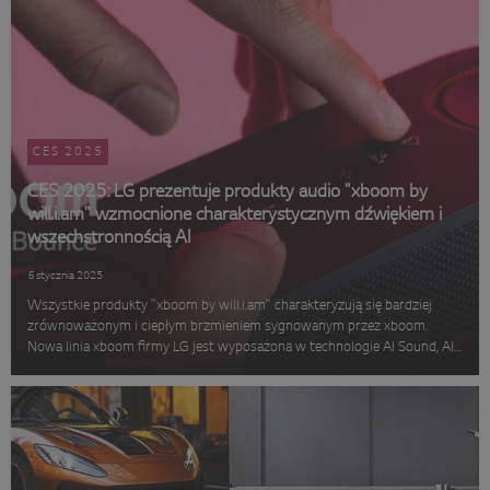
CES 2025
CES 2025: LG prezentuje produkty audio "xboom by
will.i.am" wzmocnione charakterystycznym dźwiękiem i
wszechstronnością AI
6 stycznia 2025
Wszystkie produkty "xboom by will.i.am" charakteryzują się bardziej
zrównoważonym i ciepłym brzmieniem sygnowanym przez xboom.
Nowa linia xboom firmy LG jest wyposażona w technologie AI Sound, AI
Lighting, AI Calibration i RAiDiO.FYI