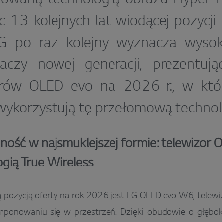
c 13 kolejnych lat wiodącej pozycj
G po raz kolejny wyznacza wysok
laczy nowej generacji, prezentują
orów OLED evo na 2026 r., w któr
ykorzystują tę przełomową technol
ność w najsmuklejszej formie: telewizor
ogią True Wireless
 pozycją oferty na rok 2026 jest LG OLED evo W6, telew
ponowaniu się w przestrzeń. Dzięki obudowie o głębok