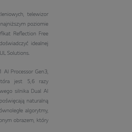
eniowych, telewizor
 najniższym poziomie
ikat Reflection Free
oświadczyć idealnej
 UL Solutions.
1 AI Processor Gen3,
tóra jest 5,6 razy
wego silnika Dual AI
poświęcają naturalną
ównoległe algorytmy,
żonym obrazem, który