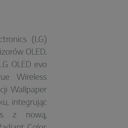
tronics (LG)
wizorów OLED.
: LG OLED evo
ue Wireless
ji Wallpaper
u, integrując
ess z nową,
diant Color.