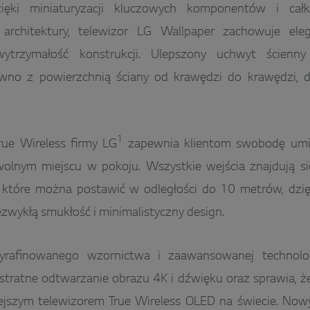
zięki miniaturyzacji kluczowych komponentów i całk
architektury, telewizor LG Wallpaper zachowuje eleg
wytrzymałość konstrukcji. Ulepszony uchwyt ścienn
ówno z powierzchnią ściany od krawędzi do krawędzi, d
1
rue Wireless firmy LG
zapewnia klientom swobodę umie
olnym miejscu w pokoju. Wszystkie wejścia znajdują s
 które można postawić w odległości do 10 metrów, dzi
zwykłą smukłość i minimalistyczny design.
yrafinowanego wzornictwa i zaawansowanej technolo
tratne odtwarzanie obrazu 4K i dźwięku oraz sprawia, ż
lejszym telewizorem True Wireless OLED na świecie. Now