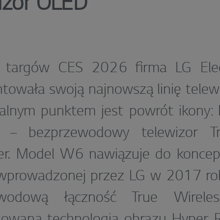
izor OLED
 targów CES 2026 firma LG Elec
towała swoją najnowszą linię tele
tralnym punktem jest powrót ikony
 – bezprzewodowy telewizor Tr
er. Model W6 nawiązuje do koncepc
 wprowadzonej przez LG w 2017 rok
ewodową łączność True Wirel
owaną technologią obrazu Hyper Ra