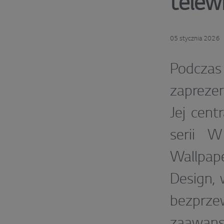
telew
05 stycznia 2026
Podczas
zaprezen
Jej cen
serii W
Wallpap
Design,
bezprz
zaawans