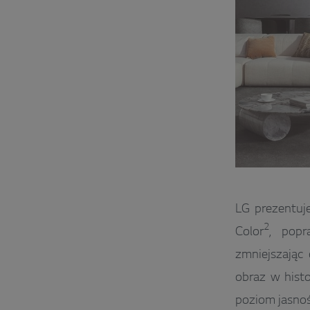
LG prezentuje
2
Color
, popr
zmniejszając 
obraz w histo
poziom jasnoś