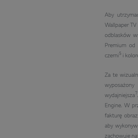
Aby utrzymać
Wallpaper TV 
odblasków wś
Premium od I
5
czerni
i kolo
Za te wizual
wyposażony 
7
wydajniejsza
Engine. W prz
fakturę obraz
aby wykonywa
zachowuje nat