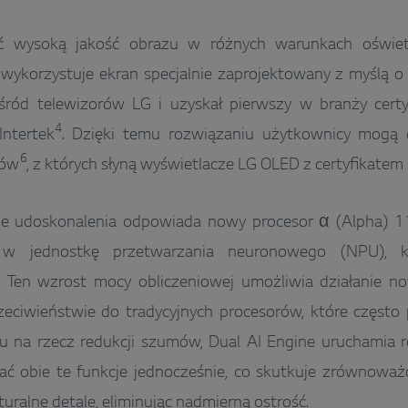
 wysoką jakość obrazu w różnych warunkach oświetl
wykorzystuje ekran specjalnie zaprojektowany z myślą o
ród telewizorów LG i uzyskał pierwszy w branży certyf
4
ntertek
. Dzięki temu rozwiązaniu użytkownicy mogą d
6
rów
, z których słyną wyświetlacze LG OLED z certyfikatem
ne udoskonalenia odpowiada nowy procesor α (Alpha) 1
w jednostkę przetwarzania neuronowego (NPU), k
. Ten wzrost mocy obliczeniowej umożliwia działanie no
eciwieństwie do tradycyjnych procesorów, które często 
u na rzecz redukcji szumów, Dual AI Engine uruchamia r
ć obie te funkcje jednocześnie, co skutkuje zrównowa
uralne detale, eliminując nadmierną ostrość.