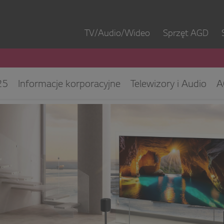
TV/Audio/Wideo
Sprzęt AGD
25
Informacje korporacyjne
Telewizory i Audio
A
ęt IT
ESG/CSR
Kontakt dla mediów
Biuro Obsłu