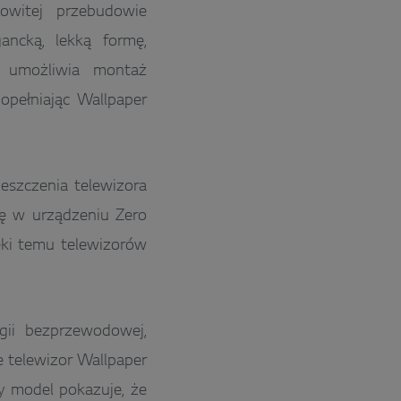
owitej przebudowie
ancką, lekką formę,
y umożliwia montaż
opełniając Wallpaper
szczenia telewizora
ię w urządzeniu Zero
ęki temu telewizorów
gii bezprzewodowej,
e telewizor Wallpaper
y model pokazuje, że