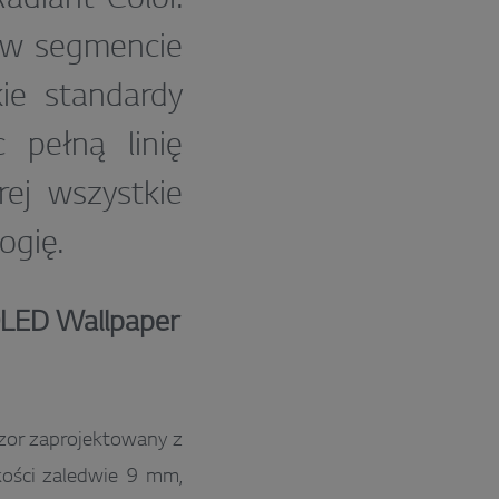
i w segmencie
ie standardy
c pełną linię
ej wszystkie
ogię.
 OLED Wallpaper
izor zaprojektowany z
ości zaledwie 9 mm,