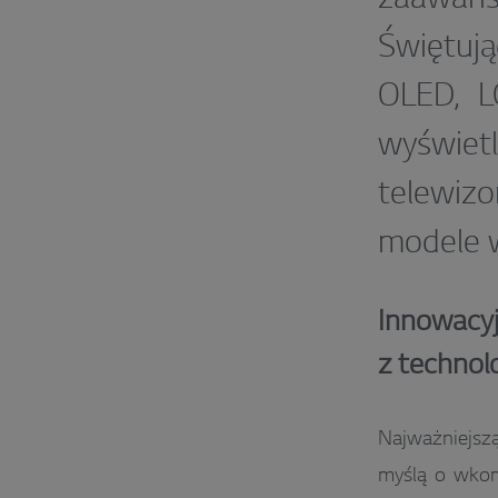
Świętują
OLED, L
wyświet
telewiz
modele w
Innowacyj
z technol
Najważniejszą
myślą o wkom