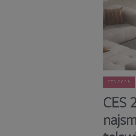
CES 2026
CES 2
najsm