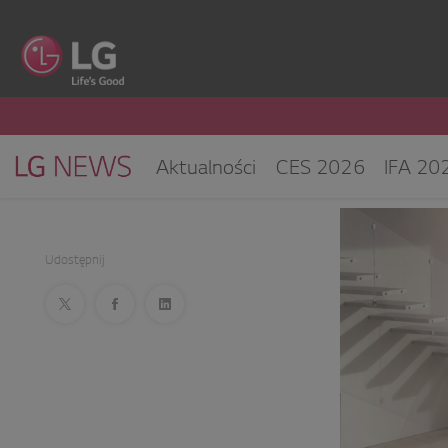
Aktualności
CES 2026
IFA 20
Klimatyzacja i pompy ciepła
Sprz
CES 2025
Udostępnij