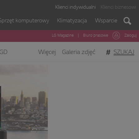
Klienci indywidualni
Klienci biznesowi
Sprzęt komputerowy
Klimatyzacja
Wsparcie
LG Magazine
|
Biuro prasowe
Zaloguj
#
SZUKAJ
GD
Więcej
Galeria zdjęć
gi Klienta