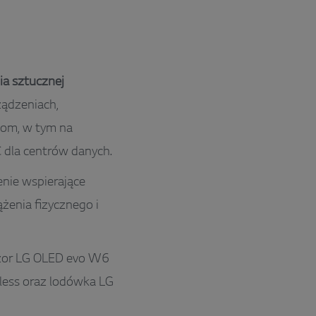
ia sztucznej
ządzeniach,
dom, w tym na
C dla centrów danych.
enie wspierające
żenia fizycznego i
wizor LG OLED evo W6
eless oraz lodówka LG