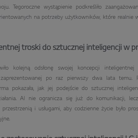
woju. Tegoroczne wystąpienie podkreśliło zaangażow
rientowanych na potrzeby użytkowników, które realnie
entnej troski do sztucznej inteligencji w 
iło kolejną odsłonę swojej koncepcji inteligentnej t
), zaprezentowanej po raz pierwszy dwa lata temu. 
irma pokazała, jak jej podejście do sztucznej intelige
iałania. AI nie ogranicza się już do komunikacji, le
 przestrzenią i usługami, aby codzienne życie było pro
cyjne.