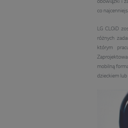
obowiązki i z
co najcenniejs
LG CLOiD zos
różnych zada
którym prac
Zaprojektowa
mobilną formą
dzieckiem lub