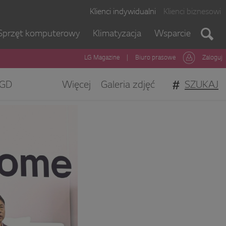
Klienci indywidualni
Klienci biznesowi
Sprzęt komputerowy
Klimatyzacja
Wsparcie
LG Magazine
|
Biuro prasowe
Zaloguj
#
SZUKAJ
GD
Więcej
Galeria zdjęć
gi Klienta