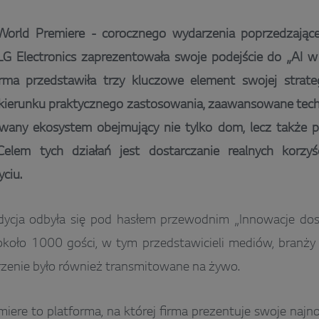
orld Premiere - corocznego wydarzenia poprzedzając
LG Electronics zaprezentowała swoje podejście do „AI w 
irma przedstawiła trzy kluczowe element swojej strateg
w kierunku praktycznego zastosowania, zaawansowane tec
wany ekosystem obejmujący nie tylko dom, lecz także po
Celem tych działań jest dostarczanie realnych korz
ciu.
dycja odbyła się pod hasłem przewodnim „Innowacje dos
koło 1000 gości, w tym przedstawicieli mediów, branży 
zenie było również transmitowane na żywo.
iere to platforma, na której firma prezentuje swoje naj