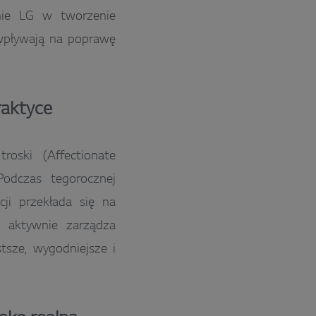
anie LG w tworzenie
 wpływają na poprawę
praktyce
roski (Affectionate
Podczas tegorocznej
ncji przekłada się na
cz aktywnie zarządza
stsze, wygodniejsze i