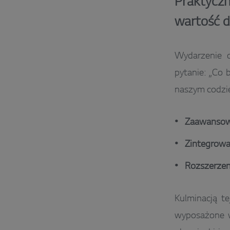
Praktyczn
wartość d
Wydarzenie 
pytanie: „Co 
naszym codzien
Zaawansowa
Zintegrowan
Rozszerzen
Kulminacją te
wyposażone w