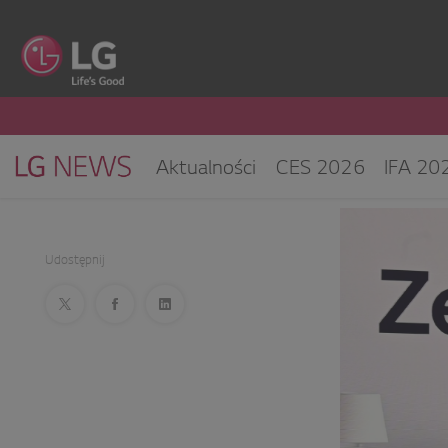
Aktualności
CES 2026
IFA 20
Klimatyzacja i pompy ciepła
Sprz
CES 2025
Udostępnij