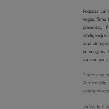
Podczas LG W
Vegas, firma 
prezentacji f
inteligencji 
oraz zintegro
komercyjne. 
codziennym ży
Tegoroczna e
Zgromadziła o
świata. Wydar
LG World Prem