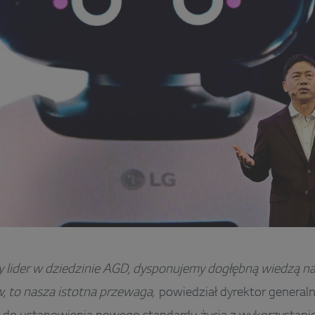
ny lider w dziedzinie AGD, dysponujemy dogłębną wiedzą na
, to nasza istotna przewaga,
powiedział dyrektor generalny