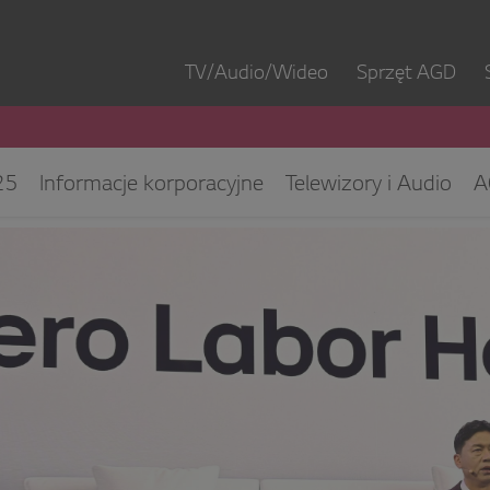
TV/Audio/Wideo
Sprzęt AGD
25
Informacje korporacyjne
Telewizory i Audio
A
ęt IT
ESG/CSR
Kontakt dla mediów
Biuro Obsłu