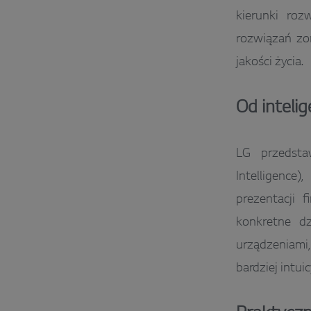
kierunki roz
rozwiązań zo
jakości życia.
Od intelig
LG przedstaw
Intelligence
prezentacji f
konkretne dz
urządzeniami,
bardziej intui