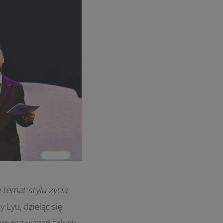
 temat stylu życia
 Lyu, dzieląc się