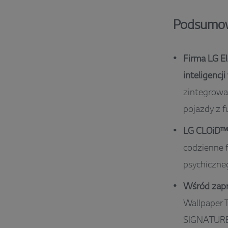
Podsumow
Firma LG E
inteligencji
zintegrowa
pojazdy z f
LG CLOiD™
codzienne 
psychiczn
Wśród zap
Wallpaper T
SIGNATURE,