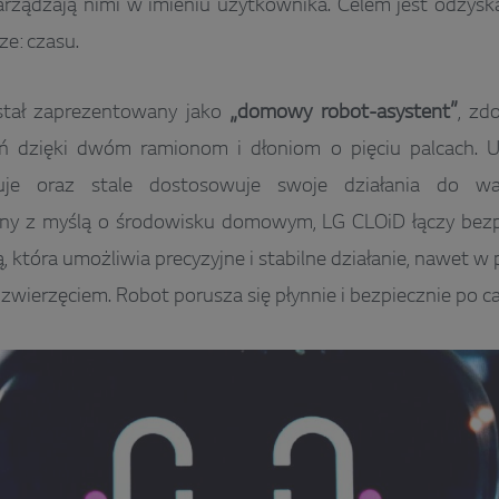
arządzają nimi w imieniu użytkownika. Celem jest odzyska
ze: czasu.
tał zaprezentowany jako
„domowy robot-asystent”
, zd
ń dzięki dwóm ramionom i dłoniom o pięciu palcach. U
uje oraz stale dostosowuje swoje działania do 
ny z myślą o środowisku domowym, LG CLOiD łączy bezp
, która umożliwia precyzyjne i stabilne działanie, nawet w
 zwierzęciem. Robot porusza się płynnie i bezpiecznie po 