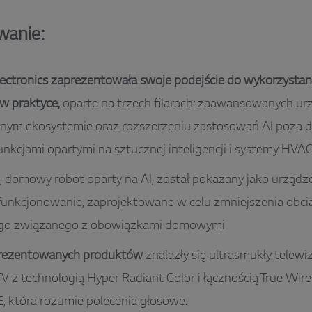
anie:
lectronics zaprezentowała swoje podejście do wykorzystan
 w praktyce,
oparte na trzech filarach: zaawansowanych ur
nym ekosystemie oraz rozszerzeniu zastosowań AI poza 
unkcjami opartymi na sztucznej inteligencji i systemy HVA
, domowy robot oparty na AI, został pokazany jako urządz
funkcjonowanie, zaprojektowane w celu zmniejszenia obcią
ego związanego z obowiązkami domowymi
rezentowanych produktów
znalazły się ultrasmukły tele
V z technologią Hyper Radiant Color i łącznością True Wir
 która rozumie polecenia głosowe.