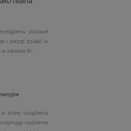
jako realna
ystąpieniu postawił
an i zacząć działać w
 w zakresie AI:
mercyjne
 w której urządzenia
przejmując codzienne