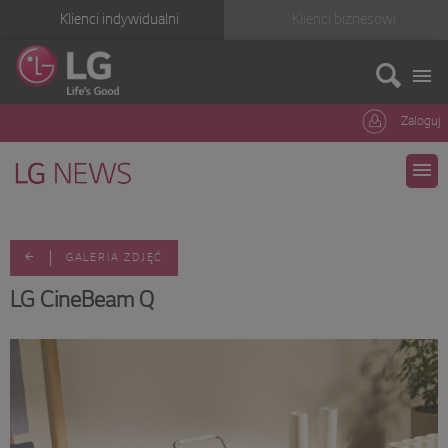
Klienci indywidualni
Klienci biznesowi
Zaloguj
GALERIA ZDJĘĆ
LG CineBeam Q