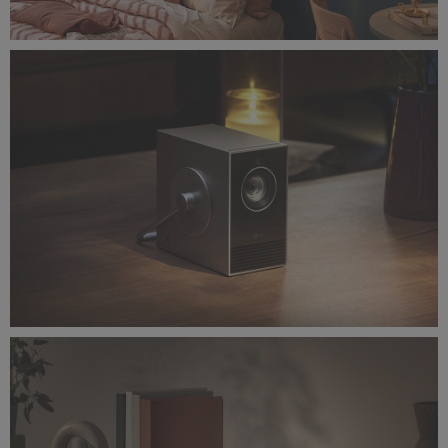
Ambient(3d)_BedRoom.jpg
8,79 MB
Ambient Image(PR_Product)_HU710PB_LG CineBeam Q_2024.jpg
5,51 MB